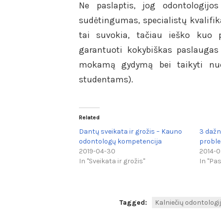
Ne paslaptis, jog odontologijos
sudėtingumas, specialistų kvalifi
tai suvokia, tačiau ieško kuo p
garantuoti kokybiškas paslaugas
mokamą gydymą bei taikyti nu
studentams).
Related
Dantų sveikata ir grožis – Kauno
3 dažn
odontologų kompetencija
probl
2019-04-30
2014-0
In "Sveikata ir grožis"
In "Pa
Tagged:
Kalniečių odontologij