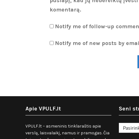
puslapį, kad jų nebereiktų įvesti
komentarą.
Notify me of follow-up commen
Notify me of new posts by emai
Apie VPULF.lt
Seni st
Seni
VPULF.lt – asmeninis tinklaraštis apie
straipsnia
verslą, laisvalaikį, namus ir pramogas. Čia