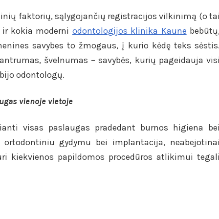
ių faktorių, sąlygojančių registracijos vilkinimą (o ta
 ir kokia moderni
odontologijos klinika Kaune
bebūtų
nines savybes to žmogaus, į kurio kėdę teks sėstis
antrumas, švelnumas – savybės, kurių pageidauja vis
 bijo odontologų.
ugas vienoje vietoje
kianti visas paslaugas pradedant burnos higiena be
 ortodontiniu gydymu bei implantacija, neabejotina
uri kiekvienos papildomos procedūros atlikimui tegal