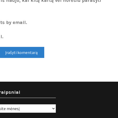
 iš naujo, kai kitą kartą vėl norėsiu parašyti
ts by email.
l.
raipsniai
i