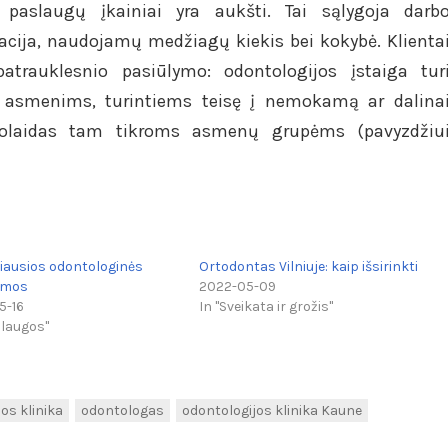
 paslaugų įkainiai yra aukšti. Tai sąlygoja darb
kacija, naudojamų medžiagų kiekis bei kokybė. Klienta
atrauklesnio pasiūlymo: odontologijos įstaiga tur
 asmenims, turintiems teisę į nemokamą ar dalina
olaidas tam tikroms asmenų grupėms (pavyzdžiu
iausios odontologinės
Ortodontas Vilniuje: kaip išsirinkti
emos
2022-05-09
5-16
In "Sveikata ir grožis"
slaugos"
os klinika
odontologas
odontologijos klinika Kaune