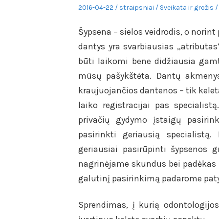
Posted
Author
Posted
2016-04-22
straipsniai
Sveikata ir grožis
on
in
Šypsena – sielos veidrodis, o norint 
dantys yra svarbiausias „atributas”.
būti laikomi bene didžiausia gamt
mūsų pašykštėta. Dantų akmenys, 
kraujuojančios dantenos – tik kelet
laiko registracijai pas specialis
privačių gydymo įstaigų pasirink
pasirinkti geriausią specialistą
geriausiai pasirūpinti šypsenos g
nagrinėjame skundus bei padėkas i
galutinį pasirinkimą padarome pat
Sprendimas, į kurią odontologijos