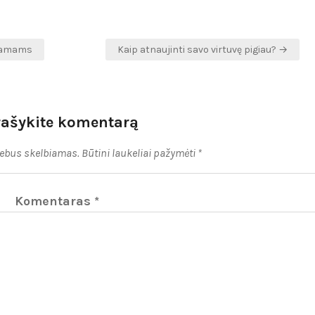
 namams
Kaip atnaujinti savo virtuvę pigiau? →
rašykite komentarą
nebus skelbiamas.
Būtini laukeliai pažymėti
*
Komentaras
*