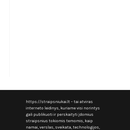
https://straipsniukai.lt
– tai atviras
interneto leidinys, kuriame visi norintys
gali publikuoti ir perskaityti įdomius
straipsnius tokiomis temomis, kaip
namai, verslas, sveikata, technologijos,