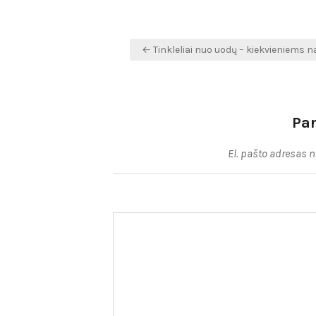
Navigacija
← Tinkleliai nuo uodų – kiekvieniems
tarp
įrašų
Pa
El. pašto adresas 