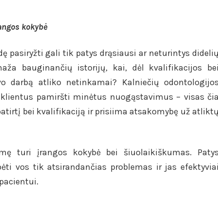
rangos kokybė
 pasiryžti gali tik patys drąsiausi ar neturintys dideli
ža bauginančių istorijų, kai, dėl kvalifikacijos be
vo darbą atliko netinkamai? Kalniečių odontologijo
 klientus pamiršti minėtus nuogąstavimus – visas či
atirtį bei kvalifikaciją ir prisiima atsakomybę už atlikt
kšmę turi įrangos kokybė bei šiuolaikiškumas. Paty
ėti vos tik atsirandančias problemas ir jas efektyvia
pacientui.