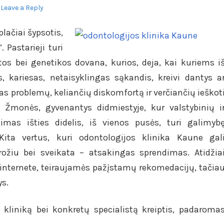
Leave a Reply
plačiai šypsotis,
 Pastarieji turi
os bei genetikos dovana, kurios, deja, kai kuriems i
kariesas, netaisyklingas sąkandis, kreivi dantys a
as problemų, keliančių diskomfortą ir verčiančių ieškot
tą. Žmonės, gyvenantys didmiestyje, kur valstybinių i
imas išties didelis, iš vienos pusės, turi galimyb
. Kita vertus, kuri odontologijos klinika Kaune gal
rožiu bei sveikata – atsakingas sprendimas. Atidžia
nternete, teiraujamės pažįstamų rekomedacijų, tačia
ys.
 kliniką bei konkretų specialistą kreiptis, padaroma