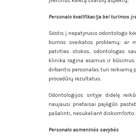
įvertinus keletą svarbių aspektų.
Personalo kvalifikacija bei turimos į
Sėstis į nepatyrusio odontologo kėdę
burnos sveikatos problemų: ar ma
patirties stokos, odontologas sa
klinika ragina esamus ir būsimus
dirbantis personalas turi reikiamą p
procedūrų rezultatus.
Odontologijos srityje didelę rei
naujausi prietaisai pajėgūs pasteb
pašalinti, nesukeliant diskomforto 
Personalo asmeninės savybės