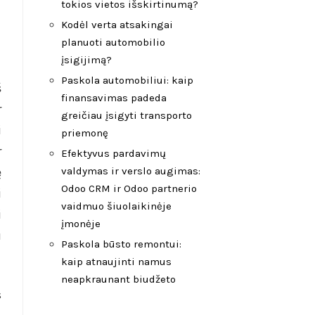
tokios vietos išskirtinumą?
Kodėl verta atsakingai
planuoti automobilio
įsigijimą?
Paskola automobiliui: kaip
š
finansavimas padeda
r
greičiau įsigyti transporto
i
priemonę
r
Efektyvus pardavimų
ę
valdymas ir verslo augimas:
Odoo CRM ir Odoo partnerio
i
vaidmuo šiuolaikinėje
i
įmonėje
u
Paskola būsto remontui:
kaip atnaujinti namus
neapkraunant biudžeto
s