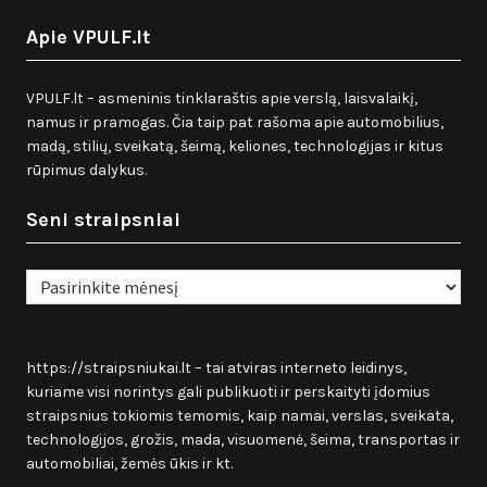
Apie VPULF.lt
VPULF.lt – asmeninis tinklaraštis apie verslą, laisvalaikį,
namus ir pramogas. Čia taip pat rašoma apie automobilius,
madą, stilių, sveikatą, šeimą, keliones, technologijas ir kitus
rūpimus dalykus.
Seni straipsniai
Seni
straipsniai
https://straipsniukai.lt
– tai atviras interneto leidinys,
kuriame visi norintys gali publikuoti ir perskaityti įdomius
straipsnius tokiomis temomis, kaip namai, verslas, sveikata,
technologijos, grožis, mada, visuomenė, šeima, transportas ir
automobiliai, žemės ūkis ir kt.