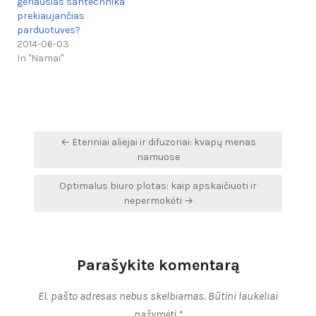
geriausias santechnika
prekiaujančias
parduotuves?
2014-06-03
In "Namai"
Navigacija
← Eteriniai aliejai ir difuzoriai: kvapų menas
tarp
namuose
įrašų
Optimalus biuro plotas: kaip apskaičiuoti ir
nepermokėti →
Parašykite komentarą
El. pašto adresas nebus skelbiamas.
Būtini laukeliai
pažymėti
*