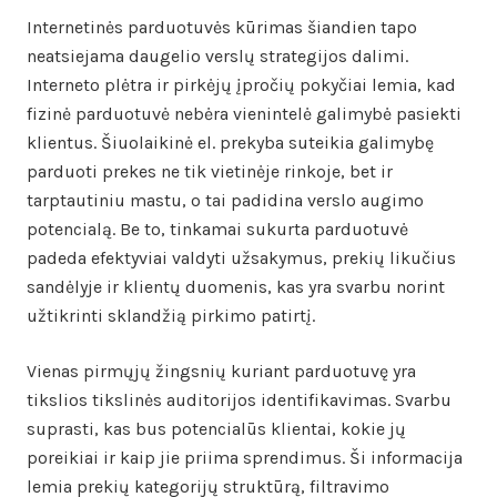
Internetinės parduotuvės kūrimas šiandien tapo
neatsiejama daugelio verslų strategijos dalimi.
Interneto plėtra ir pirkėjų įpročių pokyčiai lemia, kad
fizinė parduotuvė nebėra vienintelė galimybė pasiekti
klientus. Šiuolaikinė el. prekyba suteikia galimybę
parduoti prekes ne tik vietinėje rinkoje, bet ir
tarptautiniu mastu, o tai padidina verslo augimo
potencialą. Be to, tinkamai sukurta parduotuvė
padeda efektyviai valdyti užsakymus, prekių likučius
sandėlyje ir klientų duomenis, kas yra svarbu norint
užtikrinti sklandžią pirkimo patirtį.
Vienas pirmųjų žingsnių kuriant parduotuvę yra
tikslios tikslinės auditorijos identifikavimas. Svarbu
suprasti, kas bus potencialūs klientai, kokie jų
poreikiai ir kaip jie priima sprendimus. Ši informacija
lemia prekių kategorijų struktūrą, filtravimo