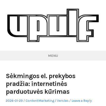
Skip
to
content
VPULF
MENU
Sėkmingos el. prekybos
pradžia: internetinės
parduotuvės kūrimas
Posted
Author
Posted
2026-01-29
ContentMarketing
Verslas
Leave a Reply
on
in