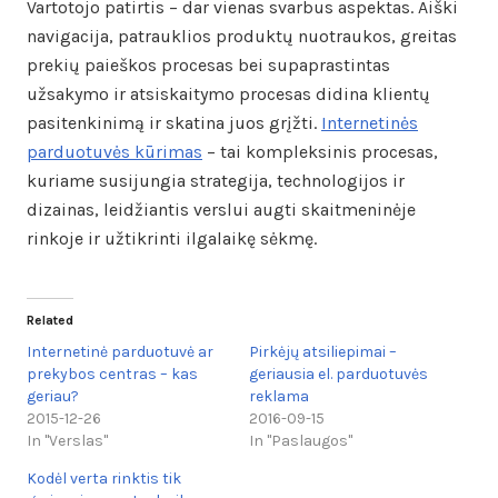
Vartotojo patirtis – dar vienas svarbus aspektas. Aiški
navigacija, patrauklios produktų nuotraukos, greitas
prekių paieškos procesas bei supaprastintas
užsakymo ir atsiskaitymo procesas didina klientų
pasitenkinimą ir skatina juos grįžti.
Internetinės
parduotuvės kūrimas
– tai kompleksinis procesas,
kuriame susijungia strategija, technologijos ir
dizainas, leidžiantis verslui augti skaitmeninėje
rinkoje ir užtikrinti ilgalaikę sėkmę.
Related
Internetinė parduotuvė ar
Pirkėjų atsiliepimai –
prekybos centras – kas
geriausia el. parduotuvės
geriau?
reklama
2015-12-26
2016-09-15
In "Verslas"
In "Paslaugos"
Kodėl verta rinktis tik