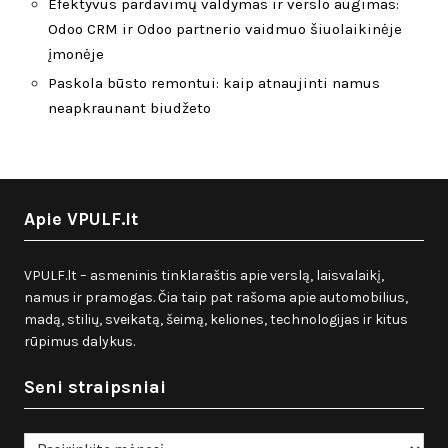
Efektyvus pardavimų valdymas ir verslo augimas:
Odoo CRM ir Odoo partnerio vaidmuo šiuolaikinėje
įmonėje
Paskola būsto remontui: kaip atnaujinti namus
neapkraunant biudžeto
Apie VPULF.lt
VPULF.lt – asmeninis tinklaraštis apie verslą, laisvalaikį,
namus ir pramogas. Čia taip pat rašoma apie automobilius,
madą, stilių, sveikatą, šeimą, keliones, technologijas ir kitus
rūpimus dalykus.
Seni straipsniai
Seni