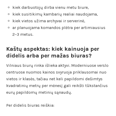
kiek darbuotojų dirba vienu metu biure,
kiek susitikimų kambarių realiai naudojama,
kiek vietos užima archyvai ir serverinė,
ar planuojama komandos plėtra per artimiausius
2–3 metus.
Kaštų aspektas: kiek kainuoja per
didelis arba per mažas biuras?
Vilniaus biurų rinka išlieka aktyvi. Moderniuose verslo
centruose nuomos kainos svyruoja priklausomai nuo
vietos ir klasės, tačiau net keli papildomi dešimtys
kvadratinių metrų per mėnesį gali reikšti tūkstančius
eurų papildomų metinių sąnaudų.
Per didelis biuras reiškia: