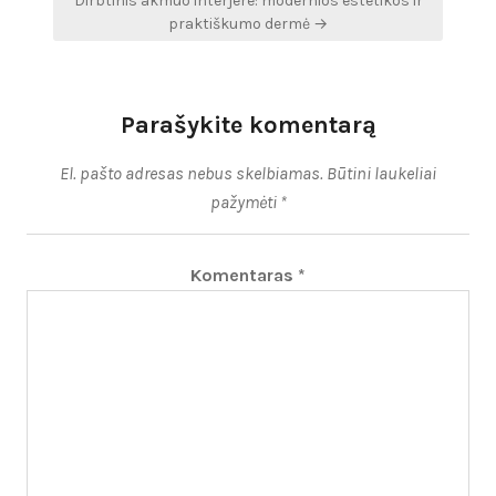
Dirbtinis akmuo interjere: modernios estetikos ir
praktiškumo dermė →
Parašykite komentarą
El. pašto adresas nebus skelbiamas.
Būtini laukeliai
pažymėti
*
Komentaras
*