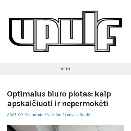
Skip
to
content
VPULF
MENU
Optimalus biuro plotas: kaip
apskaičiuoti ir nepermokėti
Posted
Author
Posted
2026-02-12
admin
Verslas
Leave a Reply
on
in