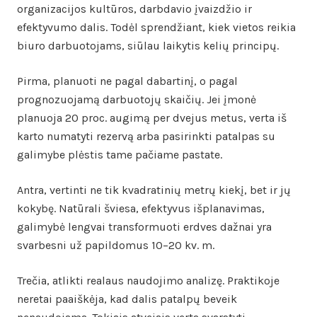
organizacijos kultūros, darbdavio įvaizdžio ir
efektyvumo dalis. Todėl sprendžiant, kiek vietos reikia
biuro darbuotojams, siūlau laikytis kelių principų.
Pirma, planuoti ne pagal dabartinį, o pagal
prognozuojamą darbuotojų skaičių. Jei įmonė
planuoja 20 proc. augimą per dvejus metus, verta iš
karto numatyti rezervą arba pasirinkti patalpas su
galimybe plėstis tame pačiame pastate.
Antra, vertinti ne tik kvadratinių metrų kiekį, bet ir jų
kokybę. Natūrali šviesa, efektyvus išplanavimas,
galimybė lengvai transformuoti erdves dažnai yra
svarbesni už papildomus 10–20 kv. m.
Trečia, atlikti realaus naudojimo analizę. Praktikoje
neretai paaiškėja, kad dalis patalpų beveik