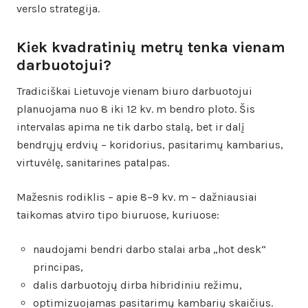
verslo strategija.
Kiek kvadratinių metrų tenka vienam
darbuotojui?
Tradiciškai Lietuvoje vienam biuro darbuotojui
planuojama nuo 8 iki 12 kv. m bendro ploto. Šis
intervalas apima ne tik darbo stalą, bet ir dalį
bendrųjų erdvių – koridorius, pasitarimų kambarius,
virtuvėlę, sanitarines patalpas.
Mažesnis rodiklis – apie 8–9 kv. m – dažniausiai
taikomas atviro tipo biuruose, kuriuose:
naudojami bendri darbo stalai arba „hot desk“
principas,
dalis darbuotojų dirba hibridiniu režimu,
optimizuojamas pasitarimų kambarių skaičius.