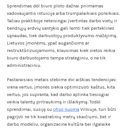
Sprendimas dėl biuro ploto dažnai priimamas
vadovaujantis intuicija arba trumpalaikiais poreikiais.
Tačiau praktikoje neteisingai įvertintas darbo vietų ir
bendrųjų erdvių santykis gali lemti tiek perteklines
sąnaudas, tiek darbuotojų produktyvumo mažėjimą.
Lietuvos įmonėms, ypač augančioms ar
restruktūrizuojamoms, klausimas kiek vietos reikia
biuro darbuotojams tampa strateginiu, o ne tik
administraciniu.
Pastaraisiais metais stebime dvi aiškias tendencijas:
viena vertus, įmonės siekia optimizuoti kaštus, kita
vertus, jos supranta, kad darbo aplinka tiesiogiai
veikia talentų pritraukimą ir išlaikymą. Todėl
sprendimai, susiję su
ofiso nuoma
Vilniuje, turi būti
pagrįsti ne tik kvadratinių metrų skaičiumi, bet ir
darbo modeliu, organizacine kultūra bei ilgalaike