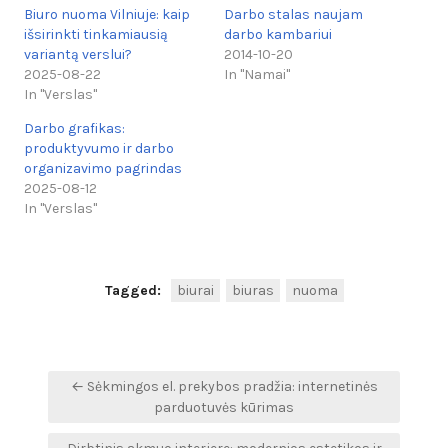
Biuro nuoma Vilniuje: kaip
Darbo stalas naujam
išsirinkti tinkamiausią
darbo kambariui
variantą verslui?
2014-10-20
2025-08-22
In "Namai"
In "Verslas"
Darbo grafikas:
produktyvumo ir darbo
organizavimo pagrindas
2025-08-12
In "Verslas"
Tagged:
biurai
biuras
nuoma
Navigacija
← Sėkmingos el. prekybos pradžia: internetinės
tarp
parduotuvės kūrimas
įrašų