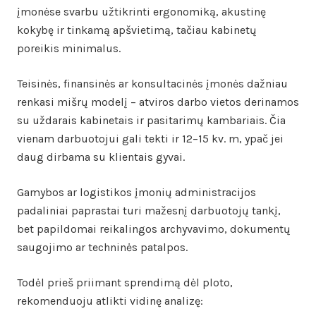
įmonėse svarbu užtikrinti ergonomiką, akustinę
kokybę ir tinkamą apšvietimą, tačiau kabinetų
poreikis minimalus.
Teisinės, finansinės ar konsultacinės įmonės dažniau
renkasi mišrų modelį – atviros darbo vietos derinamos
su uždarais kabinetais ir pasitarimų kambariais. Čia
vienam darbuotojui gali tekti ir 12–15 kv. m, ypač jei
daug dirbama su klientais gyvai.
Gamybos ar logistikos įmonių administracijos
padaliniai paprastai turi mažesnį darbuotojų tankį,
bet papildomai reikalingos archyvavimo, dokumentų
saugojimo ar techninės patalpos.
Todėl prieš priimant sprendimą dėl ploto,
rekomenduoju atlikti vidinę analizę: