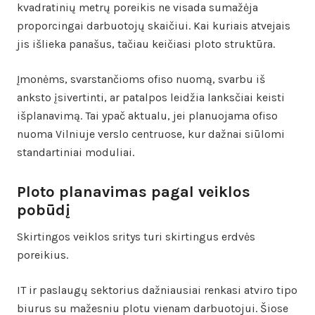
kvadratinių metrų poreikis ne visada sumažėja
proporcingai darbuotojų skaičiui. Kai kuriais atvejais
jis išlieka panašus, tačiau keičiasi ploto struktūra.
Įmonėms, svarstančioms ofiso nuomą, svarbu iš
anksto įsivertinti, ar patalpos leidžia lanksčiai keisti
išplanavimą. Tai ypač aktualu, jei planuojama ofiso
nuoma Vilniuje verslo centruose, kur dažnai siūlomi
standartiniai moduliai.
Ploto planavimas pagal veiklos
pobūdį
Skirtingos veiklos sritys turi skirtingus erdvės
poreikius.
IT ir paslaugų sektorius dažniausiai renkasi atviro tipo
biurus su mažesniu plotu vienam darbuotojui. Šiose