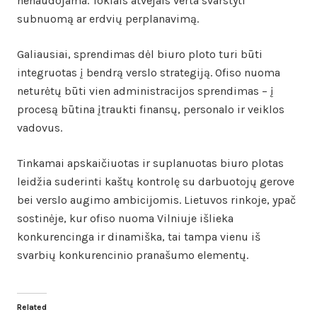
nenaudojama. Tokiais atvejais verta svarstyti
subnuomą ar erdvių perplanavimą.
Galiausiai, sprendimas dėl biuro ploto turi būti
integruotas į bendrą verslo strategiją. Ofiso nuoma
neturėtų būti vien administracijos sprendimas – į
procesą būtina įtraukti finansų, personalo ir veiklos
vadovus.
Tinkamai apskaičiuotas ir suplanuotas biuro plotas
leidžia suderinti kaštų kontrolę su darbuotojų gerove
bei verslo augimo ambicijomis. Lietuvos rinkoje, ypač
sostinėje, kur ofiso nuoma Vilniuje išlieka
konkurencinga ir dinamiška, tai tampa vienu iš
svarbių konkurencinio pranašumo elementų.
Related