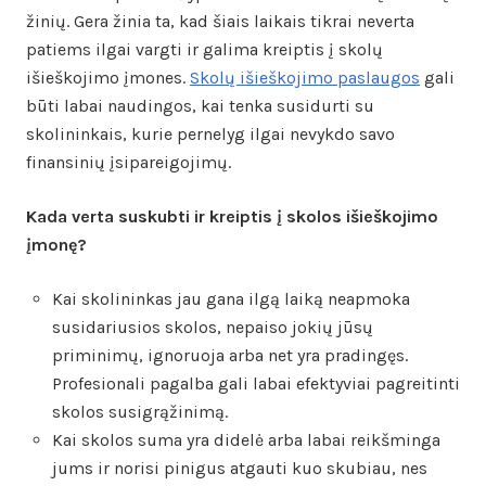
žinių. Gera žinia ta, kad šiais laikais tikrai neverta
patiems ilgai vargti ir galima kreiptis į skolų
išieškojimo įmones.
Skolų išieškojimo paslaugos
gali
būti labai naudingos, kai tenka susidurti su
skolininkais, kurie pernelyg ilgai nevykdo savo
finansinių įsipareigojimų.
Kada verta suskubti ir kreiptis į skolos išieškojimo
įmonę?
Kai skolininkas jau gana ilgą laiką neapmoka
susidariusios skolos, nepaiso jokių jūsų
priminimų, ignoruoja arba net yra pradingęs.
Profesionali pagalba gali labai efektyviai pagreitinti
skolos susigrąžinimą.
Kai skolos suma yra didelė arba labai reikšminga
jums ir norisi pinigus atgauti kuo skubiau, nes