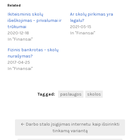
Related
Ikiteisminis skolų
Ar skolų pirkimas yra
išieškojimas – privalumai ir
legalu?
trūkumai
2021-05-15
2020-12-18
In "Finansai"
In "Finansai"
Fizinis bankrotas – skolų
nurašymas?
2017-04-25
In "Finansai"
Tagged:
paslaugos
skolos
Navigacija
← Darbo stalo įsigijimas internetu: kaip išsirinkti
tarp
tinkamą variantą
įrašų