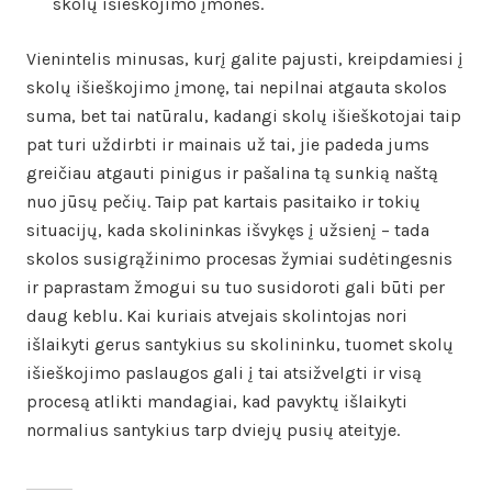
skolų išieškojimo įmones.
Vienintelis minusas, kurį galite pajusti, kreipdamiesi į
skolų išieškojimo įmonę, tai nepilnai atgauta skolos
suma, bet tai natūralu, kadangi skolų išieškotojai taip
pat turi uždirbti ir mainais už tai, jie padeda jums
greičiau atgauti pinigus ir pašalina tą sunkią naštą
nuo jūsų pečių. Taip pat kartais pasitaiko ir tokių
situacijų, kada skolininkas išvykęs į užsienį – tada
skolos susigrąžinimo procesas žymiai sudėtingesnis
ir paprastam žmogui su tuo susidoroti gali būti per
daug keblu. Kai kuriais atvejais skolintojas nori
išlaikyti gerus santykius su skolininku, tuomet skolų
išieškojimo paslaugos gali į tai atsižvelgti ir visą
procesą atlikti mandagiai, kad pavyktų išlaikyti
normalius santykius tarp dviejų pusių ateityje.