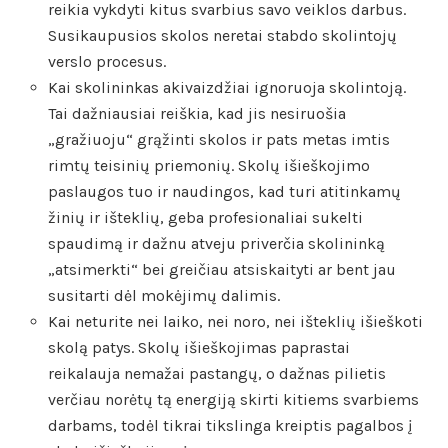
reikia vykdyti kitus svarbius savo veiklos darbus.
Susikaupusios skolos neretai stabdo skolintojų
verslo procesus.
Kai skolininkas akivaizdžiai ignoruoja skolintoją.
Tai dažniausiai reiškia, kad jis nesiruošia
„gražiuoju“ grąžinti skolos ir pats metas imtis
rimtų teisinių priemonių. Skolų išieškojimo
paslaugos tuo ir naudingos, kad turi atitinkamų
žinių ir išteklių, geba profesionaliai sukelti
spaudimą ir dažnu atveju priverčia skolininką
„atsimerkti“ bei greičiau atsiskaityti ar bent jau
susitarti dėl mokėjimų dalimis.
Kai neturite nei laiko, nei noro, nei išteklių išieškoti
skolą patys. Skolų išieškojimas paprastai
reikalauja nemažai pastangų, o dažnas pilietis
verčiau norėtų tą energiją skirti kitiems svarbiems
darbams, todėl tikrai tikslinga kreiptis pagalbos į