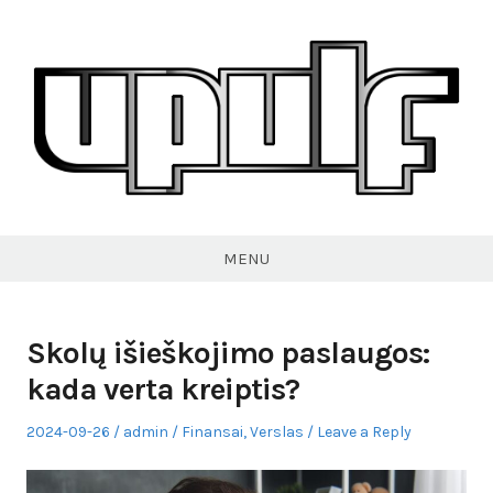
Skip
to
content
VPULF
MENU
Skolų išieškojimo paslaugos:
kada verta kreiptis?
Posted
Author
Posted
2024-09-26
admin
Finansai
,
Verslas
Leave a Reply
on
in