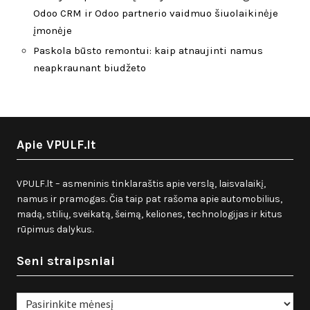
Odoo CRM ir Odoo partnerio vaidmuo šiuolaikinėje
įmonėje
Paskola būsto remontui: kaip atnaujinti namus
neapkraunant biudžeto
Apie VPULF.lt
VPULF.lt – asmeninis tinklaraštis apie verslą, laisvalaikį,
namus ir pramogas. Čia taip pat rašoma apie automobilius,
madą, stilių, sveikatą, šeimą, keliones, technologijas ir kitus
rūpimus dalykus.
Seni straipsniai
Seni