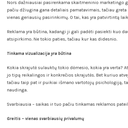
Nors dažniausiai pasirenkama skaitmeninio marketingo gal
pačiu džiugina gana detaliais pamatavimais, tačiau greta r
vienas geriausių pasirinkimų. O tai, kas yra patvirtintą lai
Reklama yra būtina, kadangi ji gali padėti pasiekti kuo dau
atsipirkimo. Ne tokio paties, tačiau kur kas didesnio.
Tinkama vizualizacija yra būtina
Kokia skrajutė sulauktų tokio dėmesio, kokia yra verta? At
jo tipą reikalingos ir konkrečios skrajutės. Bet kuriuo atv
tačiau taip pat ir puikiai išmano vartotojų psichologiją, t
naudinga.
Svarbiausia – saikas ir tuo pačiu tinkamas reklamos pateikim
Greitis – vienas svarbiausių privalumų