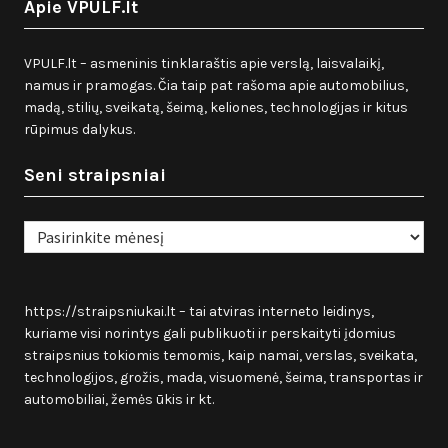
Apie VPULF.lt
VPULF.lt – asmeninis tinklaraštis apie verslą, laisvalaikį,
namus ir pramogas. Čia taip pat rašoma apie automobilius,
madą, stilių, sveikatą, šeimą, keliones, technologijas ir kitus
rūpimus dalykus.
Seni straipsniai
Seni
straipsniai
https://straipsniukai.lt
– tai atviras interneto leidinys,
kuriame visi norintys gali publikuoti ir perskaityti įdomius
straipsnius tokiomis temomis, kaip namai, verslas, sveikata,
technologijos, grožis, mada, visuomenė, šeima, transportas ir
automobiliai, žemės ūkis ir kt.