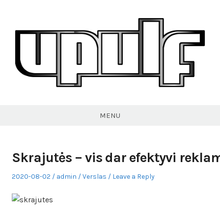
Skip
to
content
VPULF
MENU
Skrajutės – vis dar efektyvi rekl
Posted
Author
Posted
2020-08-02
admin
Verslas
Leave a Reply
on
in