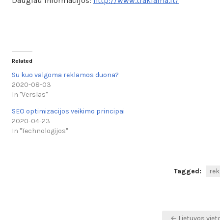
Daugiau informacijos:
http://www.traklama.lt/
Related
Su kuo valgoma reklamos duona?
2020-08-03
In "Verslas"
SEO optimizacijos veikimo principai
2020-04-23
In "Technologijos"
Tagged:
re
Navigacija
← Lietuvos viet