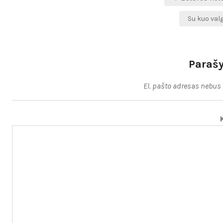
tarp
Su kuo va
įrašų
Parašy
El. pašto adresas nebus