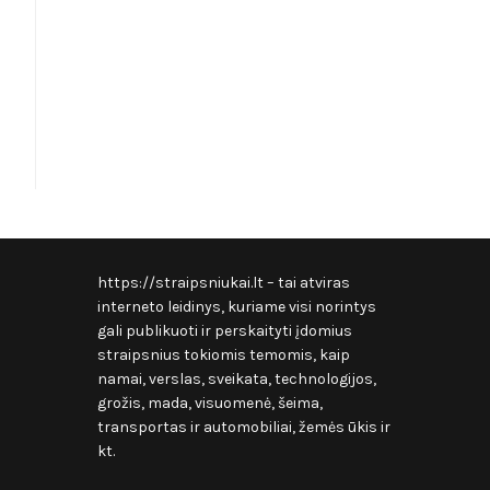
https://straipsniukai.lt
– tai atviras
interneto leidinys, kuriame visi norintys
gali publikuoti ir perskaityti įdomius
straipsnius tokiomis temomis, kaip
namai, verslas, sveikata, technologijos,
grožis, mada, visuomenė, šeima,
transportas ir automobiliai, žemės ūkis ir
kt.