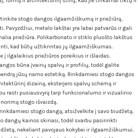
, formą ir architektūrinį stilių, kad jie tinkamai tiktų ir
rtinkite stogo dangos ilgaamžiškumą ir priežiūrą,
ti. Pavyzdžiui, metalo lakštai yra labai patvarūs ir gali
ia priežiūra. Polikarbonato ir stiklo pluošto lakštus
ikrinti, kad būtų užtikrintas jų ilgaamžiškumas.
į ilgalaikius priežiūros poreikius ir išlaidas.
gos būna įvairių spalvų ir profilių, todėl galite
tų bendrą jūsų namo estetiką. Rinkdamiesi stogo dangos
rchitektūrinį dizainą, eksterjero spalvų schemą ir
 rasti pusiausvyrą tarp funkcionalumo ir vizualinio
norimą stogo išvaizdą.
, rinkdamiesi stogo dangą, atsižvelkite į savo biudžetą.
o dangų kainos skiriasi, todėl svarbu pasirinkti
udžetą, nekeliant pavojaus kokybei ir ilgaamžiškumui.