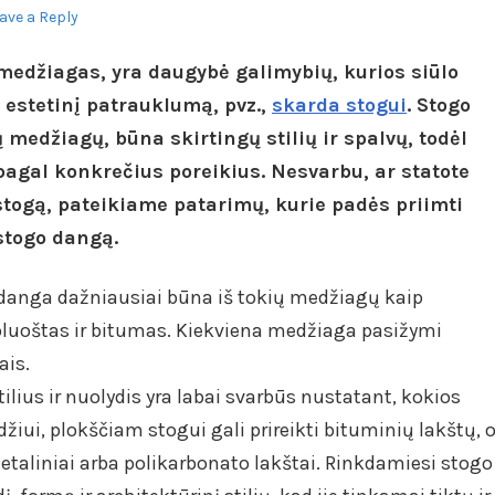
ave a Reply
edžiagas, yra daugybė galimybių, kurios siūlo
estetinį patrauklumą, pvz.,
skarda stogui
. Stogo
medžiagų, būna skirtingų stilių ir spalvų, todėl
pagal konkrečius poreikius. Nesvarbu, ar statote
togą, pateikiame patarimų, kurie padės priimti
stogo dangą.
danga dažniausiai būna iš tokių medžiagų kaip
 pluoštas ir bitumas. Kiekviena medžiaga pasižymi
ais.
tilius ir nuolydis yra labai svarbūs nustatant, kokios
žiui, plokščiam stogui gali prireikti bituminių lakštų, 
etaliniai arba polikarbonato lakštai. Rinkdamiesi stogo