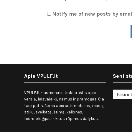
Notify me of new posts by emai
Apie VPULF.lt
Seni st
Seni
VPULF.lt – asmeninis tinklaraštis apie
straipsnia
verslą, laisvalaikį, namus ir pramogas. Čia
taip pat rašoma apie automobilius, madą,
stilių, sveikatą, šeimą, keliones,
technologijas ir kitus rūpimus dalykus.