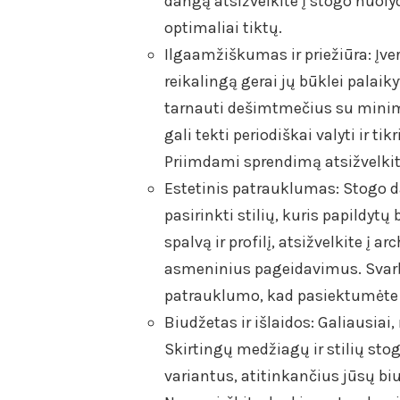
dangą atsižvelkite į stogo nuolydį
optimaliai tiktų.
Ilgaamžiškumas ir priežiūra: Įve
reikalingą gerai jų būklei palaiky
tarnauti dešimtmečius su minimal
gali tekti periodiškai valyti ir t
Priimdami sprendimą atsižvelkite 
Estetinis patrauklumas: Stogo dan
pasirinkti stilių, kuris papildy
spalvą ir profilį, atsižvelkite į a
asmeninius pageidavimus. Svarbu
patrauklumo, kad pasiektumėte 
Biudžetas ir išlaidos: Galiausiai
Skirtingų medžiagų ir stilių stog
variantus, atitinkančius jūsų bi