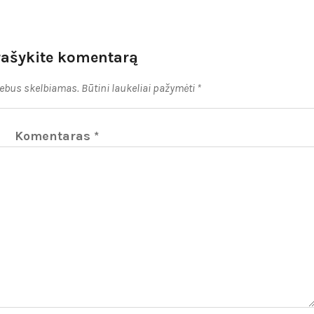
rašykite komentarą
nebus skelbiamas.
Būtini laukeliai pažymėti
*
Komentaras
*