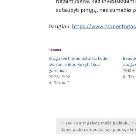
Nepamirškite, kad investuodami 
sutaupyti pinigų, nes sumažės pri
Daugiau:
https://www.manostogas.
Related
Stogo tvirtinimo detalės: kodėl
Beasbes
svarbu rinktis kokybiškus
stogo
gaminius
2019-0
2023-12-23
In "Na
In "Namai"
Navigacija
← Dėl ko ant galvos mažėja plaukų ir k
tarp
Jums padėti ampulės nuo plaukų slin