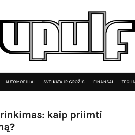
AUTOMOBILIAI
SVEIKATA IR GROŽIS
FINANSAI
TECHN
rinkimas: kaip priimti
mą?