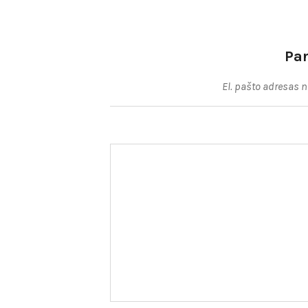
įrašų
Pa
El. pašto adresas 