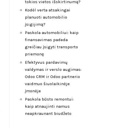
tokios vietos išskirtinumą?
Kodėl verta atsakingai
planuoti automobilio
įsigijimą?
Paskola automobiliui: kaip
finansavimas padeda
greičiau įsigyti transporto
priemonę
Efektyvus pardavimų
valdymas ir verslo augimas:
Odoo CRM ir Odoo partnerio
vaidmuo šiuolaikinėje
įmonėje
Paskola būsto remontui:
kaip atnaujinti namus
o
neapkraunant biudžeto