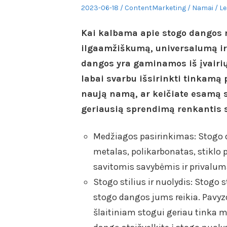
Posted
Author
Posted
2023-06-18
ContentMarketing
Namai
Le
on
in
Kai kalbama apie stogo dangos m
ilgaamžiškumą, universalumą ir 
dangos yra gaminamos iš įvairių 
labai svarbu išsirinkti tinkamą 
naują namą, ar keičiate esamą s
geriausią sprendimą renkantis 
Medžiagos pasirinkimas: Stogo 
metalas, polikarbonatas, stiklo
savitomis savybėmis ir privalum
Stogo stilius ir nuolydis: Stogo s
stogo dangos jums reikia. Pavyzd
šlaitiniam stogui geriau tinka m