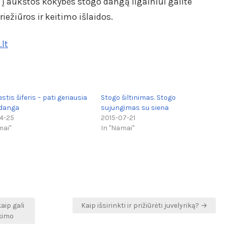
į aukštos kokybės stogo dangą ilgainiui galite
ežiūros ir keitimo išlaidos.
lt
tis šiferis – pati geriausia
Stogo šiltinimas. Stogo
 danga
sujungimas su siena
4-25
2015-07-21
mai"
In "Namai"
aip gali
Kaip išsirinkti ir prižiūrėti juvelyriką? →
kimo