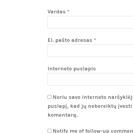
Vardas
*
El. pašto adresas
*
Interneto puslapis
Noriu savo interneto naršyklėje
puslapį, kad jų nebereiktų įvesti
komentarą.
Notify me of follow-up commen