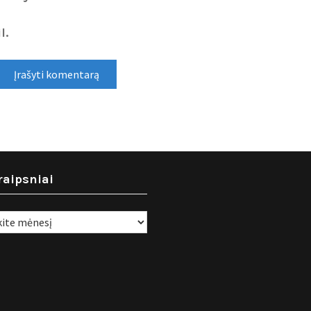
l.
raipsniai
i