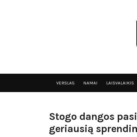
Skip
to
content
VPULF
VERSLAS
NAMAI
LAISVALAIKIS
Stogo dangos pasi
geriausią sprendi