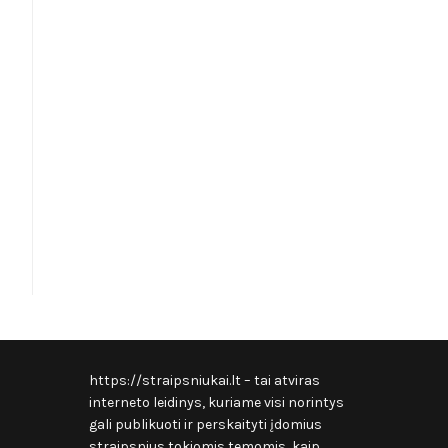
https://straipsniukai.lt
– tai atviras
interneto leidinys, kuriame visi norintys
gali publikuoti ir perskaityti įdomius
straipsnius tokiomis temomis, kaip