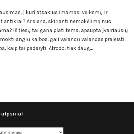
lausimas, į kurį atsakius imamasi veiksmų ir
 ar tikrai? Ar siena, skirianti nemokėjimą nuo
ma? Iš tiesų tai gana plati tema, apsupta įvairiausių
okti anglų kalbos, gali valandų valandas praleisti
, kaip tai padaryti. Atrodo, tiek daug…
raipsniai