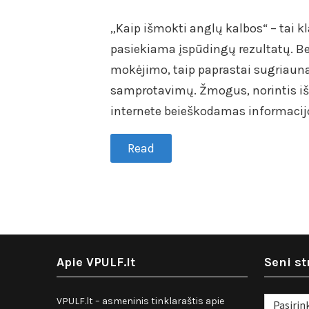
on
in
„Kaip išmokti anglų kalbos“ – tai k
pasiekiama įspūdingų rezultatų. Bet
mokėjimo, taip paprastai sugriauna
samprotavimų. Žmogus, norintis išm
internete beieškodamas informacijos
Read
Apie VPULF.lt
Seni st
Seni
VPULF.lt – asmeninis tinklaraštis apie