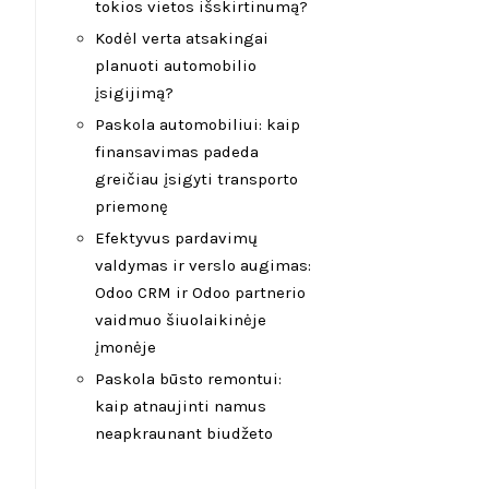
tokios vietos išskirtinumą?
Kodėl verta atsakingai
planuoti automobilio
įsigijimą?
Paskola automobiliui: kaip
finansavimas padeda
greičiau įsigyti transporto
priemonę
Efektyvus pardavimų
valdymas ir verslo augimas:
Odoo CRM ir Odoo partnerio
vaidmuo šiuolaikinėje
įmonėje
Paskola būsto remontui:
kaip atnaujinti namus
neapkraunant biudžeto