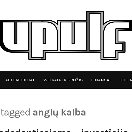
AUTOMOBILIAI
SVEIKATA IR GROŽIS
FINANSAI
TECHN
s tagged
anglų kalba