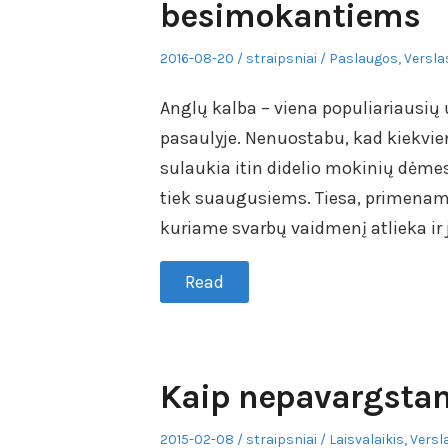
besimokantiems
Posted
Author
Posted
2016-08-20
straipsniai
Paslaugos
,
Versla
on
in
Anglų kalba – viena populiariausių
pasaulyje. Nenuostabu, kad kiekvie
sulaukia itin didelio mokinių dėme
tiek suaugusiems. Tiesa, primename
kuriame svarbų vaidmenį atlieka ir j
Read
Kaip nepavargstan
Posted
Author
Posted
2015-02-08
straipsniai
Laisvalaikis
,
Versl