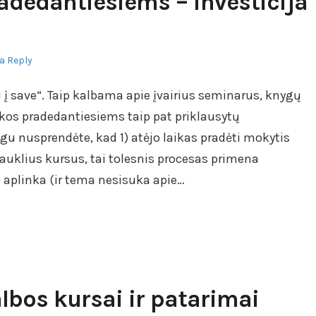
dedantiesiems – investicija
a Reply
i į save“. Taip kalbama apie įvairius seminarus, knygų
okos pradedantiesiems taip pat priklausytų
igu nusprendėte, kad 1) atėjo laikas pradėti mokytis
rauklius kursus, tai tolesnis procesas primena
ė aplinka (ir tema nesisuka apie…
lbos kursai ir patarimai