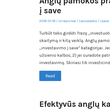
Anglų pamokos pra
į save
Posted
Author
Posted
2018-01-18
straipsniai
Laisvalaikis
Leave 
on
in
Turbūt teko girdėti frazę „investuot
skaitymą ir kitą veiklą. Anglų pam
„investavimo į save“ kategorijai. Je
užsienio kalbos, 2) jei suradote pat
investavimą. Skiriasi tik investicin
Read
Efektyvūs anglų ka