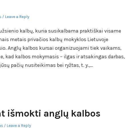
s
Leave a Reply
 užsienio kalbų, kuria susikalbama praktiškai visame
nais metais privačios kalbų mokyklos Lietuvoje
sio. Anglų kalbos kursai organizuojami tiek vaikams,
, kad kalbos mokymasis – ilgas ir atsakingas darbas,
ūsų pačių nusiteikimas bei ryžtas, t. y.,…
t išmokti anglų kalbos
as
Leave a Reply