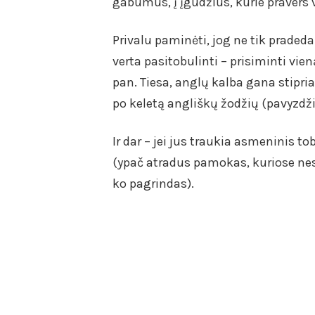
gabumus, į įgūdžius, kurie pravers v
Privalu paminėti, jog ne tik praded
verta pasitobulinti – prisiminti vie
pan. Tiesa, anglų kalba gana stipria
po keletą angliškų žodžių (pavyzdžiu
Ir dar – jei jus traukia asmeninis 
(ypač atradus pamokas, kuriose nes
ko pagrindas).