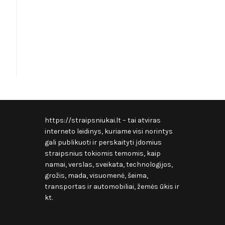
https://straipsniukai.lt
– tai atviras
interneto leidinys, kuriame visi norintys
gali publikuoti ir perskaityti įdomius
straipsnius tokiomis temomis, kaip
namai, verslas, sveikata, technologijos,
grožis, mada, visuomenė, šeima,
transportas ir automobiliai, žemės ūkis ir
kt.