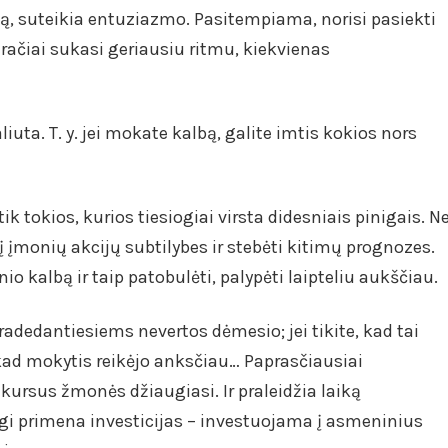
lvą, suteikia entuziazmo. Pasitempiama, norisi pasiekti
aračiai sukasi geriausiu ritmu, kiekvienas
uta. T. y. jei mokate kalbą, galite imtis kokios nors
tik tokios, kurios tiesiogiai virsta didesniais pinigais. N
s į įmonių akcijų subtilybes ir stebėti kitimų prognozes.
nio kalbą ir taip patobulėti, palypėti laipteliu aukščiau.
dedantiesiems nevertos dėmesio; jei tikite, kad tai
, kad mokytis reikėjo anksčiau… Paprasčiausiai
ursus žmonės džiaugiasi. Ir praleidžia laiką
ėlgi primena investicijas – investuojama į asmeninius