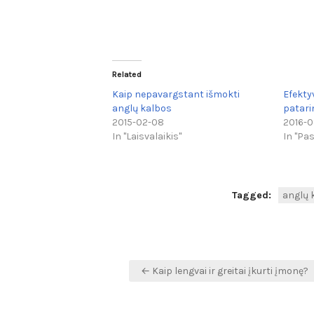
Related
Kaip nepavargstant išmokti
Efekty
anglų kalbos
patari
2015-02-08
2016-0
In "Laisvalaikis"
In "Pa
Tagged:
anglų 
Navigacija
← Kaip lengvai ir greitai įkurti įmonę?
tarp
įrašų