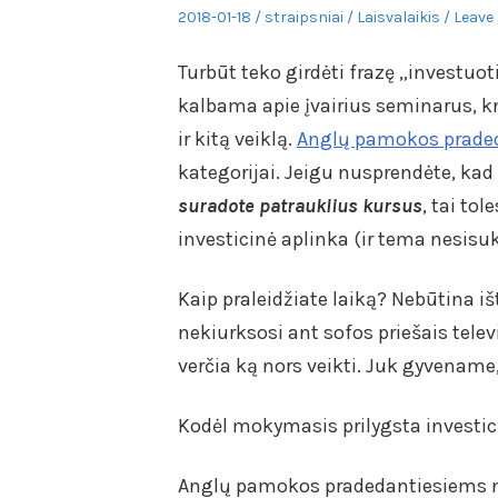
Posted
Author
Posted
2018-01-18
straipsniai
Laisvalaikis
Leave 
on
in
Turbūt teko girdėti frazę „investuoti
kalbama apie įvairius seminarus, 
ir kitą veiklą.
Anglų pamokos prade
kategorijai. Jeigu nusprendėte, kad
suradote patrauklius kursus
, tai to
investicinė aplinka (ir tema nesisuk
Kaip praleidžiate laiką? Nebūtina išti
nekiurksosi ant sofos priešais tele
verčia ką nors veikti. Juk gyvename
Kodėl mokymasis prilygsta investicij
Anglų pamokos pradedantiesiems n