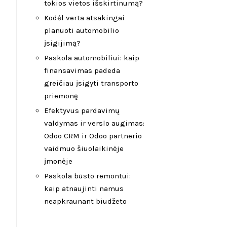
tokios vietos išskirtinumą?
Kodėl verta atsakingai
planuoti automobilio
įsigijimą?
Paskola automobiliui: kaip
finansavimas padeda
greičiau įsigyti transporto
priemonę
Efektyvus pardavimų
valdymas ir verslo augimas:
Odoo CRM ir Odoo partnerio
vaidmuo šiuolaikinėje
įmonėje
Paskola būsto remontui:
kaip atnaujinti namus
neapkraunant biudžeto