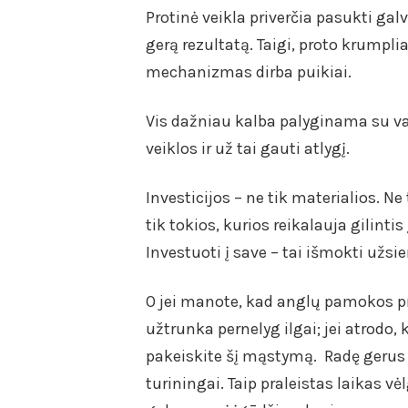
Protinė veikla priverčia pasukti ga
gerą rezultatą. Taigi, proto krumpli
mechanizmas dirba puikiai.
Vis dažniau kalba palyginama su vali
veiklos ir už tai gauti atlygį.
Investicijos – ne tik materialios. Ne 
tik tokios, kurios reikalauja gilinti
Investuoti į save – tai išmokti užsie
O jei manote, kad anglų pamokos pra
užtrunka pernelyg ilgai; jei atrodo
pakeiskite šį mąstymą. Radę gerus k
turiningai. Taip praleistas laikas v