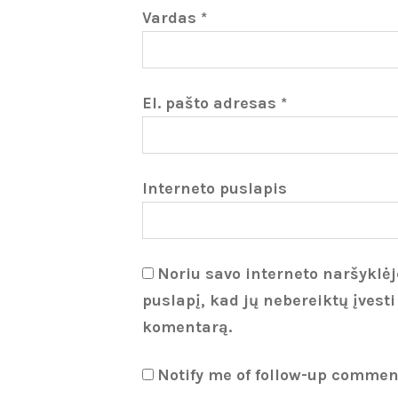
Vardas
*
El. pašto adresas
*
Interneto puslapis
Noriu savo interneto naršyklėje
puslapį, kad jų nebereiktų įvesti
komentarą.
Notify me of follow-up commen