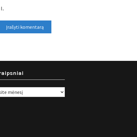
l.
raipsniai
i