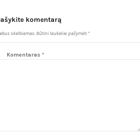
rašykite komentarą
nebus skelbiamas.
Būtini laukeliai pažymėti
*
Komentaras
*