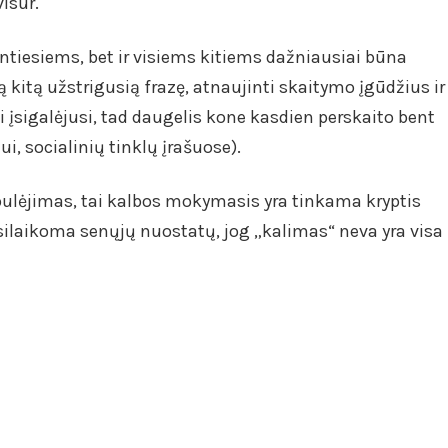
isur.
antiesiems, bet ir visiems kitiems dažniausiai būna
ną kitą užstrigusią frazę, atnaujinti skaitymo įgūdžius ir
i įsigalėjusi, tad daugelis kone kasdien perskaito bent
i, socialinių tinklų įrašuose).
tobulėjimas, tai kalbos mokymasis yra tinkama kryptis
ilaikoma senųjų nuostatų, jog „kalimas“ neva yra visa