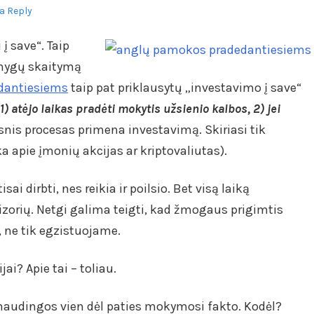
a Reply
 į save“. Taip
knygų skaitymą
dantiesiems
taip pat priklausytų „investavimo į save“
1) atėjo laikas pradėti mokytis užsienio kalbos, 2) jei
lesnis procesas primena investavimą. Skiriasi tik
a apie įmonių akcijas ar kriptovaliutas).
sai dirbti, nes reikia ir poilsio. Bet visą laiką
vizorių. Netgi galima teigti, kad žmogaus prigimtis
, ne tik egzistuojame.
ai? Apie tai – toliau.
audingos vien dėl paties mokymosi fakto. Kodėl?