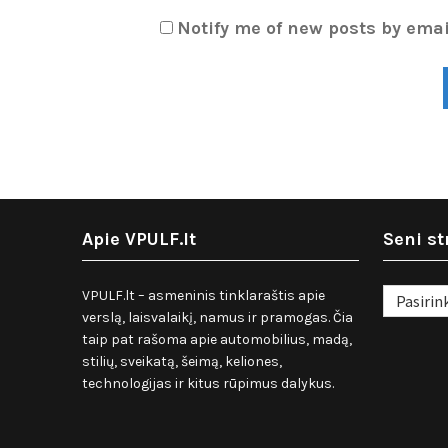
Notify me of new posts by emai
Apie VPULF.lt
Seni st
Seni
VPULF.lt – asmeninis tinklaraštis apie
straipsnia
verslą, laisvalaikį, namus ir pramogas. Čia
taip pat rašoma apie automobilius, madą,
stilių, sveikatą, šeimą, keliones,
technologijas ir kitus rūpimus dalykus.