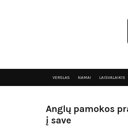
Skip
to
content
VPULF
VERSLAS
NAMAI
LAISVALAIKIS
Anglų pamokos pra
į save