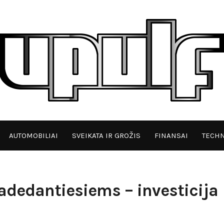
AUTOMOBILIAI
SVEIKATA IR GROŽIS
FINANSAI
TECHN
dedantiesiems – investicija