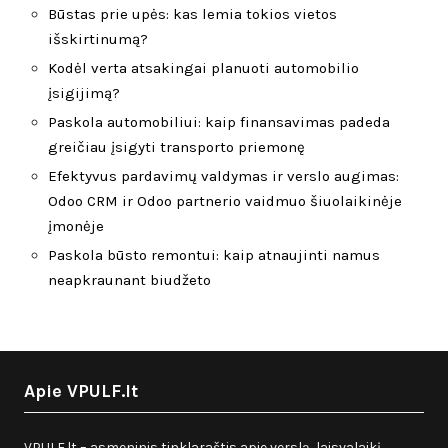
Būstas prie upės: kas lemia tokios vietos
išskirtinumą?
Kodėl verta atsakingai planuoti automobilio
įsigijimą?
Paskola automobiliui: kaip finansavimas padeda
greičiau įsigyti transporto priemonę
Efektyvus pardavimų valdymas ir verslo augimas:
Odoo CRM ir Odoo partnerio vaidmuo šiuolaikinėje
įmonėje
Paskola būsto remontui: kaip atnaujinti namus
neapkraunant biudžeto
Apie VPULF.lt
VPULF.lt – asmeninis tinklaraštis apie verslą, laisvalaikį,