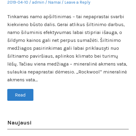
Posted
Author
Posted
2019-04-10
admin
Namai
Leave a Reply
on
in
Tinkamas namo apšiltinimas – tai nepaprastai svarbi
kiekvieno būsto dalis. Gerai atlikus šiltinimo darbus,
namo šiluminis efektyvumas labai stipriai išauga, o
šildymo kainos gali net perpus sumažėti. Šiltinimo
medžiagos pasirinkimas gali labai priklausyti nuo
šiltinamo paviršiaus, aplinkos klimato bei turimų
lėšų. Tačiau viena medžiaga – mineralinė akmens vata,
sulaukia nepaprastai dėmesio. „Rockwool“ mineralinė
akmens vata…
Read
Naujausi