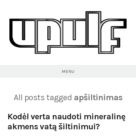
Skip
to
content
VPULF
MENU
All posts tagged
apšiltinimas
Kodėl verta naudoti mineralinę
akmens vatą šiltinimui?