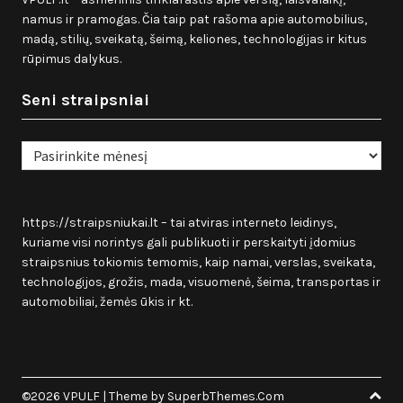
namus ir pramogas. Čia taip pat rašoma apie automobilius,
madą, stilių, sveikatą, šeimą, keliones, technologijas ir kitus
rūpimus dalykus.
Seni straipsniai
Seni
straipsniai
https://straipsniukai.lt
– tai atviras interneto leidinys,
kuriame visi norintys gali publikuoti ir perskaityti įdomius
straipsnius tokiomis temomis, kaip namai, verslas, sveikata,
technologijos, grožis, mada, visuomenė, šeima, transportas ir
automobiliai, žemės ūkis ir kt.
©2026 VPULF
| Theme by
SuperbThemes.Com