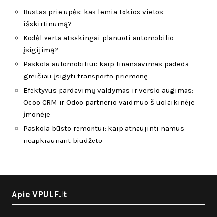
Būstas prie upės: kas lemia tokios vietos
išskirtinumą?
Kodėl verta atsakingai planuoti automobilio
įsigijimą?
Paskola automobiliui: kaip finansavimas padeda
greičiau įsigyti transporto priemonę
Efektyvus pardavimų valdymas ir verslo augimas:
Odoo CRM ir Odoo partnerio vaidmuo šiuolaikinėje
įmonėje
Paskola būsto remontui: kaip atnaujinti namus
neapkraunant biudžeto
Apie VPULF.lt