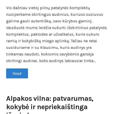
on
in
Vis dažniau vietoj pilnų patalynės komplektų
nusiperkame skirtingus audinius, kuriuos susiuvus
galime gauti autentišką, savo kūrybos gaminį.
Vaizduotė mums leidžia sukurti išskirtinius patalynės
komplektus, paklodes ar užvalkalus, kurie sukurs
ramią ir kokybišką miego aplinką. Tačiau ne retai
susiduriame ir su klausimu, kuris audinys yra
tinkamas naudoti, kokiomis savybėmis garsėja
skirtingi audinai, koks audinys labiausiai tinka…
Read
Alpakos vilna: patvarumas,
kokybė ir nepriekaištinga