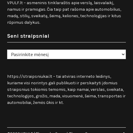
VPULF.lt – asmeninis tinklaraštis apie verslą, laisvalaikį,
namus ir pramogas. Čia taip pat rašoma apie automobilius,
madą, stilių, sveikatą, šeimą, keliones, technologijas ir kitus
rūpimus dalykus.
Seni straipsniai
Seni
straipsniai
https://straipsniukai.lt
– tai atviras interneto leidinys,
kuriame visi norintys gali publikuoti ir perskaityti įdomius
straipsnius tokiomis temomis, kaip namai, verslas, sveikata,
technologijos, grožis, mada, visuomenė, šeima, transportas ir
automobiliai, žemės ūkis ir kt.