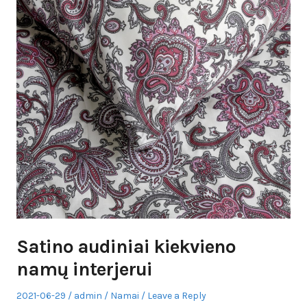
Satino audiniai kiekvieno
namų interjerui
Posted
Author
Posted
2021-06-29
admin
Namai
Leave a Reply