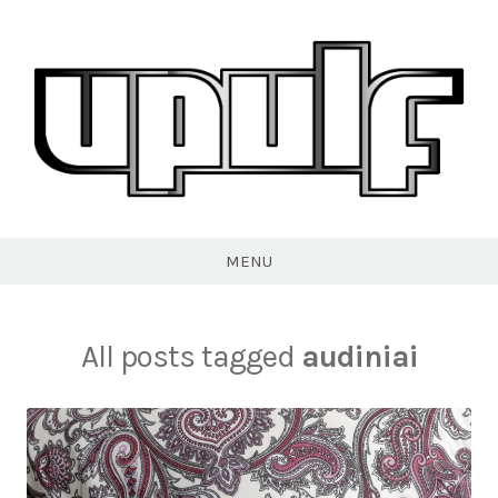
Skip
to
content
VPULF
MENU
All posts tagged
audiniai