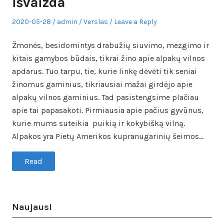
išvaizda
Posted
Author
Posted
2020-05-28
admin
Verslas
Leave a Reply
on
in
Žmonės, besidomintys drabužių siuvimo, mezgimo ir
kitais gamybos būdais, tikrai žino apie alpakų vilnos
apdarus. Tuo tarpu, tie, kurie linkę dėvėti tik seniai
žinomus gaminius, tikriausiai mažai girdėjo apie
alpakų vilnos gaminius. Tad pasistengsime plačiau
apie tai papasakoti. Pirmiausia apie pačius gyvūnus,
kurie mums suteikia puikią ir kokybišką vilną.
Alpakos yra Pietų Amerikos kupranugarinių šeimos…
Read
Naujausi