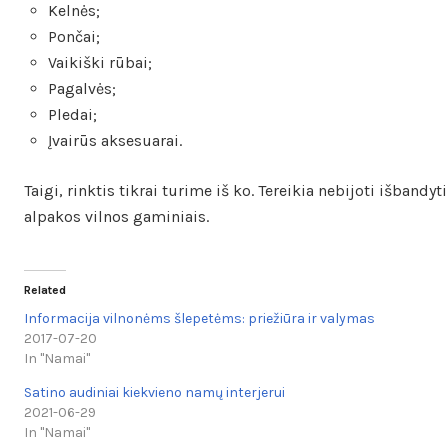
Kelnės;
Pončai;
Vaikiški rūbai;
Pagalvės;
Pledai;
Įvairūs aksesuarai.
Taigi, rinktis tikrai turime iš ko. Tereikia nebijoti išbandy
alpakos vilnos gaminiais.
Related
Informacija vilnonėms šlepetėms: priežiūra ir valymas
2017-07-20
In "Namai"
Satino audiniai kiekvieno namų interjerui
2021-06-29
In "Namai"