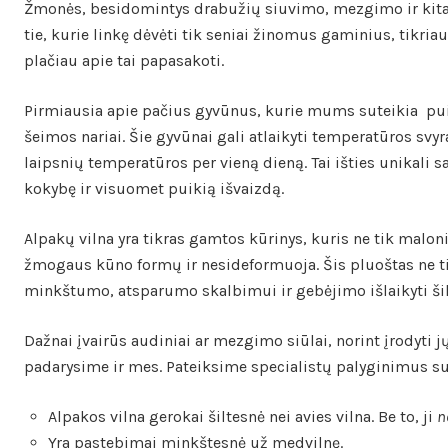
Žmonės, besidomintys drabužių siuvimo, mezgimo ir kitais
tie, kurie linkę dėvėti tik seniai žinomus gaminius, tikri
plačiau apie tai papasakoti.
Pirmiausia apie pačius gyvūnus, kurie mums suteikia pui
šeimos nariai. Šie gyvūnai gali atlaikyti temperatūros sv
laipsnių temperatūros per vieną dieną. Tai išties unikali 
kokybę ir visuomet puikią išvaizdą.
Alpakų vilna yra tikras gamtos kūrinys, kuris ne tik maloni
žmogaus kūno formų ir nesideformuoja. Šis pluoštas ne ti
minkštumo, atsparumo skalbimui ir gebėjimo išlaikyti šil
Dažnai įvairūs audiniai ar mezgimo siūlai, norint įrodyti
padarysime ir mes. Pateiksime specialistų palyginimus su k
Alpakos vilna gerokai šiltesnė nei avies vilna. Be to, ji
n
Yra pastebimai minkštesnė už medvilnę.