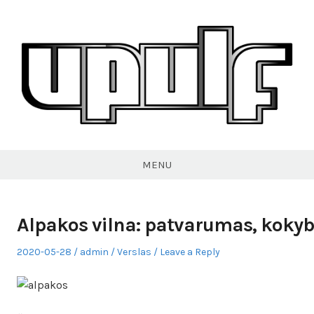
Skip
to
content
VPULF
MENU
Alpakos vilna: patvarumas, kokybė
Posted
Author
Posted
2020-05-28
admin
Verslas
Leave a Reply
on
in