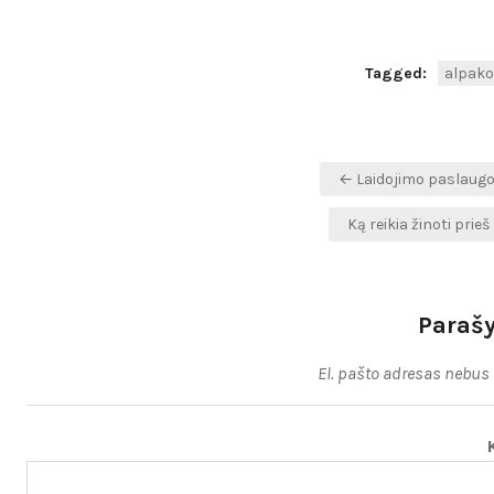
Tagged:
alpak
Navigacija
← Laidojimo paslaugos
tarp
Ką reikia žinoti pri
įrašų
Parašy
El. pašto adresas nebus