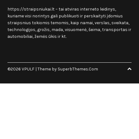
https://straipsniukai.lt
– tai atviras interneto leidinys,
kuriame visi norintys gali publikuoti ir perskaityti įdomius
straipsnius tokiomis temomis, kaip namai, verslas, sveikata,
technologijos, grožis, mada, visuomenė, šeima, transportas ir
automobiliai, žemės ūkis ir kt.
©2026 VPULF
| Theme by
SuperbThemes.Com