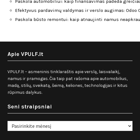
Paskola automobiliui: kaip finansavimas padeda greičiau
Efektyvus pardavimų valdymas ir verslo augimas: Odoo C
Paskola būsto remontui: kaip atnaujinti namus neapkra
Apie VPULF.lt
VPULF.lt – asmeninis tinklaraštis apie verslą, laisvalaikį,
namus ir pramogas. Čia taip pat rašoma apie automobilius,
madą, stilių, sveikatą, šeimą, keliones, technologijas ir kitus
rūpimus dalykus.
Seni straipsniai
Seni
straipsniai