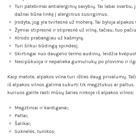
Turi patebimai antialerginių savybių. Tai labai svarbu, 
dažnai būna linkę į alerginius susirgimus.
Įrodyta, jog yra tvirtesnė už moherą. Tai byloja alpakos
Žymiai stipresnė ir stipresnė už vilną, tačiau, tuo pači
Atrodo prabangiau už kašmyrą.
Turi šilkui būdingą spindesį.
Skirtingai nuo daugelio termo audinių, leidžia kvėpuot
Nesipūkuoja ir nepalieka gumuliukų po plovimo ir ilg
Kaip matote, alpakos vilna turi išties daug privalumų. Tač
iš alpakos vilnos galima sukurti tik megztukus ar paltus.
kuriuos galite rasti mūsų šalies rinkoje iš alpakos vilnos:
Megztiniai ir kardiganai;
Paltai;
Šalikai;
Suknelės, tunikos;