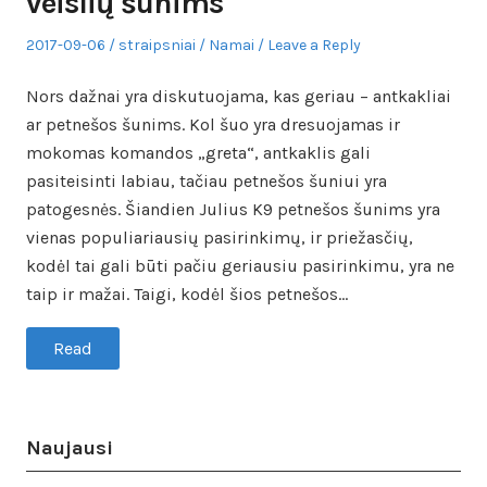
veislių šunims
Posted
Author
Posted
2017-09-06
straipsniai
Namai
Leave a Reply
on
in
Nors dažnai yra diskutuojama, kas geriau – antkakliai
ar petnešos šunims. Kol šuo yra dresuojamas ir
mokomas komandos „greta“, antkaklis gali
pasiteisinti labiau, tačiau petnešos šuniui yra
patogesnės. Šiandien Julius K9 petnešos šunims yra
vienas populiariausių pasirinkimų, ir priežasčių,
kodėl tai gali būti pačiu geriausiu pasirinkimu, yra ne
taip ir mažai. Taigi, kodėl šios petnešos…
Read
Naujausi