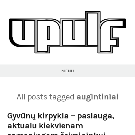
Skip
to
content
VPULF
MENU
All posts tagged
augintiniai
Gyvūnų kirpykla – paslauga,
aktualu kiekvienam