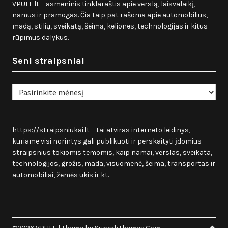
VPULF.lt – asmeninis tinklaraštis apie verslą, laisvalaikį,
namus ir pramogas. Čia taip pat rašoma apie automobilius,
madą, stilių, sveikatą, šeimą, keliones, technologijas ir kitus
rūpimus dalykus.
Seni straipsniai
Seni
straipsniai
https://straipsniukai.lt
– tai atviras interneto leidinys,
kuriame visi norintys gali publikuoti ir perskaityti įdomius
straipsnius tokiomis temomis, kaip namai, verslas, sveikata,
technologijos, grožis, mada, visuomenė, šeima, transportas ir
automobiliai, žemės ūkis ir kt.