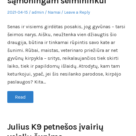
sąmoningam šeimininkui
Posted
Author
Posted
2021-04-15
admin
Namai
Leave a Reply
on
in
Senas ir visiems girdėtas posakis, jog gyvūnas – tarsi
šeimos narys. Aišku, neužtenka vien džiaugtis šio
draugija, būtina ir tinkamai rūpintis savo kate ar
šunimi. Rūbai, maistas, veterinaro priežiūra ar net
gyvūnų kirpykla – sritys, reikalaujančios tiek skirti
laiko, tiek ir papildomų išlaidų. Atrodytų, kam tam
keturkojui, ypač, jei šis nesilanko parodose, kirpėjo
paslaugos? Kita…
Read
Julius K9 petnešos įvairių