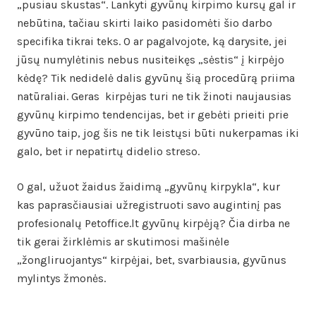
„pusiau skustas“. Lankyti gyvūnų kirpimo kursų gal ir
nebūtina, tačiau skirti laiko pasidomėti šio darbo
specifika tikrai teks. O ar pagalvojote, ką darysite, jei
jūsų numylėtinis nebus nusiteikęs „sėstis“ į kirpėjo
kėdę? Tik nedidelė dalis gyvūnų šią procedūrą priima
natūraliai. Geras kirpėjas turi ne tik žinoti naujausias
gyvūnų kirpimo tendencijas, bet ir gebėti prieiti prie
gyvūno taip, jog šis ne tik leistųsi būti nukerpamas iki
galo, bet ir nepatirtų didelio streso.
O gal, užuot žaidus žaidimą „gyvūnų kirpykla“, kur
kas paprasčiausiai užregistruoti savo augintinį pas
profesionalų Petoffice.lt gyvūnų kirpėją? Čia dirba ne
tik gerai žirklėmis ar skutimosi mašinėle
„žongliruojantys“ kirpėjai, bet, svarbiausia, gyvūnus
mylintys žmonės.