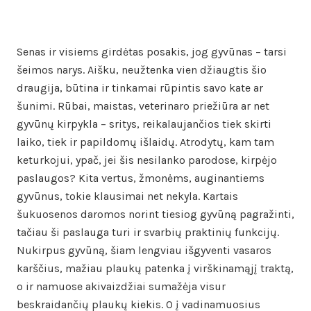
Senas ir visiems girdėtas posakis, jog gyvūnas – tarsi
šeimos narys. Aišku, neužtenka vien džiaugtis šio
draugija, būtina ir tinkamai rūpintis savo kate ar
šunimi. Rūbai, maistas, veterinaro priežiūra ar net
gyvūnų kirpykla – sritys, reikalaujančios tiek skirti
laiko, tiek ir papildomų išlaidų. Atrodytų, kam tam
keturkojui, ypač, jei šis nesilanko parodose, kirpėjo
paslaugos? Kita vertus, žmonėms, auginantiems
gyvūnus, tokie klausimai net nekyla. Kartais
šukuosenos daromos norint tiesiog gyvūną pagražinti,
tačiau ši paslauga turi ir svarbių praktinių funkcijų.
Nukirpus gyvūną, šiam lengviau išgyventi vasaros
karščius, mažiau plaukų patenka į virškinamąjį traktą,
o ir namuose akivaizdžiai sumažėja visur
beskraidančių plaukų kiekis. O į vadinamuosius