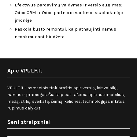
Efektyvus pardavimų valdymas ir verslo augimas:
Odoo CRM ir Odoo partnerio vaidmuo šiuolaikinėje
įmonėje
Paskola būsto remontui: kaip atnaujinti namus
neapkraunant biudžeto
Apie VPULF.lt
VPULF.lt – asmeninis tinklaraštis apie verslą, laisvalaikį,
namus ir pramogas. Čia taip pat rašoma apie automobilius,
madą, stilių, sveikatą, šeimą, keliones, technologijas ir kitus
rūpimus dalykus.
Seni straipsniai