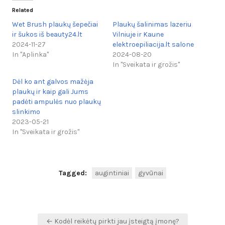
Related
Wet Brush plaukų šepečiai
Plaukų šalinimas lazeriu
ir šukos iš beauty24.lt
Vilniuje ir Kaune
2024-11-27
elektroepiliacija.lt salone
In "Aplinka"
2024-08-20
In "Sveikata ir grožis"
Dėl ko ant galvos mažėja
plaukų ir kaip gali Jums
padėti ampulės nuo plaukų
slinkimo
2023-05-21
In "Sveikata ir grožis"
Tagged:
augintiniai
gyvūnai
Navigacija
← Kodėl reikėtų pirkti jau įsteigtą įmonę?