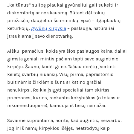
„kaltūnus“ sulipę plaukai gyvūnėliui gali sukelti ir
diskomfortą ar ne skausmą. Būtent dėl tokių
priežasčių daugeliui šeimininkų, ypač – ilgaplaukių
keturkojų,
gyvūnų kirpykla
– paslauga, natūraliai
įtraukiama į savo dienotvarkę.
Aišku, pamačius, kokia yra šios paslaugos kaina, daliai
gimsta geniali mintis pačiam tapti savo augintinio
kirpėju. Šaunu, kodėl gi ne. Tačiau derėtų įvertinti
keletą svarbių niuansų. Visų pirma, paprastomis
buitinėmis žirklėmis šuns ar katino gražiai
nenukirpsi. Reikia įsigyti specialiai tam skirtas
priemones, kurios, renkantis kokybiškas (o tokias ir
rekomenduojame), kainuoja iš tiesų nemažai.
Savaime suprantama, norite, kad augintis, nesvarbu,
jog ir iš namų kirpyklos išėjęs, neatrodytų kaip