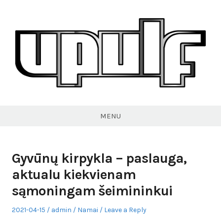
Skip
to
content
VPULF
MENU
Gyvūnų kirpykla – paslauga,
aktualu kiekvienam
sąmoningam šeimininkui
Posted
Author
Posted
2021-04-15
admin
Namai
Leave a Reply
on
in