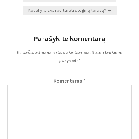
tarp
Kodėl yra svarbu turėti stoginę terasą? →
įrašų
Parašykite komentarą
El. pašto adresas nebus skelbiamas.
Būtini laukeliai
pažymėti
*
Komentaras
*