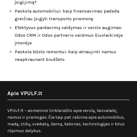
įsigijimą?
Paskola automobiliui: kaip finansavimas padeda
greičiau įsigyti transporto priemonę
Efektyvus pardavimų valdymas ir verslo augimas:
Odoo CRM ir Odoo partnerio vaidmuo šiuolaikinėje
įmonėje
Paskola būsto remontui: kaip atnaujinti namus
neapkraunant biudžeto
Apie VPULF.lt
VPULF.lt – asmeninis tinklaraštis apie verslą, laisvalaikį,
namus ir pramogas. Čia taip pat rašoma apie automobilius,
madą, stilių, sveikatą, šeimą, keliones, technologijas ir kitus
rūpimus dalykus.