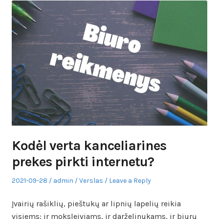
Kodėl verta kanceliarines
prekes pirkti internetu?
Posted
Author
Posted
2021-09-28
admin
Verslas
Leave a Reply
on
in
Įvairių rašiklių, pieštukų ar lipnių lapelių reikia
visiems: ir moksleiviams, ir darželinukams, ir biurų