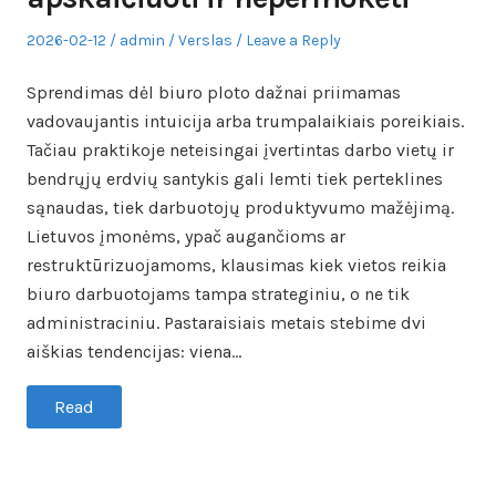
Posted
Author
Posted
2026-02-12
admin
Verslas
Leave a Reply
on
in
Sprendimas dėl biuro ploto dažnai priimamas
vadovaujantis intuicija arba trumpalaikiais poreikiais.
Tačiau praktikoje neteisingai įvertintas darbo vietų ir
bendrųjų erdvių santykis gali lemti tiek perteklines
sąnaudas, tiek darbuotojų produktyvumo mažėjimą.
Lietuvos įmonėms, ypač augančioms ar
restruktūrizuojamoms, klausimas kiek vietos reikia
biuro darbuotojams tampa strateginiu, o ne tik
administraciniu. Pastaraisiais metais stebime dvi
aiškias tendencijas: viena…
Read