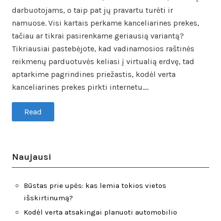
darbuotojams, o taip pat jų pravartu turėti ir
namuose. Visi kartais perkame kanceliarines prekes,
tačiau ar tikrai pasirenkame geriausią variantą?
Tikriausiai pastebėjote, kad vadinamosios raštinės
reikmenų parduotuvės keliasi į virtualią erdvę, tad
aptarkime pagrindines priežastis, kodėl verta
kanceliarines prekes pirkti internetu.…
Read
Naujausi
Būstas prie upės: kas lemia tokios vietos
išskirtinumą?
Kodėl verta atsakingai planuoti automobilio