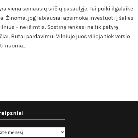
ra viena seniausių sričių pasaulyje. Tai puiki ilgalaikė
ia. Žinoma, jog labiausiai apsimoka investuoti į šalies
ilnius – ne išimtis. Sostinę renkasi ne tik patyrę
čiai. Butai pardavimui Vilniuje juos vilioja tiek verslo
mti nuoma…
raipsniai
i