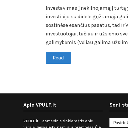
Investavimas į nekilnojamąjį turtą y
investicija su didele grįžtamąja gal
sostinėse esančius pasatus, tad ir V
investuotojai, tačiau ir užsienio sve
galimybėmis (vėliau galima užsii
Read
Apie VPULF.lt
Seni st
Seni
VPULF.lt – asmeninis tinklaraštis apie
straipsnia
verslą, laisvalaikį, namus ir pramogas. Čia