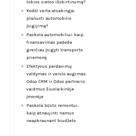
tokios vietos išskirtinumą?
Kodėl verta atsakingai
planuoti automobilio
įsigijimą?
Paskola automobiliui: kaip
finansavimas padeda
greičiau įsigyti transporto
priemonę
Efektyvus pardavimų
valdymas ir verslo augimas:
Odoo CRM ir Odoo partnerio
vaidmuo šiuolaikinėje
įmonėje
Paskola būsto remontui:
kaip atnaujinti namus
neapkraunant biudžeto