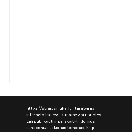
https://straipsniukai.lt
– tai atviras
interneto leidinys, kuriame visi norintys
gali publikuoti ir perskaityti įdomius
straipsnius tokiomis temomis, kaip