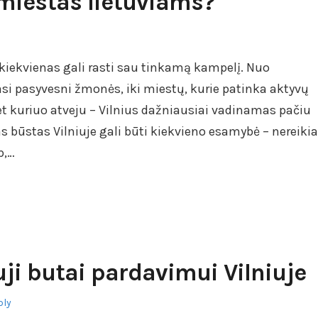
 miestas lietuviams?
je kiekvienas gali rasti sau tinkamą kampelį. Nuo
si pasyvesni žmonės, iki miestų, kurie patinka aktyvų
kuriuo atveju – Vilnius dažniausiai vadinamas pačiu
 būstas Vilniuje gali būti kiekvieno esamybė – nereikia
p,…
uji butai pardavimui Vilniuje
ply