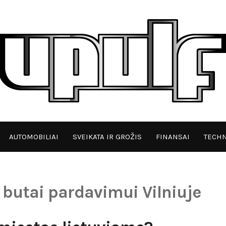
AUTOMOBILIAI
SVEIKATA IR GROŽIS
FINANSAI
TECHN
d
butai pardavimui Vilniuje