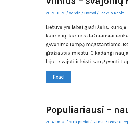
Vilnius – svajonių
Posted
Author
Posted
2020-11-20
admin
Namai
Leave a Reply
on
in
Lietuva yra labai graži šalis, kurio
kaimelių, kuriuos dažniausiai renka
gyvenimo tempą mėgstantiems. Bet 
gražiausiu miestu. O kadangi naujas
bijoti svajoti ir leisti sau gyventi tai
Read
Populiariausi – na
Posted
Author
Posted
2014-06-01
straipsniai
Namai
Leave a Re
on
in