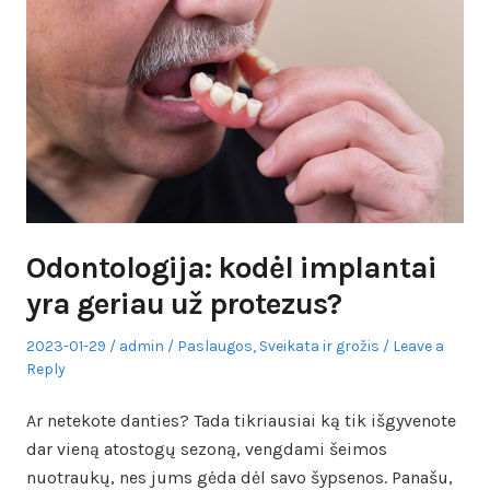
Odontologija: kodėl implantai
yra geriau už protezus?
Posted
Author
Posted
2023-01-29
admin
Paslaugos
,
Sveikata ir grožis
Leave a
on
in
Reply
Ar netekote danties? Tada tikriausiai ką tik išgyvenote
dar vieną atostogų sezoną, vengdami šeimos
nuotraukų, nes jums gėda dėl savo šypsenos. Panašu,