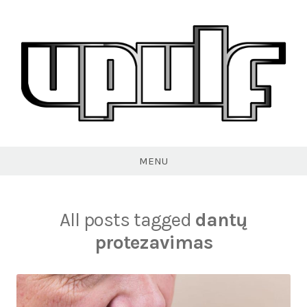
Skip
to
content
VPULF
MENU
All posts tagged
dantų
protezavimas