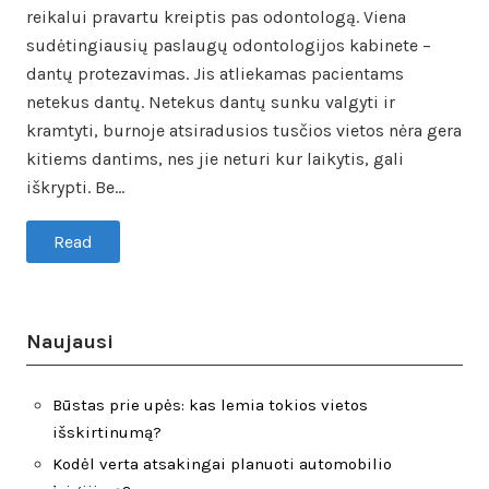
reikalui pravartu kreiptis pas odontologą. Viena
sudėtingiausių paslaugų odontologijos kabinete –
dantų protezavimas. Jis atliekamas pacientams
netekus dantų. Netekus dantų sunku valgyti ir
kramtyti, burnoje atsiradusios tusčios vietos nėra gera
kitiems dantims, nes jie neturi kur laikytis, gali
iškrypti. Be…
Read
Naujausi
Būstas prie upės: kas lemia tokios vietos
išskirtinumą?
Kodėl verta atsakingai planuoti automobilio