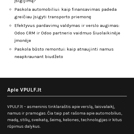
įsigijimą?
Paskola automobiliui: kaip finansavimas padeda
greičiau įsigyti transporto priemonę
Efektyvus pardavimų valdymas ir verslo augimas:
Odoo CRM ir Odoo partnerio vaidmuo šiuolaikinėje
įmonėje
Paskola būsto remontui: kaip atnaujinti namus
neapkraunant biudžeto
Apie VPULF.lt
VPULF.lt – asmeninis tinklaraštis apie verslą, laisvalaikį,
namus ir pramogas. Čia taip pat rašoma apie automobilius,
madą, stilių, sveikatą, šeimą, keliones, technologijas ir kitus
rūpimus dalykus.