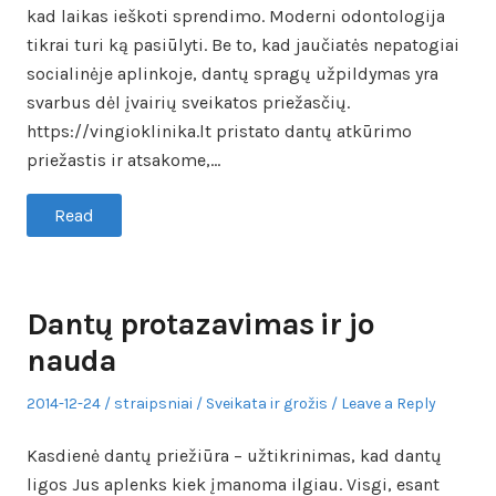
kad laikas ieškoti sprendimo. Moderni odontologija
tikrai turi ką pasiūlyti. Be to, kad jaučiatės nepatogiai
socialinėje aplinkoje, dantų spragų užpildymas yra
svarbus dėl įvairių sveikatos priežasčių.
https://vingioklinika.lt pristato dantų atkūrimo
priežastis ir atsakome,…
Read
Dantų protazavimas ir jo
nauda
Posted
Author
Posted
2014-12-24
straipsniai
Sveikata ir grožis
Leave a Reply
on
in
Kasdienė dantų priežiūra – užtikrinimas, kad dantų
ligos Jus aplenks kiek įmanoma ilgiau. Visgi, esant