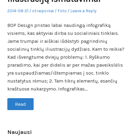
Posted
Author
Posted
2014-08-21
straipsniai
Foto
Leave a Reply
on
in
BOP Design pristao labai naudingą infografiką
visiems, kas aktyviai dirba su socialiniais tinklais.
Jame trumpai ir aiškiai išdėstyti pagrindinių
socialinių tinklų iliustracijų dydžiais. Kam to reikia?
Kad išvengtume dviejų problemų: 1. Ryškumo
praradimo, kai per didelis ar per mažas paveikslėlis
yra suspaudžiamas/ištempiamas į soc. tinklo
nustatytus rėmus; 2. Tam tikrų elementų, esančių
kraštuose nukarpymo. Infografikas…
Read
Naujausi