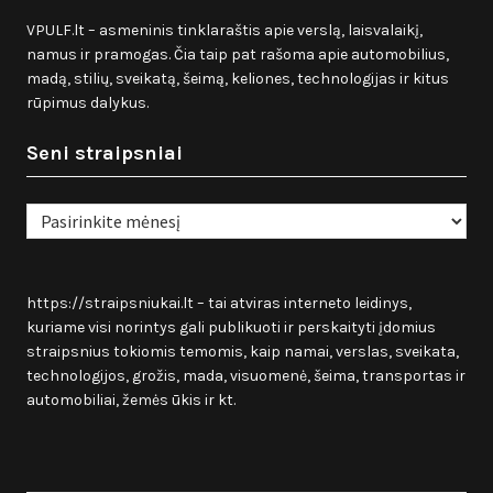
VPULF.lt – asmeninis tinklaraštis apie verslą, laisvalaikį,
namus ir pramogas. Čia taip pat rašoma apie automobilius,
madą, stilių, sveikatą, šeimą, keliones, technologijas ir kitus
rūpimus dalykus.
Seni straipsniai
Seni
straipsniai
https://straipsniukai.lt
– tai atviras interneto leidinys,
kuriame visi norintys gali publikuoti ir perskaityti įdomius
straipsnius tokiomis temomis, kaip namai, verslas, sveikata,
technologijos, grožis, mada, visuomenė, šeima, transportas ir
automobiliai, žemės ūkis ir kt.