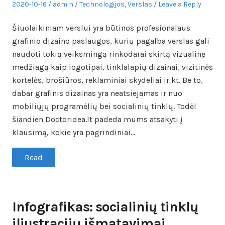
Posted
Author
Posted
2020-10-16
admin
Technologijos
,
Verslas
Leave a Reply
on
in
Šiuolaikiniam verslui yra būtinos profesionalaus
grafinio dizaino paslaugos, kurių pagalba verslas gali
naudoti tokią veiksmingą rinkodarai skirtą vizualinę
medžiagą kaip logotipai, tinklalapių dizainai, vizitinės
kortelės, brošiūros, reklaminiai skydeliai ir kt. Be to,
dabar grafinis dizainas yra neatsiejamas ir nuo
mobiliųjų programėlių bei socialinių tinklų. Todėl
šiandien Doctoridea.lt padeda mums atsakyti į
klausimą, kokie yra pagrindiniai…
Read
Infografikas: socialinių tinklų
iliustracijų išmatavimai