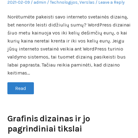
Posted
Author
Posted
2021-02-09
admin
Technologijos
,
Verslas
Leave a Reply
on
in
Norėtumėte pakeisti savo interneto svetainės dizainą,
bet nenorite leisti didžiulių sumų? WordPress dizainai
šiuo metu kainuoja vos iki kelių dešimčių eurų, o kai
kurių kaina neretai krenta ir iki vos kelių eurų. Jeigu
jūsų interneto svetainė veikia ant WordPress turinio
valdymo sistemos, tai tuomet dizainą pasikeisti bus
labai paprasta. Tačiau reikia paminėti, kad dizaino
keitimas…
Read
Grafinis dizainas ir jo
pagrindiniai tikslai