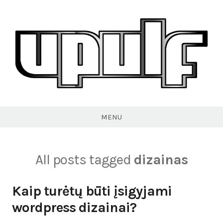
Skip
to
content
VPULF
MENU
All posts tagged
dizainas
Kaip turėtų būti įsigyjami
wordpress dizainai?