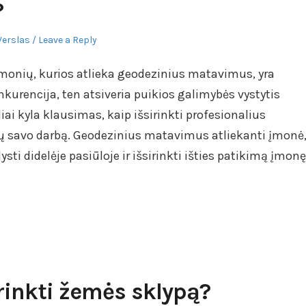
?
Verslas
Leave a Reply
 įmonių, kurios atlieka geodezinius matavimus, yra
nkurencija, ten atsiveria puikios galimybės vystytis
iai kyla klausimas, kaip išsirinkti profesionalius
tų savo darbą. Geodezinius matavimus atliekanti įmonė
ysti didelėje pasiūloje ir išsirinkti išties patikimą įmonę
rinkti žemės sklypą?