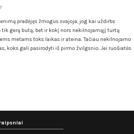
ly
enimą pradėjęs žmogus svajoja, jog kai uždirbs
tik gerą butą, bet ir kokį nors nekilnojamąjį turtą
riems metams toks laikas ir ateina. Tačiau nekilnojamo
s, koks gali pasirodyti iš pirmo žvilgsnio. Jei ruošiatės
raipsniai