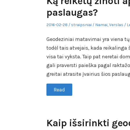
Ką reikėtų žinoti 
paslaugas?
Posted
Author
Posted
2016-02-28
straipsniai
Namai
,
Verslas
L
on
in
Geodeziniai matavimai yra viena tų
todėl tais atvejais, kada reikalinga
visa tai vyksta. Taip pat neretai domi
gali praversti paieška pagal rakta
greitai atrasite įvairius šios paslau
Read
Kaip išsirinkti g