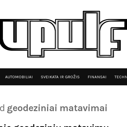
AUTOMOBILIAI
SVEIKATA IR GROŽIS
FINANSAI
TECHN
ed
geodeziniai matavimai