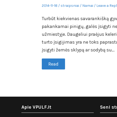
Posted
Author
Posted
2014-11-18
straipsniai
Namai
Leave a Rep
on
in
Turbūt kiekvienas savarankišką gyv
pakankamai pinigų, galės įsigyti ne 
užmiestyje. Daugeliui praėjus kele
turto įsigijimas yra ne toks paprasta
įsigyti žemės sklypą ar sodybą su…
Read
Apie VPULF.lt
Seni st