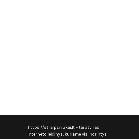
https://straipsniukai.lt
– tai atviras
interneto leidinys, kuriame visi norintys