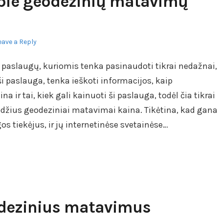
apie geodezinių matavimų
eave a Reply
 paslaugų, kuriomis tenka pasinaudoti tikrai nedažnai,
 ši paslauga, tenka ieškoti informacijos, kaip
na ir tai, kiek gali kainuoti ši paslauga, todėl čia tikrai
žodžius geodeziniai matavimai kaina. Tikėtina, kad gana
gos tiekėjus, ir jų internetinėse svetainėse…
eodezinius matavimus