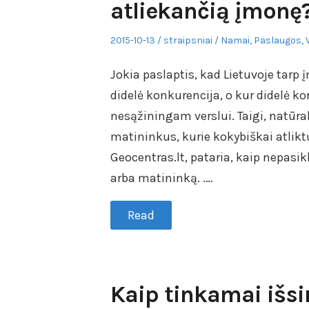
atliekančią įmonę
Posted
Author
Posted
2015-10-13
straipsniai
Namai
,
Paslaugos
,
on
in
Jokia paslaptis, kad Lietuvoje tarp
didelė konkurencija, o kur didelė ko
nesąžiningam verslui. Taigi, natūral
matininkus, kurie kokybiškai atlik
Geocentras.lt, pataria, kaip nepasikl
arba matininką. .…
Read
Kaip tinkamai išsi