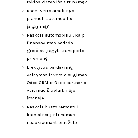
tokios vietos išskirtinumą?
Kodėl verta atsakingai
planuoti automobilio
įsigijimą?
Paskola automobiliui: kaip
finansavimas padeda
greičiau įsigyti transporto
priemonę
Efektyvus pardavimų
valdymas ir verslo augimas:
Odoo CRM ir Odoo partnerio
vaidmuo šiuolaikinėje
įmonėje
Paskola būsto remontui:
kaip atnaujinti namus
neapkraunant biudžeto