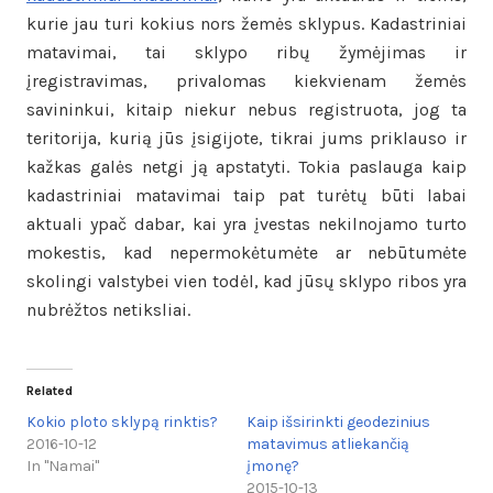
kurie jau turi kokius nors žemės sklypus. Kadastriniai
matavimai, tai sklypo ribų žymėjimas ir
įregistravimas, privalomas kiekvienam žemės
savininkui, kitaip niekur nebus registruota, jog ta
teritorija, kurią jūs įsigijote, tikrai jums priklauso ir
kažkas galės netgi ją apstatyti. Tokia paslauga kaip
kadastriniai matavimai taip pat turėtų būti labai
aktuali ypač dabar, kai yra įvestas nekilnojamo turto
mokestis, kad nepermokėtumėte ar nebūtumėte
skolingi valstybei vien todėl, kad jūsų sklypo ribos yra
nubrėžtos netiksliai.
Related
Kokio ploto sklypą rinktis?
Kaip išsirinkti geodezinius
2016-10-12
matavimus atliekančią
In "Namai"
įmonę?
2015-10-13