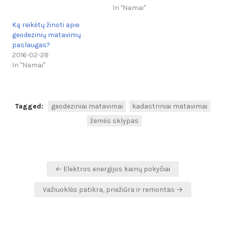
In "Namai"
Ką reikėtų žinoti apie
geodezinių matavimų
paslaugas?
2016-02-28
In "Namai"
Tagged:
geodeziniai matavimai
kadastriniai matavimai
žemės sklypas
Navigacija
← Elektros energijos kainų pokyčiai
tarp
Važiuoklės patikra, priežiūra ir remontas →
įrašų