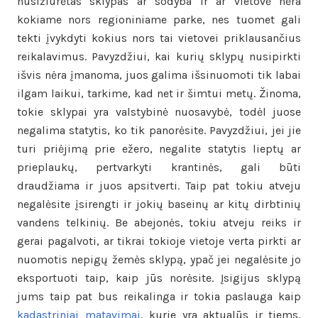
nusižiūrėtas sklypas ar sodyba ir ar vietovė nėra
kokiame nors regioniniame parke, nes tuomet gali
tekti įvykdyti kokius nors tai vietovei priklausančius
reikalavimus. Pavyzdžiui, kai kurių sklypų nusipirkti
išvis nėra įmanoma, juos galima išsinuomoti tik labai
ilgam laikui, tarkime, kad net ir šimtui metų. Žinoma,
tokie sklypai yra valstybinė nuosavybė, todėl juose
negalima statytis, ko tik panorėsite. Pavyzdžiui, jei jie
turi priėjimą prie ežero, negalite statytis lieptų ar
prieplaukų, pertvarkyti krantinės, gali būti
draudžiama ir juos apsitverti. Taip pat tokiu atveju
negalėsite įsirengti ir jokių baseinų ar kitų dirbtinių
vandens telkinių. Be abejonės, tokiu atveju reiks ir
gerai pagalvoti, ar tikrai tokioje vietoje verta pirkti ar
nuomotis nepigų žemės sklypą, ypač jei negalėsite jo
eksportuoti taip, kaip jūs norėsite. Įsigijus sklypą
jums taip pat bus reikalinga ir tokia paslauga kaip
kadastriniai matavimai
, kurie yra aktualūs ir tiems,