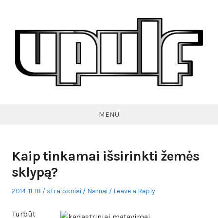
Skip
to
content
VPULF
MENU
Kaip tinkamai išsirinkti žemės
sklypą?
Posted
Author
Posted
2014-11-18
straipsniai
Namai
Leave a Reply
on
in
Turbūt