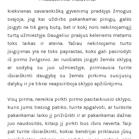
kiekvienas savarankišką gyvenimą pradėjęs žmogus
svajoja, jog kai uždirbs pakankamai pinigų, galės
įsigyti ne tik gerą butą, bet ir kokį nors nekilnojamąjį
turtą užmiestyje. Daugeliui praėjus keleriems metams
toks laikas ir ateina. Tačiau nekilnojamo turto
įsigijimas yra ne toks paprastas, koks gali pasirodyti
iš pirmo žvilgsnio. Jei ruošiatės įsigyti žemės sklypą
ar sodybą su juo užmiestyje, pirmiausia turite
išsiaiškinti daugybę su žemės pirkimu susijusių
dalykų ir jie tikrai neapsiriboja sklypo apžiūrėjimu.
Visų pirma, nereikia pirkti pirmo pasitaikiusio sklypo,
kuris jums tiesiog patiko, turite apgalvoti, ar turėsite
pakankamai laiko jį prižiūrėti ir ar pakankamai dažnai
juo naudositės, kitaip jį pirkti bus išvis neverta. Taip
pat turite išsiaiškinti, kokiai bendrijai priklauso jūsų