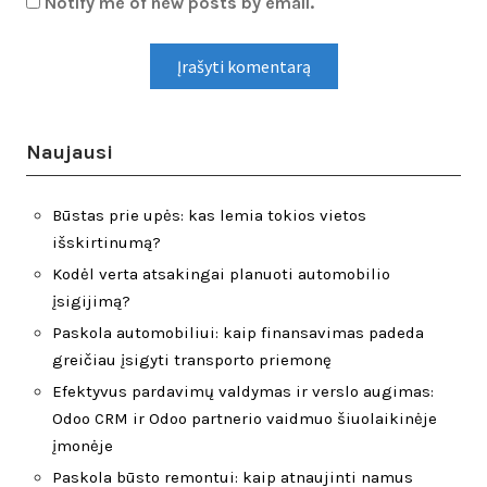
Notify me of new posts by email.
Naujausi
Būstas prie upės: kas lemia tokios vietos
išskirtinumą?
Kodėl verta atsakingai planuoti automobilio
įsigijimą?
Paskola automobiliui: kaip finansavimas padeda
greičiau įsigyti transporto priemonę
Efektyvus pardavimų valdymas ir verslo augimas:
Odoo CRM ir Odoo partnerio vaidmuo šiuolaikinėje
įmonėje
Paskola būsto remontui: kaip atnaujinti namus