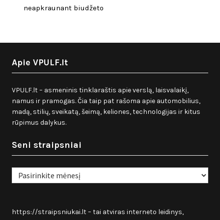
neapkraunant biudžeto
Apie VPULF.lt
VPULF.lt – asmeninis tinklaraštis apie verslą, laisvalaikį,
namus ir pramogas. Čia taip pat rašoma apie automobilius,
madą, stilių, sveikatą, šeimą, keliones, technologijas ir kitus
rūpimus dalykus.
Seni straipsniai
Seni
straipsniai
https://straipsniukai.lt
– tai atviras interneto leidinys,