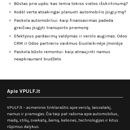
Būstas prie upės: kas lemia tokios vietos išskirtinumą?
Kodėl verta atsakingai planuoti automobilio įsigijimą?
Paskola automobiliui: kaip finansavimas padeda
greičiau įsigyti transporto priemonę
Efektyvus pardavimų valdymas ir verslo augimas: Odoo
CRM ir Odoo partnerio vaidmuo šiuolaikinėje įmonėje
Paskola būsto remontui: kaip atnaujinti namus
neapkraunant biudžeto
Apie VPULF.lt
VPULF.lt – asmeninis tinklaraštis apie verslą, laisvalaikį,
namus ir pramogas. Čia taip pat rašoma apie automobilius,
madą, stilių, sveikatą, šeimą, keliones, technologijas ir kitus
rūpimus dalykus.