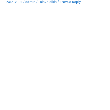
Posted
Author
Posted
2017-12-29
admin
Laisvalaikis
Leave a Reply
on
in