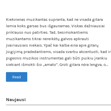
Kiekvienas muzikantas supranta, kad ne visada gitara
lemia koks garsas bus išgaunamas. Viskas dažniausiai
priklauso nuo patirties. Tad, besimokantiems
muzikantams tikrai nereikėtų galvos apkrauti
įvairiausiais niekais. Ypač kai kalba eina apie gitarų
įsigijimą pradedantiems, visada svarbu akcentuoti, kad ir
pigesnis muzikos instrumentas gali būti puikiu įrankiu
siekiant išmokti šio „amato“. Groti gitara nėra lengva, o…
Read
Naujausi