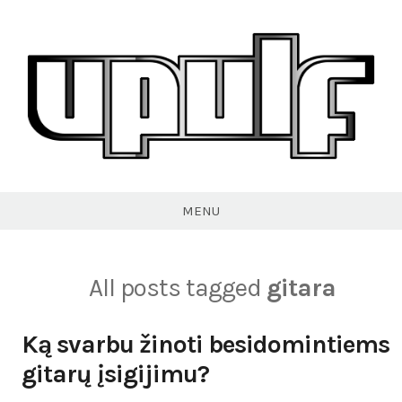
Skip
to
content
VPULF
MENU
All posts tagged
gitara
Ką svarbu žinoti besidomintiems
gitarų įsigijimu?