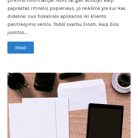
pirkimo informacijai. Nors tai gali atrodyti kaip
paprastas ritinėlis popieriaus, jo reikšmė yra kur kas
didesnė: nuo fiskalinės apskaitos iki kliento
pasitikėjimo verslu. Todėl svarbu žinoti, kaip šios
juostos…
Read