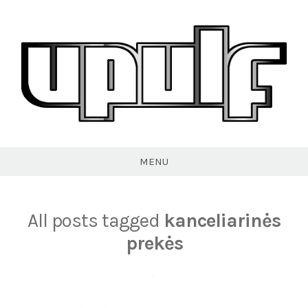
Skip
to
content
VPULF
MENU
All posts tagged
kanceliarinės
prekės