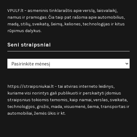
VPULF.lt – asmeninis tinklaraštis apie verslą, laisvalaikį,
namus ir pramogas. Čia taip pat rašoma apie automobilius,
madą, stilių, sveikatą, šeimą, keliones, technologijas ir kitus
rūpimus dalykus.
Seni straipsniai
Seni
straipsniai
https://straipsniukai.lt
– tai atviras interneto leidinys,
kuriame visi norintys gali publikuoti ir perskaityti įdomius
straipsnius tokiomis temomis, kaip namai, verslas, sveikata,
technologijos, grožis, mada, visuomenė, šeima, transportas ir
automobiliai, žemės ūkis ir kt.