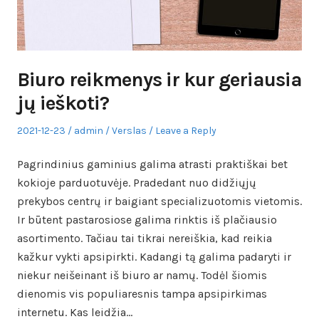
Biuro reikmenys ir kur geriausia
jų ieškoti?
Posted
Author
Posted
2021-12-23
admin
Verslas
Leave a Reply
on
in
Pagrindinius gaminius galima atrasti praktiškai bet
kokioje parduotuvėje. Pradedant nuo didžiųjų
prekybos centrų ir baigiant specializuotomis vietomis.
Ir būtent pastarosiose galima rinktis iš plačiausio
asortimento. Tačiau tai tikrai nereiškia, kad reikia
kažkur vykti apsipirkti. Kadangi tą galima padaryti ir
niekur neišeinant iš biuro ar namų. Todėl šiomis
dienomis vis populiaresnis tampa apsipirkimas
internetu. Kas leidžia…