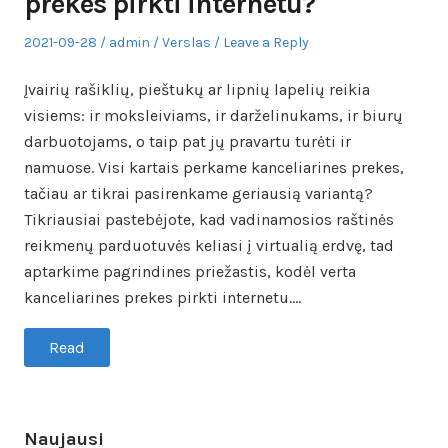
prekes pirkti internetu?
Posted
Author
Posted
2021-09-28
admin
Verslas
Leave a Reply
on
in
Įvairių rašiklių, pieštukų ar lipnių lapelių reikia
visiems: ir moksleiviams, ir darželinukams, ir biurų
darbuotojams, o taip pat jų pravartu turėti ir
namuose. Visi kartais perkame kanceliarines prekes,
tačiau ar tikrai pasirenkame geriausią variantą?
Tikriausiai pastebėjote, kad vadinamosios raštinės
reikmenų parduotuvės keliasi į virtualią erdvę, tad
aptarkime pagrindines priežastis, kodėl verta
kanceliarines prekes pirkti internetu.…
Read
Naujausi