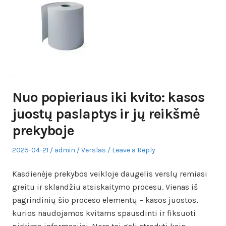
Nuo popieriaus iki kvito: kasos
juostų paslaptys ir jų reikšmė
prekyboje
Posted
Author
Posted
2025-04-21
admin
Verslas
Leave a Reply
on
in
Kasdienėje prekybos veikloje daugelis verslų remiasi
greitu ir sklandžiu atsiskaitymo procesu. Vienas iš
pagrindinių šio proceso elementų – kasos juostos,
kurios naudojamos kvitams spausdinti ir fiksuoti