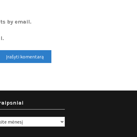
ts by email.
l.
raipsniai
i