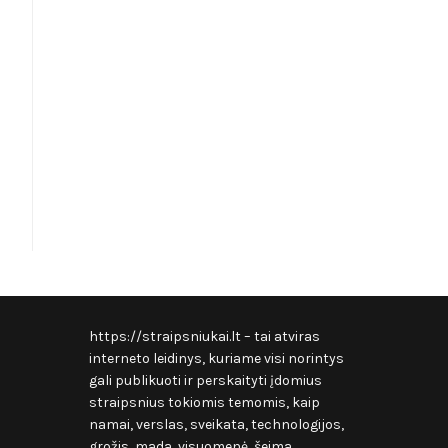
https://straipsniukai.lt
– tai atviras
interneto leidinys, kuriame visi norintys
gali publikuoti ir perskaityti įdomius
straipsnius tokiomis temomis, kaip
namai, verslas, sveikata, technologijos,
grožis, mada, visuomenė, šeima,