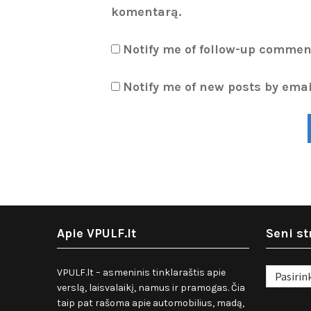
komentarą.
Notify me of follow-up commen
Notify me of new posts by emai
Apie VPULF.lt
Seni st
Seni
VPULF.lt – asmeninis tinklaraštis apie
straipsnia
verslą, laisvalaikį, namus ir pramogas. Čia
taip pat rašoma apie automobilius, madą,