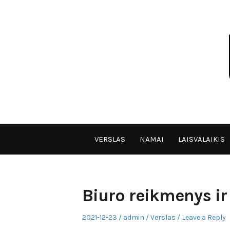
Skip
to
content
VPULF
VERSLAS
NAMAI
LAISVALAIKIS
Biuro reikmenys ir 
Posted
Author
Posted
2021-12-23
admin
Verslas
Leave a Reply
on
in