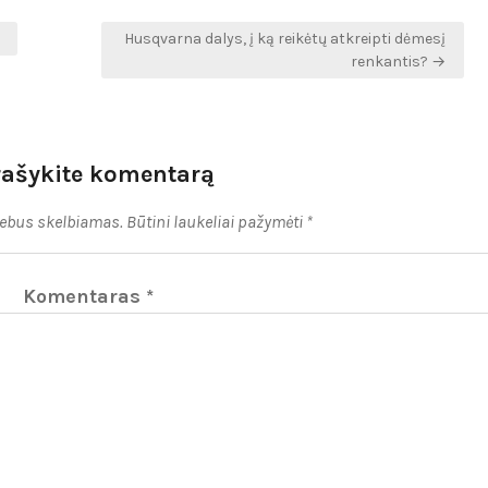
Husqvarna dalys, į ką reikėtų atkreipti dėmesį
renkantis? →
rašykite komentarą
nebus skelbiamas.
Būtini laukeliai pažymėti
*
Komentaras
*