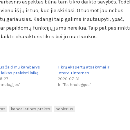
varbesnis aspektas būna tam tikro daikto savybės. Todė
ienu iš jų ir tuo, kuo jie skiriasi. O tuomet jau nebus
tų geriausias. Kadangi taip galima ir sutaupyti, ypač,
r papildomų funkcijų jums nereikia. Taip pat pasirinkt
 daikto charakteristikos bei jo nuotraukos.
lus žaidimų kambarys –
Tikrų ekspertų atsakymai ir
laikas praleisti laiką
interviu internetu
5-27
2020-07-31
hnologijos"
In "Technologijos"
ras
kanceliarinės prekės
popierius