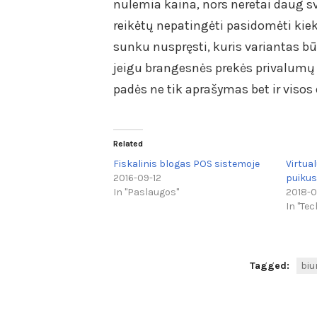
nulemia kaina, nors neretai daug s
reikėtų nepatingėti pasidomėti kiekv
sunku nuspręsti, kuris variantas bū
jeigu brangesnės prekės privalumų a
padės ne tik aprašymas bet ir visos
Related
Fiskalinis blogas POS sistemoje
Virtua
2016-09-12
puikus 
In "Paslaugos"
2018-0
In "Tec
Tagged:
biu