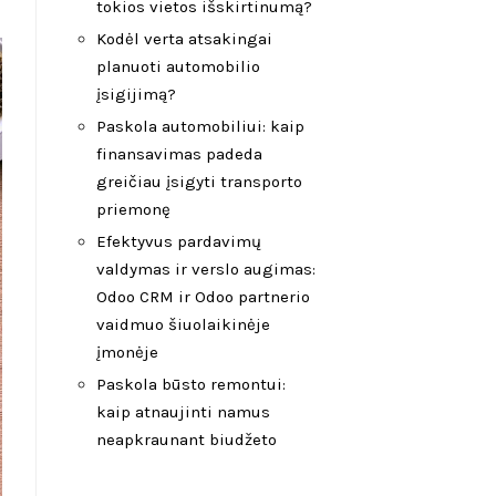
tokios vietos išskirtinumą?
Kodėl verta atsakingai
planuoti automobilio
įsigijimą?
Paskola automobiliui: kaip
finansavimas padeda
greičiau įsigyti transporto
priemonę
Efektyvus pardavimų
valdymas ir verslo augimas:
Odoo CRM ir Odoo partnerio
vaidmuo šiuolaikinėje
įmonėje
Paskola būsto remontui:
kaip atnaujinti namus
neapkraunant biudžeto