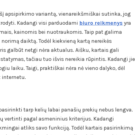
šį apsipirkimo variantą, vienareikšmiškai sutinka, jog
trodyti. Kadangi visi parduodami
biuro reikmenys
yra
šymais, kainomis bei nuotraukomis. Taip pat galima
i norimą daiktą. Todėl kiekvieną kartą nereikės
is galbūt netgi nėra aktualus. Aišku, kartais gali
statymas, tačiau tuo išvis nereikia rūpintis. Kadangi jie
iu laiku. Taigi, praktiškai nėra nė vieno dalyko, dėl
 internetu.
 pasirinkti tarp kelių labai panašių prekių nebus lengva.
ų vertinti pagal asmeninius kriterijus. Kadangi
mingai atliks savo funkciją. Todėl kartais pasirinkimą