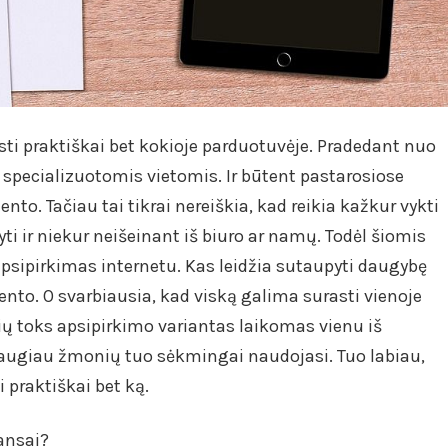
ti praktiškai bet kokioje parduotuvėje. Pradedant nuo
t specializuotomis vietomis. Ir būtent pastarosiose
nto. Tačiau tai tikrai nereiškia, kad reikia kažkur vykti
ti ir niekur neišeinant iš biuro ar namų. Todėl šiomis
psipirkimas internetu. Kas leidžia sutaupyti daugybę
imento. O svarbiausia, kad viską galima surasti vienoje
čių toks apsipirkimo variantas laikomas vienu iš
 daugiau žmonių tuo sėkmingai naudojasi. Tuo labiau,
i praktiškai bet ką.
ansai?