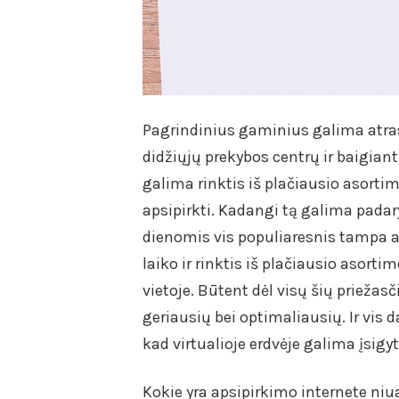
Pagrindinius gaminius galima atras
didžiųjų prekybos centrų ir baigian
galima rinktis iš plačiausio asortime
apsipirkti. Kadangi tą galima padary
dienomis vis populiaresnis tampa a
laiko ir rinktis iš plačiausio asort
vietoje. Būtent dėl visų šių priežas
geriausių bei optimaliausių. Ir vis
kad virtualioje erdvėje galima įsigyt
Kokie yra apsipirkimo internete niu