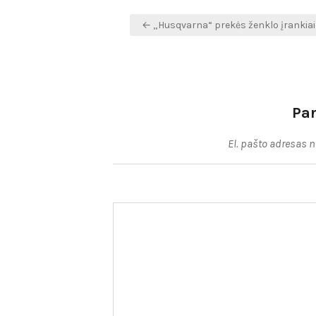
Navigacija
← „Husqvarna“ prekės ženklo įrankiai
tarp
įrašų
Pa
El. pašto adresas 