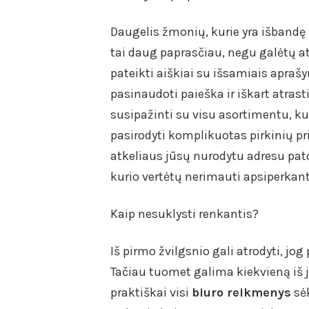
Daugelis žmonių, kurie yra išbandę 
tai daug paprasčiau, negu galėtų a
pateikti aiškiai su išsamiais apra
pasinaudoti paieška ir iškart atrast
susipažinti su visu asortimentu, kur
pasirodyti komplikuotas pirkinių pri
atkeliaus jūsų nurodytu adresu patog
kurio vertėtų nerimauti apsiperkant
Kaip nesuklysti renkantis?
Iš pirmo žvilgsnio gali atrodyti, jog
Tačiau tuomet galima kiekvieną iš j
praktiškai visi
biuro reikmenys
sėk