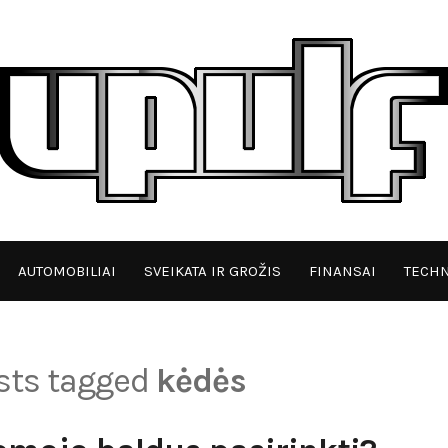
AUTOMOBILIAI
SVEIKATA IR GROŽIS
FINANSAI
TECHN
osts tagged
kėdės