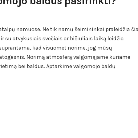
mojo baldus pasirinkti?
atalpų namuose. Ne tik namų šeimininkai praleidžia či
 su atvykusiais svečiais ar bičiuliais laiką leidžia
suprantama, kad visuomet norime, jog mūsų
 patogesnis. Norimą atmosferą valgomąjame kuriame
švietimą bei baldus. Aptarkime valgomojo baldų