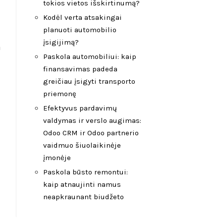
tokios vietos išskirtinumą?
Kodėl verta atsakingai
planuoti automobilio
įsigijimą?
a
Paskola automobiliui: kaip
finansavimas padeda
greičiau įsigyti transporto
priemonę
Efektyvus pardavimų
valdymas ir verslo augimas:
Odoo CRM ir Odoo partnerio
vaidmuo šiuolaikinėje
įmonėje
Paskola būsto remontui:
kaip atnaujinti namus
neapkraunant biudžeto