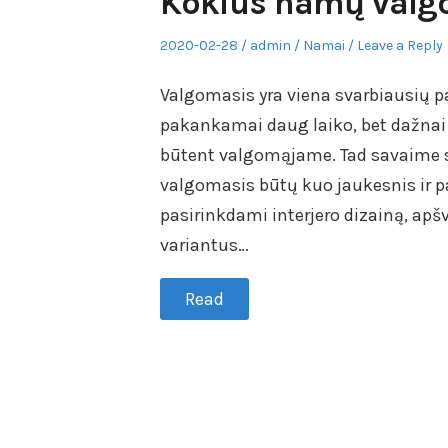
Kokius namų valgo
Posted
Author
Posted
2020-02-28
admin
Namai
Leave a Reply
on
in
Valgomasis yra viena svarbiausių p
pakankamai daug laiko, bet dažnai ir
būtent valgomąjame. Tad savaime 
valgomasis būtų kuo jaukesnis ir
pasirinkdami interjero dizainą, ap
variantus…
Read