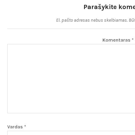
Parašykite kom
El. pašto adresas nebus skelbiamas.
Būt
Komentaras
*
Vardas
*