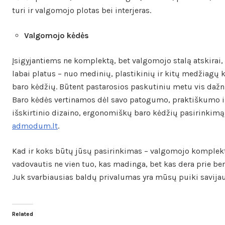
turi ir valgomojo plotas bei interjeras.
Valgomojo kėdės
Įsigyjantiems ne komplektą, bet valgomojo stalą atskirai, 
labai platus – nuo medinių, plastikinių ir kitų medžiagų 
baro kėdžių. Būtent pastarosios paskutiniu metu vis d
Baro kėdės vertinamos dėl savo patogumo, praktiškumo ir 
išskirtinio dizaino, ergonomiškų baro kėdžių pasirinkimą r
admodum.lt
.
Kad ir koks būtų jūsų pasirinkimas – valgomojo komplektas
vadovautis ne vien tuo, kas madinga, bet kas dera prie be
Juk svarbiausias baldų privalumas yra mūsų puiki savijau
Related