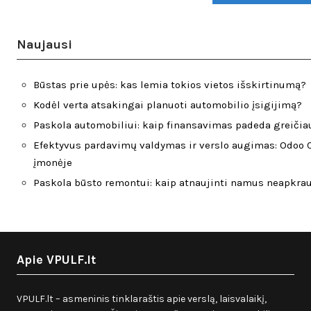
Naujausi
Būstas prie upės: kas lemia tokios vietos išskirtinumą?
Kodėl verta atsakingai planuoti automobilio įsigijimą?
Paskola automobiliui: kaip finansavimas padeda greičiau
Efektyvus pardavimų valdymas ir verslo augimas: Odoo C
įmonėje
Paskola būsto remontui: kaip atnaujinti namus neapkra
Apie VPULF.lt
VPULF.lt – asmeninis tinklaraštis apie verslą, laisvalaikį,