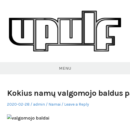
Skip
to
content
VPULF
MENU
Kokius namų valgomojo baldus pa
Posted
Author
Posted
2020-02-28
admin
Namai
Leave a Reply
on
in