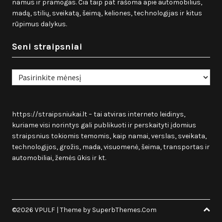
namus ir pramogas. Čia taip pat rašoma apie automobilius,
madą, stilių, sveikatą, šeimą, keliones, technologijas ir kitus
rūpimus dalykus.
Seni straipsniai
Seni
straipsniai
https://straipsniukai.lt
– tai atviras interneto leidinys,
kuriame visi norintys gali publikuoti ir perskaityti įdomius
straipsnius tokiomis temomis, kaip namai, verslas, sveikata,
technologijos, grožis, mada, visuomenė, šeima, transportas ir
automobiliai, žemės ūkis ir kt.
©2026 VPULF
| Theme by
SuperbThemes.Com