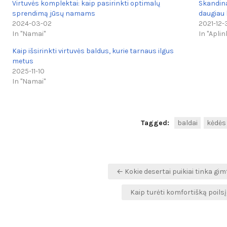
Virtuvės komplektai: kaip pasirinkti optimalų
Skandina
sprendimą jūsų namams
daugiau 
2024-03-02
2021-12-
In "Namai"
In "Aplin
Kaip išsirinkti virtuvės baldus, kurie tarnaus ilgus
metus
2025-11-10
In "Namai"
Tagged:
baldai
kėdės
Navigacija
← Kokie desertai puikiai tinka gim
tarp
Kaip turėti komfortišką poils
įrašų