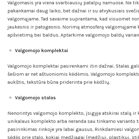
Valgomasis yra viena svarbiausių patalpų namuose. Ne tik
pakankamai daug laiko, bet dažnai ir su atvykusiais svečiai
valgomąjame. Tad savaime suprantama, kad visuomet no
jaukesnis ir patogesnis. Norimą atmosferą valgomąjame k
apšvietimą bei baldus. Aptarkime valgomojo baldų variant
Valgomojo komplektai
Valgomojo komplektai pasirenkami itin dažnai. Stalas ga
šešiom ar net aštuoniomis kėdėmis. Valgomojo komplektai
aukštis, tekstūra būna priderinta prie kėdžių.
Valgomojo stalas
Nenorintys valgomojo komplekto, įsigyja atskirai stalą ir k
unikalaus komplekto arba neranda sau tinkamo varianto 
pasirinkimas rinkoje yra labai gausus. Rinkdamiesi valgomo
sėdės prie stalo, kokiai medžiagai (medžiui, plastikui, st