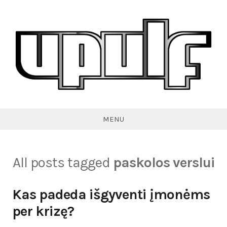
Skip
to
content
VPULF
MENU
All posts tagged
paskolos verslui
Kas padeda išgyventi įmonėms
per krizę?