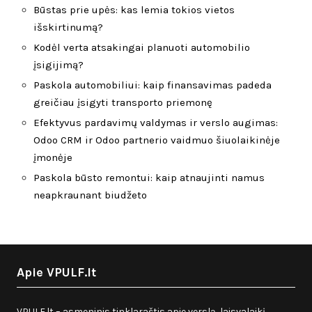
Būstas prie upės: kas lemia tokios vietos
išskirtinumą?
Kodėl verta atsakingai planuoti automobilio
įsigijimą?
Paskola automobiliui: kaip finansavimas padeda
greičiau įsigyti transporto priemonę
Efektyvus pardavimų valdymas ir verslo augimas:
Odoo CRM ir Odoo partnerio vaidmuo šiuolaikinėje
įmonėje
Paskola būsto remontui: kaip atnaujinti namus
neapkraunant biudžeto
Apie VPULF.lt
VPULF.lt – asmeninis tinklaraštis apie verslą, laisvalaikį,