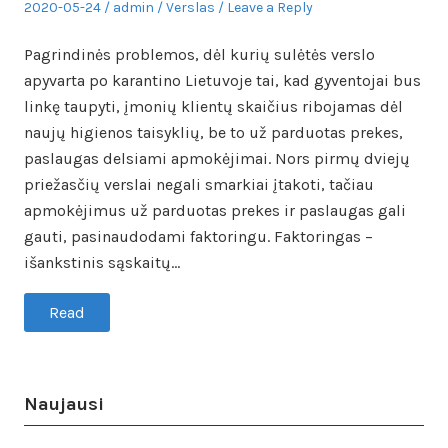
Posted
Author
Posted
2020-05-24
admin
Verslas
Leave a Reply
on
in
Pagrindinės problemos, dėl kurių sulėtės verslo
apyvarta po karantino Lietuvoje tai, kad gyventojai bus
linkę taupyti, įmonių klientų skaičius ribojamas dėl
naujų higienos taisyklių, be to už parduotas prekes,
paslaugas delsiami apmokėjimai. Nors pirmų dviejų
priežasčių verslai negali smarkiai įtakoti, tačiau
apmokėjimus už parduotas prekes ir paslaugas gali
gauti, pasinaudodami faktoringu. Faktoringas –
išankstinis sąskaitų…
Read
Naujausi