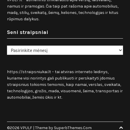
namus ir pramogas. Čia taip pat rašoma apie automobilius,
madą, stilių, sveikatą, šeimą, keliones, technologijas ir kitus
rūpimus dalykus.
Seni straipsniai
Seni
straipsniai
https://straipsniukai.lt
– tai atviras interneto leidinys,
kuriame visi norintys gali publikuoti ir perskaityti įdomius
straipsnius tokiomis temomis, kaip namai, verslas, sveikata,
technologijos, grožis, mada, visuomenė, šeima, transportas ir
automobiliai, žemės ūkis ir kt.
©2026 VPULF
| Theme by
SuperbThemes.Com