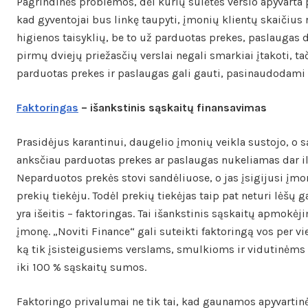
Pagrindinės problemos, dėl kurių sulėtės verslo apyvarta p
kad gyventojai bus linkę taupyti, įmonių klientų skaičius
higienos taisyklių, be to už parduotas prekes, paslaugas
pirmų dviejų priežasčių verslai negali smarkiai įtakoti, 
parduotas prekes ir paslaugas gali gauti, pasinaudodami 
Faktoringas
– išankstinis sąskaitų finansavimas
Prasidėjus karantinui, daugelio įmonių veikla sustojo, o
anksčiau parduotas prekes ar paslaugas nukeliamas dar il
Neparduotos prekės stovi sandėliuose, o jas įsigijusi įmon
prekių tiekėju. Todėl prekių tiekėjas taip pat neturi lėšų 
yra išeitis – faktoringas. Tai išankstinis sąskaitų apmokė
įmonę. „Noviti Finance“ gali suteikti faktoringą vos per v
ką tik įsisteigusiems verslams, smulkioms ir vidutinėm
iki 100 % sąskaitų sumos.
Faktoringo privalumai ne tik tai, kad gaunamos apyvartinė