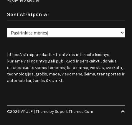
rūpimus dalykus.
Seni straipsniai
Seni
straipsniai
https://straipsniukai.lt
– tai atviras interneto leidinys,
kuriame visi norintys gali publikuoti ir perskaityti įdomius
straipsnius tokiomis temomis, kaip namai, verslas, sveikata,
technologijos, grožis, mada, visuomenė, šeima, transportas ir
automobiliai, žemės ūkis ir kt.
©2026 VPULF
| Theme by
SuperbThemes.Com