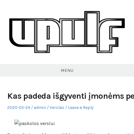
Skip
to
content
VPULF
MENU
Kas padeda išgyventi įmonėms pe
Posted
Author
Posted
2020-05-24
admin
Verslas
Leave a Reply
on
in