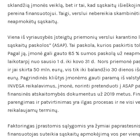
sklandžią įmonės veiklą, bet ir tai, kad sąskaitų išieškoji
pereina finansuotojui. Taigi, verslui nebereikia skambinėti,
neapmokėtų sąskaitų.
Viena iš vyriausybės įsteigtų priemonių verslui karantino
sąskaitų paskolos“ (ASAP). Tai paskola, kurios paskirtis to
Pagal ją, įmonė gali gauto 85 % sumos paskolą už neapmo
laikotarpį nuo sausio 1 d. iki kovo 31 d. Nors priemonė pa
ir jai skirta 50 mln. eurų, vis tik iki balandžio 30 dienos 
eurų. Pagrindinės kliūtys įmonėms gauti paramą iš valstyb
INVEGA reikalavimus, įmonė, norinti pretenduoti į ASAP pa
finansinės atskaitomybės dokumentus už 2019 metus. Fi
parengimas ir patvirtinimas yra ilgas procesas ir ne visi ve
reikalaujamų terminų.
Faktoringas įprastomis sąlygomis yra žymiai paprastesnis
finansuotojas suteikia sąskaitų apmokėjimą vos per vien