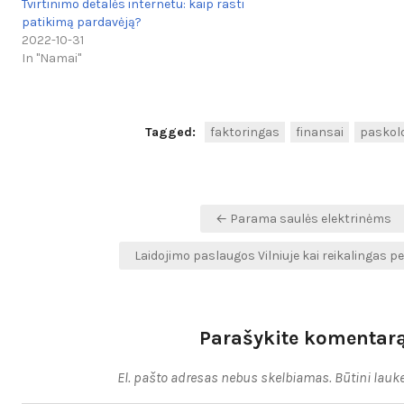
Tvirtinimo detalės internetu: kaip rasti
patikimą pardavėją?
2022-10-31
In "Namai"
Tagged:
faktoringas
finansai
paskolo
Navigacija
← Parama saulės elektrinėms
tarp
Laidojimo paslaugos Vilniuje kai reikalingas 
įrašų
Parašykite komentar
El. pašto adresas nebus skelbiamas.
Būtini lauk