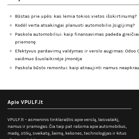
Būstas prie upės: kas lemia tokios vietos išskirtinumą?
Kodėl verta atsakingai planuoti automobilio įsigijimą?
Paskola automobiliui: kaip finansavimas padeda greičiau
priemonę
Efektyvus pardavimų valdymas ir verslo augimas: Odoo C
vaidmuo šiuolaikinėje įmonėje
Paskola būsto remontui: kaip atnaujinti namus neapkra
Apie VPULF.lt
VPULF.lt – asmeninis tinklaraštis apie verslą, laisvalaikį,
namus ir pramogas. Čia taip pat rašoma apie automobilius,
madą, stilių, sveikatą, šeimą, keliones, technologijas ir kitus