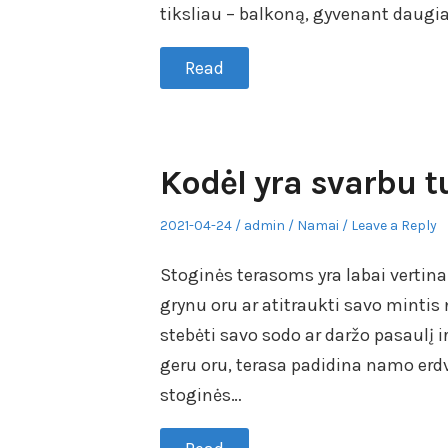
tiksliau – balkoną, gyvenant daugia
Read
Kodėl yra svarbu t
Posted
Author
Posted
2021-04-24
admin
Namai
Leave a Reply
on
in
Stoginės terasoms yra labai verti
grynu oru ar atitraukti savo mintis
stebėti savo sodo ar daržo pasaulį i
geru oru, terasa padidina namo erd
stoginės…