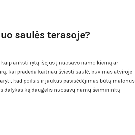
uo saulės terasoje?
 kaip anksti rytą išėjus į nuosavo namo kiemą ar
arą, kai pradeda kaitriau šviesti saulė, buvimas atviroje
daryti, kad poilsis ir jaukus pasisėdėjimas būtų malonus
mas dalykas ką daugelis nuosavų namų šeimininkų