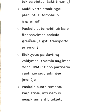
tokios vietos išskirtinumą?
Kodėl verta atsakingai
planuoti automobilio
įsigijimą?
Paskola automobiliui: kaip
finansavimas padeda
greičiau įsigyti transporto
priemonę
Efektyvus pardavimų
valdymas ir verslo augimas:
Odoo CRM ir Odoo partnerio
vaidmuo šiuolaikinėje
įmonėje
Paskola būsto remontui:
kaip atnaujinti namus
neapkraunant biudžeto