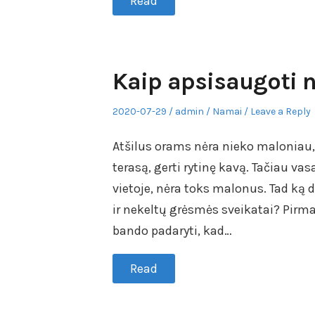
Read
Kaip apsisaugoti n
Posted
Author
Posted
2020-07-29
admin
Namai
Leave a Reply
on
in
Atšilus orams nėra nieko maloniau,
terasą, gerti rytinę kavą. Tačiau vas
vietoje, nėra toks malonus. Tad ką 
ir nekeltų grėsmės sveikatai? Pir
bando padaryti, kad…
Read