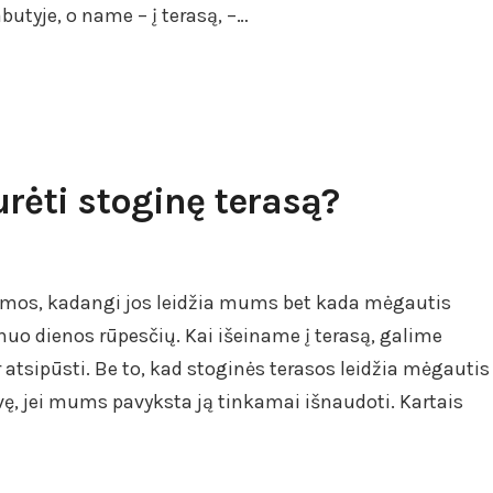
butyje, o name – į terasą, –…
urėti stoginę terasą?
namos, kadangi jos leidžia mums bet kada mėgautis
 nuo dienos rūpesčių. Kai išeiname į terasą, galime
r atsipūsti. Be to, kad stoginės terasos leidžia mėgautis
vę, jei mums pavyksta ją tinkamai išnaudoti. Kartais