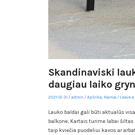
Skandinaviski lauk
daugiau laiko gry
Posted
Author
Posted
2021-12-31
admin
Aplinka
,
Namai
Leave a
on
in
Lauko baldai gali būti aktualūs visa
balkone. Kartais turime labai šiltas
taip kviečia puodeliui kavos ar arbat