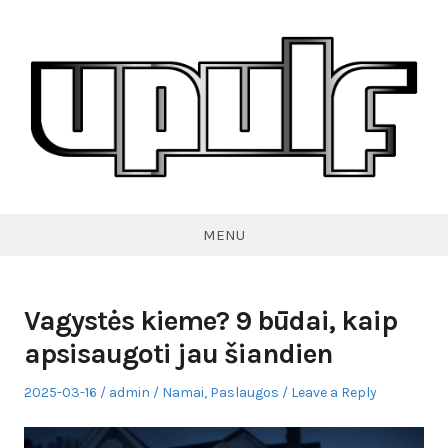
Skip
to
content
VPULF
MENU
Vagystės kieme? 9 būdai, kaip
apsisaugoti jau šiandien
Posted
Author
Posted
2025-03-16
admin
Namai
,
Paslaugos
Leave a Reply
on
in