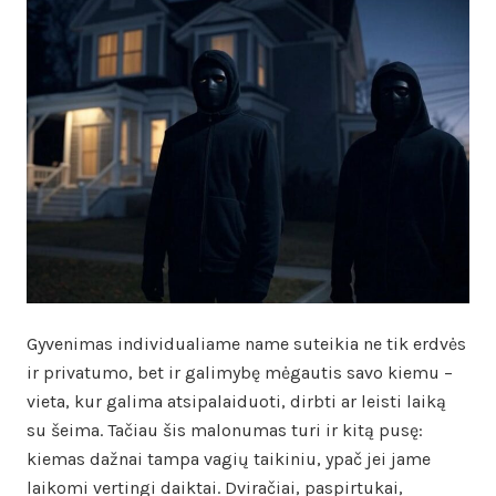
Gyvenimas individualiame name suteikia ne tik erdvės
ir privatumo, bet ir galimybę mėgautis savo kiemu –
vieta, kur galima atsipalaiduoti, dirbti ar leisti laiką
su šeima. Tačiau šis malonumas turi ir kitą pusę:
kiemas dažnai tampa vagių taikiniu, ypač jei jame
laikomi vertingi daiktai. Dviračiai, paspirtukai,