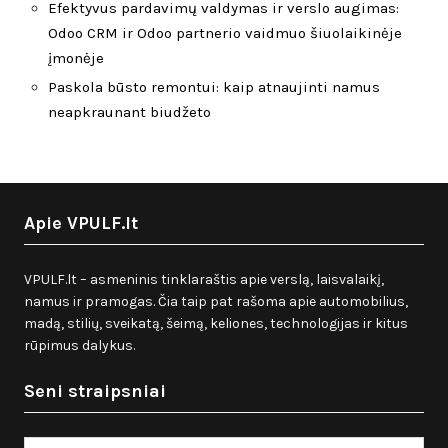
Efektyvus pardavimų valdymas ir verslo augimas:
Odoo CRM ir Odoo partnerio vaidmuo šiuolaikinėje
įmonėje
Paskola būsto remontui: kaip atnaujinti namus
neapkraunant biudžeto
Apie VPULF.lt
VPULF.lt – asmeninis tinklaraštis apie verslą, laisvalaikį,
namus ir pramogas. Čia taip pat rašoma apie automobilius,
madą, stilių, sveikatą, šeimą, keliones, technologijas ir kitus
rūpimus dalykus.
Seni straipsniai
Seni