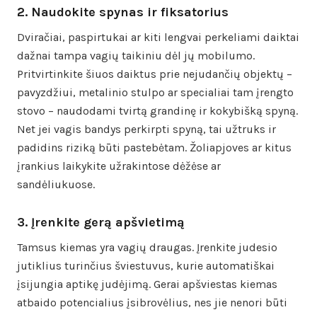
2. Naudokite spynas ir fiksatorius
Dviračiai, paspirtukai ar kiti lengvai perkeliami daiktai
dažnai tampa vagių taikiniu dėl jų mobilumo.
Pritvirtinkite šiuos daiktus prie nejudančių objektų –
pavyzdžiui, metalinio stulpo ar specialiai tam įrengto
stovo – naudodami tvirtą grandinę ir kokybišką spyną.
Net jei vagis bandys perkirpti spyną, tai užtruks ir
padidins riziką būti pastebėtam. Žoliapjoves ar kitus
įrankius laikykite užrakintose dėžėse ar
sandėliukuose.
3. Įrenkite gerą apšvietimą
Tamsus kiemas yra vagių draugas. Įrenkite judesio
jutiklius turinčius šviestuvus, kurie automatiškai
įsijungia aptikę judėjimą. Gerai apšviestas kiemas
atbaido potencialius įsibrovėlius, nes jie nenori būti