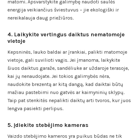
matomi. Apsvarstykite galimybę naudoti saulės
energija veikiančius šviestuvus – jie ekologiški ir
nereikalauja daug priežiūros.
4. Laikykite vertingus daiktus nematomoje
vietoje
Kepsninės, lauko baldai ar įrankiai, palikti matomoje
vietoje, gali suvilioti vagis. Jei įmanoma, laikykite
šiuos daiktus garaže, sandėliuke ar uždaroje terasoje,
kai jų nenaudojate. Jei tokios galimybės nėra,
naudokite brezentą ar kitą dangą, kad daiktai būtų
mažiau pastebimi nuo gatvės ar kaimyninių sklypų.
Taip pat stenkitės nepalikti daiktų arti tvoros, kur juos
lengva pasiekti perlipus.
5. Įdiekite stebėjimo kameras
Vaizdo stebėjimo kameros yra puikus būdas ne tik