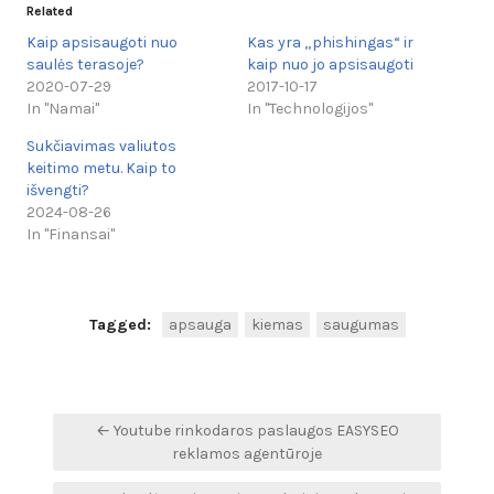
Related
Kaip apsisaugoti nuo
Kas yra „phishingas“ ir
saulės terasoje?
kaip nuo jo apsisaugoti
2020-07-29
2017-10-17
In "Namai"
In "Technologijos"
Sukčiavimas valiutos
keitimo metu. Kaip to
išvengti?
2024-08-26
In "Finansai"
Tagged:
apsauga
kiemas
saugumas
Navigacija
← Youtube rinkodaros paslaugos EASYSEO
tarp
reklamos agentūroje
įrašų