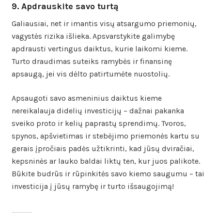
9. Apdrauskite savo turtą
Galiausiai, net ir imantis visų atsargumo priemonių,
vagystės rizika išlieka. Apsvarstykite galimybę
apdrausti vertingus daiktus, kurie laikomi kieme.
Turto draudimas suteiks ramybės ir finansinę
apsaugą, jei vis dėlto patirtumėte nuostolių.
Apsaugoti savo asmeninius daiktus kieme
nereikalauja didelių investicijų – dažnai pakanka
sveiko proto ir kelių paprastų sprendimų. Tvoros,
spynos, apšvietimas ir stebėjimo priemonės kartu su
gerais įpročiais padės užtikrinti, kad jūsų dviračiai,
kepsninės ar lauko baldai liktų ten, kur juos palikote.
Būkite budrūs ir rūpinkitės savo kiemo saugumu – tai
investicija į jūsų ramybę ir turto išsaugojimą!