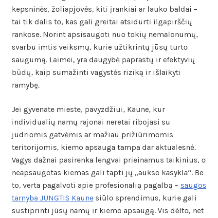
kepsninės, žoliapjovės, kiti įrankiai ar lauko baldai –
tai tik dalis to, kas gali greitai atsidurti ilgapirščių
rankose. Norint apsisaugoti nuo tokių nemalonumų,
svarbu imtis veiksmų, kurie užtikrintų jūsų turto
saugumą. Laimei, yra daugybė paprastų ir efektyvių
būdų, kaip sumažinti vagystės riziką ir išlaikyti
ramybę.
Jei gyvenate mieste, pavyzdžiui, Kaune, kur
individualių namų rajonai neretai ribojasi su
judriomis gatvėmis ar mažiau prižiūrimomis
teritorijomis, kiemo apsauga tampa dar aktualesnė.
Vagys dažnai pasirenka lengvai prieinamus taikinius, o
neapsaugotas kiemas gali tapti jų „aukso kasykla“. Be
to, verta pagalvoti apie profesionalią pagalbą –
saugos
tarnyba JUNGTIS Kaune
siūlo sprendimus, kurie gali
sustiprinti jūsų namų ir kiemo apsaugą. Vis dėlto, net