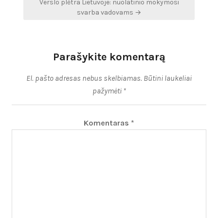
Verslo plėtra Lietuvoje: nuolatinio mokymosi
svarba vadovams →
Parašykite komentarą
El. pašto adresas nebus skelbiamas.
Būtini laukeliai
pažymėti
*
Komentaras
*