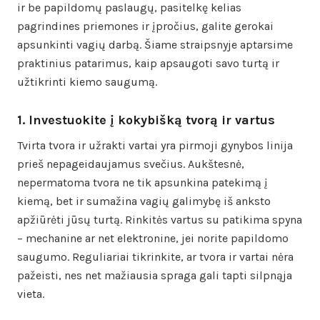
ir be papildomų paslaugų, pasitelkę kelias
pagrindines priemones ir įpročius, galite gerokai
apsunkinti vagių darbą. Šiame straipsnyje aptarsime
praktinius patarimus, kaip apsaugoti savo turtą ir
užtikrinti kiemo saugumą.
1. Investuokite į kokybišką tvorą ir vartus
Tvirta tvora ir užrakti vartai yra pirmoji gynybos linija
prieš nepageidaujamus svečius. Aukštesnė,
nepermatoma tvora ne tik apsunkina patekimą į
kiemą, bet ir sumažina vagių galimybę iš anksto
apžiūrėti jūsų turtą. Rinkitės vartus su patikima spyna
– mechanine ar net elektronine, jei norite papildomo
saugumo. Reguliariai tikrinkite, ar tvora ir vartai nėra
pažeisti, nes net mažiausia spraga gali tapti silpnąja
vieta.