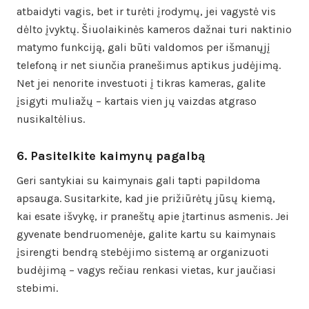
atbaidyti vagis, bet ir turėti įrodymų, jei vagystė vis
dėlto įvyktų. Šiuolaikinės kameros dažnai turi naktinio
matymo funkciją, gali būti valdomos per išmanųjį
telefoną ir net siunčia pranešimus aptikus judėjimą.
Net jei nenorite investuoti į tikras kameras, galite
įsigyti muliažų – kartais vien jų vaizdas atgraso
nusikaltėlius.
6. Pasitelkite kaimynų pagalbą
Geri santykiai su kaimynais gali tapti papildoma
apsauga. Susitarkite, kad jie prižiūrėtų jūsų kiemą,
kai esate išvykę, ir praneštų apie įtartinus asmenis. Jei
gyvenate bendruomenėje, galite kartu su kaimynais
įsirengti bendrą stebėjimo sistemą ar organizuoti
budėjimą – vagys rečiau renkasi vietas, kur jaučiasi
stebimi.