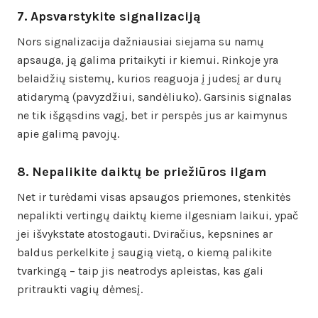
7. Apsvarstykite signalizaciją
Nors signalizacija dažniausiai siejama su namų
apsauga, ją galima pritaikyti ir kiemui. Rinkoje yra
belaidžių sistemų, kurios reaguoja į judesį ar durų
atidarymą (pavyzdžiui, sandėliuko). Garsinis signalas
ne tik išgąsdins vagį, bet ir perspės jus ar kaimynus
apie galimą pavojų.
8. Nepalikite daiktų be priežiūros ilgam
Net ir turėdami visas apsaugos priemones, stenkitės
nepalikti vertingų daiktų kieme ilgesniam laikui, ypač
jei išvykstate atostogauti. Dviračius, kepsnines ar
baldus perkelkite į saugią vietą, o kiemą palikite
tvarkingą – taip jis neatrodys apleistas, kas gali
pritraukti vagių dėmesį.