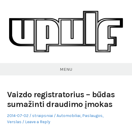
Skip
to
content
VPULF
MENU
Vaizdo registratorius – būdas
sumažinti draudimo įmokas
Posted
Author
Posted
2014-07-02
straipsniai
Automobiliai
,
Paslaugos
,
on
in
Verslas
Leave a Reply