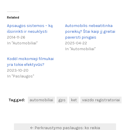
Related
Apsaugos sistemos – ką
Automobilis nebeatitinka
išsirinkti ir nesuklysti
poreikių? Štai kaip jį greitai
2014-11-26
paversti pinigais
In "Automobiliai"
2025-04-22
In "Automobiliai"
Kodėl mokomieji filmukai
yra tokie efektyvūs?
2023-10-20
In "Paslaugos"
Tagged:
automobiliai
gps
ket
vaizdo registratoriai
Navigacija
← Perkraustymo paslaugos: ko reikia