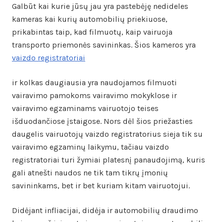
Galbūt kai kurie jūsų jau yra pastebėję nedideles
kameras kai kurių automobilių priekiuose,
prikabintas taip, kad filmuotų, kaip vairuoja
transporto priemonės savininkas. Šios kameros yra
vaizdo registratoriai
ir kolkas daugiausia yra naudojamos filmuoti
vairavimo pamokoms vairavimo mokyklose ir
vairavimo egzaminams vairuotojo teises
išduodančiose įstaigose. Nors dėl šios priežasties
daugelis vairuotojų vaizdo registratorius sieja tik su
vairavimo egzaminų laikymu, tačiau vaizdo
registratoriai turi žymiai platesnį panaudojimą, kuris
gali atnešti naudos ne tik tam tikrų įmonių
savininkams, bet ir bet kuriam kitam vairuotojui.
Didėjant infliacijai, didėja ir automobilių draudimo