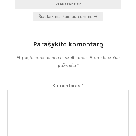
tarp
kraustantis?
įrašų
Šiuolaikiniai žaislai… šunims →
Parašykite komentarą
El. pašto adresas nebus skelbiamas.
Būtini laukeliai
pažymėti
*
Komentaras
*