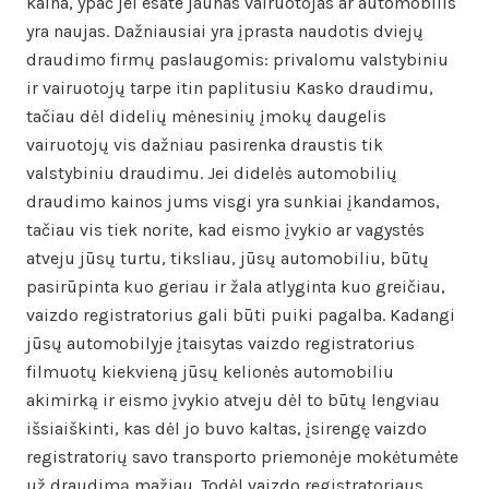
kaina, ypač jei esate jaunas vairuotojas ar automobilis
yra naujas. Dažniausiai yra įprasta naudotis dviejų
draudimo firmų paslaugomis: privalomu valstybiniu
ir vairuotojų tarpe itin paplitusiu Kasko draudimu,
tačiau dėl didelių mėnesinių įmokų daugelis
vairuotojų vis dažniau pasirenka draustis tik
valstybiniu draudimu. Jei didelės automobilių
draudimo kainos jums visgi yra sunkiai įkandamos,
tačiau vis tiek norite, kad eismo įvykio ar vagystės
atveju jūsų turtu, tiksliau, jūsų automobiliu, būtų
pasirūpinta kuo geriau ir žala atlyginta kuo greičiau,
vaizdo registratorius gali būti puiki pagalba. Kadangi
jūsų automobilyje įtaisytas vaizdo registratorius
filmuotų kiekvieną jūsų kelionės automobiliu
akimirką ir eismo įvykio atveju dėl to būtų lengviau
išsiaiškinti, kas dėl jo buvo kaltas, įsirengę vaizdo
registratorių savo transporto priemonėje mokėtumėte
už draudimą mažiau. Todėl vaizdo registratoriaus