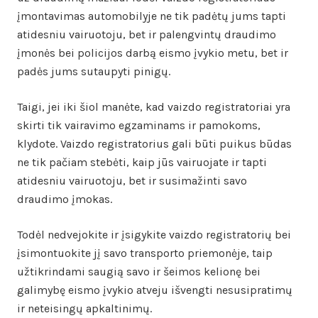
įmontavimas automobilyje ne tik padėtų jums tapti
atidesniu vairuotoju, bet ir palengvintų draudimo
įmonės bei policijos darbą eismo įvykio metu, bet ir
padės jums sutaupyti pinigų.
Taigi, jei iki šiol manėte, kad vaizdo registratoriai yra
skirti tik vairavimo egzaminams ir pamokoms,
klydote. Vaizdo registratorius gali būti puikus būdas
ne tik pačiam stebėti, kaip jūs vairuojate ir tapti
atidesniu vairuotoju, bet ir susimažinti savo
draudimo įmokas.
Todėl nedvejokite ir įsigykite vaizdo registratorių bei
įsimontuokite jį savo transporto priemonėje, taip
užtikrindami saugią savo ir šeimos kelionę bei
galimybę eismo įvykio atveju išvengti nesusipratimų
ir neteisingų apkaltinimų.