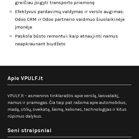
greičiau įsigyti transporto priemonę
Efektyvus pardavimų valdymas ir verslo augimas:
Odoo CRM ir Odoo partnerio vaidmuo šiuolaikinėje
įmonėje
Paskola būsto remontui: kaip atnaujinti namus
neapkraunant biudžeto
Apie VPULF.lt
VPULF.lt – asmeninis tinklaraštis apie verslą, laisvalaikį,
namus ir pramogas. Čia taip pat rašoma apie automobilius,
madą, stilių, sveikatą, šeimą, keliones, technologijas ir kitus
rūpimus dalykus.
Seni straipsniai