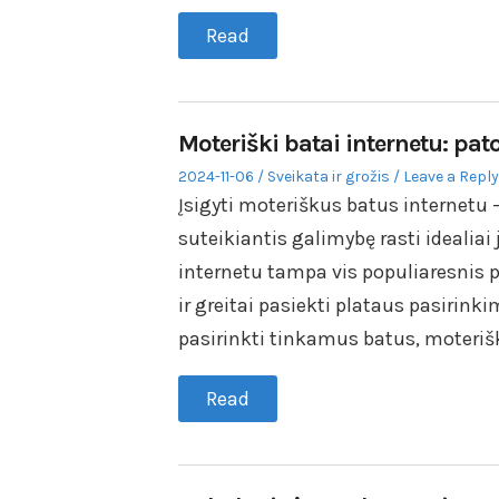
Read
Moteriški batai internetu: pa
Posted
Posted
2024-11-06
Sveikata ir grožis
Leave a Reply
on
in
Įsigyti moteriškus batus internetu –
suteikiantis galimybę rasti idealiai 
internetu tampa vis populiaresnis p
ir greitai pasiekti plataus pasirink
pasirinkti tinkamus batus, moterišk
Read