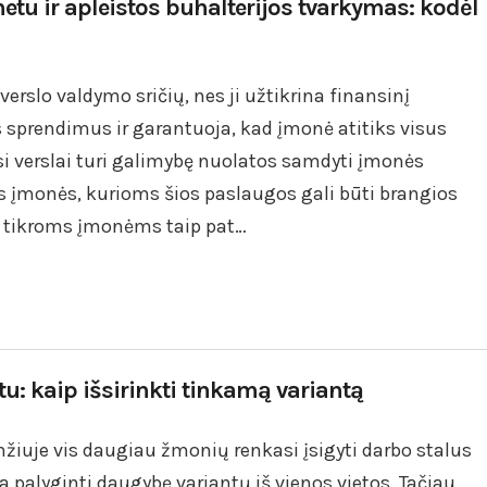
etu ir apleistos buhalterijos tvarkymas: kodėl
verslo valdymo sričių, nes ji užtikrina finansinį
s sprendimus ir garantuoja, kad įmonė atitiks visus
isi verslai turi galimybę nuolatos samdyti įmonės
ės įmonės, kurioms šios paslaugos gali būti brangios
m tikroms įmonėms taip pat…
tu: kaip išsirinkti tinkamą variantą
iuje vis daugiau žmonių renkasi įsigyti darbo stalus
žia palyginti daugybę variantų iš vienos vietos. Tačiau