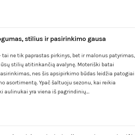
togumas, stilius ir pasirinkimo gausa
 tai ne tik paprastas pirkinys, bet ir malonus patyrimas,
jūsų stilių atitinkančią avalynę. Moteriški batai
asirinkimas, nes šis apsipirkimo būdas leidžia patogiai
imo asortimentą. Ypač šaltuoju sezonu, kai reikia
i aulinukai yra viena iš pagrindinių…