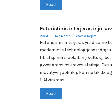
Read
Futuristinis interjeras ir jo sa
Posted
Posted
2024-09-14
Namai
Leave a Reply
on
in
Futuristinis interjeras yra dizaino 
moderniose technologijose ir drąsiu
tik atspindi šiuolaikinę kultūrą, bet
gyvenamosios erdvės ateityje. Futur
inovatyvią aplinką, kuri ne tik džiug
1. Atvirumas…
Read