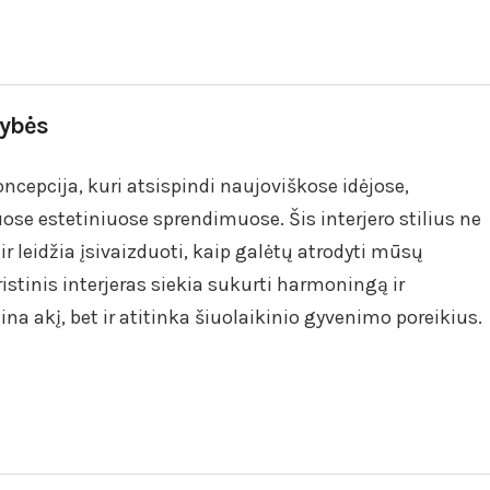
vybės
koncepcija, kuri atsispindi naujoviškose idėjose,
ose estetiniuose sprendimuose. Šis interjero stilius ne
 ir leidžia įsivaizduoti, kaip galėtų atrodyti mūsų
istinis interjeras siekia sukurti harmoningą ir
ina akį, bet ir atitinka šiuolaikinio gyvenimo poreikius.