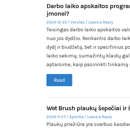
Darbo laiko apskaitos progra
įmonei?
Posted
Posted
2024-12-22
Verslas
Leave a Reply
on
in
Teisingas darbo laiko apskaitos va
nuo jos dydžio. Renkantis darbo lai
dydį ir biudžetą, bet ir specifinius 
laiko sekimą, sumažintų klaidų gal
aptarsime, kaip pasirinkti tinkamą
Read
Wet Brush plaukų šepečiai ir 
Posted
Posted
2024-11-27
Aplinka
Leave a Reply
on
in
Plaukų priežiūra yra svarbus kasdie