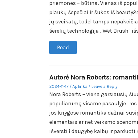
priemones – būtina. Vienas iš popul
plaukų šepečiai ir šukos iš beauty24
jų sveikatą, todėl tampa nepakeiči
šerelių technologija „Wet Brush“ iš
Read
Autorė Nora Roberts: romanti
Posted
Posted
2024-11-17
Aplinka
Leave a Reply
on
in
Nora Roberts – viena garsiausių šiu
populiarumą visame pasaulyje. Jos 
jos knygose romantika dažnai susip
elementais ar net veiksmo scenomis
išversti į daugybę kalbų ir parduot