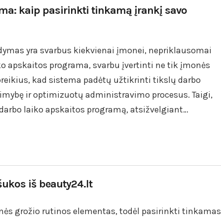
ma: kaip pasirinkti tinkamą įrankį savo
ldymas yra svarbus kiekvienai įmonei, nepriklausomai
ko apskaitos programa, svarbu įvertinti ne tik įmonės
poreikius, kad sistema padėtų užtikrinti tikslų darbo
imybę ir optimizuotų administravimo procesus. Taigi,
 darbo laiko apskaitos programą, atsižvelgiant…
šukos iš beauty24.lt
nės grožio rutinos elementas, todėl pasirinkti tinkamas