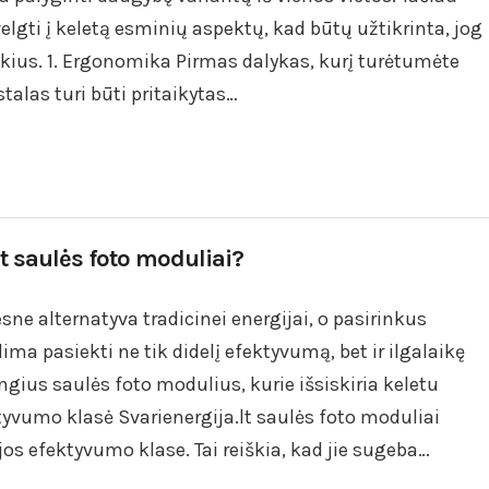
elgti į keletą esminių aspektų, kad būtų užtikrinta, jog
ikius. 1. Ergonomika Pirmas dalykas, kurį turėtumėte
talas turi būti pritaikytas…
.lt saulės foto moduliai?
ne alternatyva tradicinei energijai, o pasirinkus
ma pasiekti ne tik didelį efektyvumą, bet ir ilgalaikę
ngius saulės foto modulius, kurie išsiskiria keletu
ktyvumo klasė Svarienergija.lt saulės foto moduliai
os efektyvumo klase. Tai reiškia, kad jie sugeba…