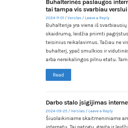
Buhalterinės paslaugos intern
tai tampa vis svarbiau verslui
Posted
Posted
2024-11-01
Verslas
Leave a Reply
on
in
Buhalterija yra viena iš svarbiausių 
skaidrumą, leidžia priimti pagrįstu
teisinius reikalavimus. Tačiau ne v
buhalterį, ypač smulkios ir vidutin
arba nereikalingos pilnu etatu. Ta
Read
Darbo stalo įsigijimas interne
Posted
Posted
2024-09-25
Verslas
Leave a Reply
on
in
Šiuolaikiniame skaitmeniniame amž
internetu. Tai patogu, greita ir leid