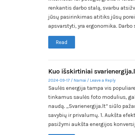
renkantis darbo stalą, svarbu atsižv
jūsų pasirinkimas atitiks jūsų pore
apsvarstyti, yra ergonomika. Darbo s
Read
Kuo išskirtiniai svarienergija
Posted
Posted
2024-09-17
Namai
Leave a Reply
on
in
Saulės energija tampa vis populiares
tinkamus saulės foto modulius, gali
naudą. „Svarienergija.lt“ siūlo paža
savybių ir privalumų. 1. Aukšta efe
pasižymi aukšta energijos konversij