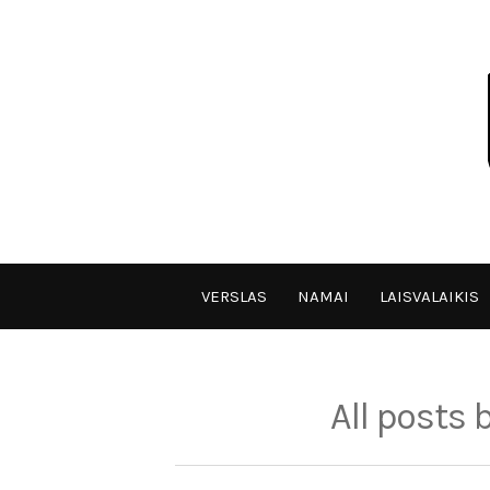
Skip
to
content
VPULF
VERSLAS
NAMAI
LAISVALAIKIS
All posts 