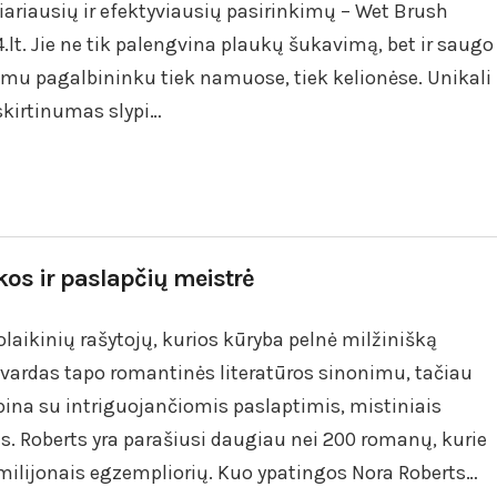
iariausių ir efektyviausių pasirinkimų – Wet Brush
.lt. Jie ne tik palengvina plaukų šukavimą, bet ir saugo
amu pagalbininku tiek namuose, tiek kelionėse. Unikali
skirtinumas slypi…
kos ir paslapčių meistrė
olaikinių rašytojų, kurios kūryba pelnė milžinišką
vardas tapo romantinės literatūros sinonimu, tačiau
ina su intriguojančiomis paslaptimis, mistiniais
. Roberts yra parašiusi daugiau nei 200 romanų, kurie
i milijonais egzempliorių. Kuo ypatingos Nora Roberts…