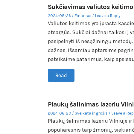
Sukčiavimas valiutos keitimo 
Posted
Posted
2024-08-26
Finansai
Leave a Reply
on
in
Valiutos keitimas yra įprasta kasdienė
atsargūs. Sukčiai dažnai taikosi į v
pasipelnyti iš nesąžiningų metodų
dažnas, išsamiau aptarsime pagrin
pateiksime patarimus, kaip apsisaug
Read
Plaukų šalinimas lazeriu Vilniu
Posted
Posted
2024-08-20
Sveikata ir grožis
Leave a Rep
on
in
Plaukų šalinimas lazeriu Vilniuje ir
populiaresnis tarp žmonių, siekia