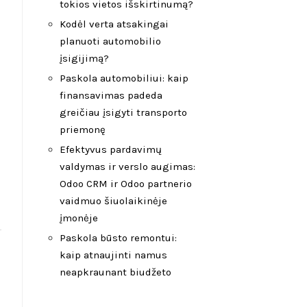
tokios vietos išskirtinumą?
Kodėl verta atsakingai
planuoti automobilio
įsigijimą?
Paskola automobiliui: kaip
finansavimas padeda
greičiau įsigyti transporto
priemonę
Efektyvus pardavimų
valdymas ir verslo augimas:
Odoo CRM ir Odoo partnerio
vaidmuo šiuolaikinėje
įmonėje
Paskola būsto remontui:
kaip atnaujinti namus
neapkraunant biudžeto