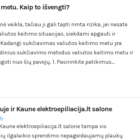
metu. Kaip to išvengti?
 veikla, tačiau ji gali tapti rimta rizika, jei nesate
aliutos keitimo situacijas, siekdami apgauti ir
. Kadangi sukčiavimas valiutos keitimo metu yra
dinius sukčiavimo metodus valiutos keitimo metu ir
oti nuo šių pavojų. 1. Pasirinkite patikimus…
je ir Kaune elektroepiliacija.lt salone
ly
 Kaune elektroepiliacija.lt salone tampa vis
nčių ilgalaikio sprendimo nepageidaujamų plaukų