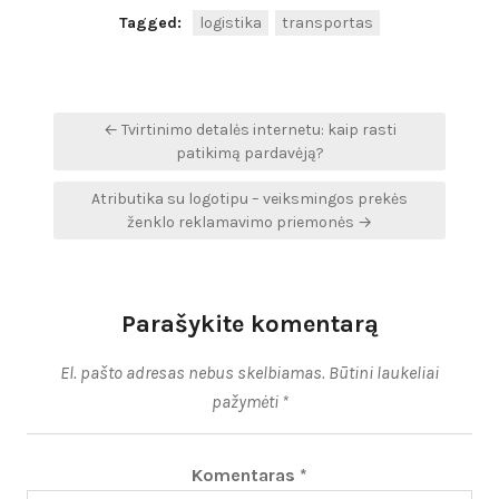
Tagged:
logistika
transportas
Navigacija
← Tvirtinimo detalės internetu: kaip rasti
tarp
patikimą pardavėją?
įrašų
Atributika su logotipu – veiksmingos prekės
ženklo reklamavimo priemonės →
Parašykite komentarą
El. pašto adresas nebus skelbiamas.
Būtini laukeliai
pažymėti
*
Komentaras
*