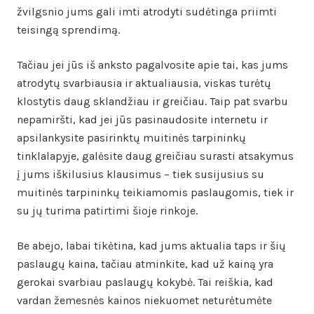
žvilgsnio jums gali imti atrodyti sudėtinga priimti
teisingą sprendimą.
Tačiau jei jūs iš anksto pagalvosite apie tai, kas jums
atrodytų svarbiausia ir aktualiausia, viskas turėtų
klostytis daug sklandžiau ir greičiau. Taip pat svarbu
nepamiršti, kad jei jūs pasinaudosite internetu ir
apsilankysite pasirinktų muitinės tarpininkų
tinklalapyje, galėsite daug greičiau surasti atsakymus
į jums iškilusius klausimus – tiek susijusius su
muitinės tarpininkų teikiamomis paslaugomis, tiek ir
su jų turima patirtimi šioje rinkoje.
Be abejo, labai tikėtina, kad jums aktualia taps ir šių
paslaugų kaina, tačiau atminkite, kad už kainą yra
gerokai svarbiau paslaugų kokybė. Tai reiškia, kad
vardan žemesnės kainos niekuomet neturėtumėte