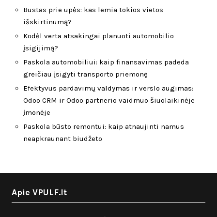
Būstas prie upės: kas lemia tokios vietos
išskirtinumą?
Kodėl verta atsakingai planuoti automobilio
įsigijimą?
Paskola automobiliui: kaip finansavimas padeda
greičiau įsigyti transporto priemonę
Efektyvus pardavimų valdymas ir verslo augimas:
Odoo CRM ir Odoo partnerio vaidmuo šiuolaikinėje
įmonėje
Paskola būsto remontui: kaip atnaujinti namus
neapkraunant biudžeto
Apie VPULF.lt