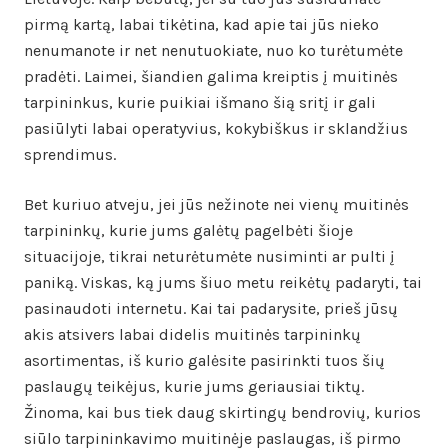
pirmą kartą, labai tikėtina, kad apie tai jūs nieko
nenumanote ir net nenutuokiate, nuo ko turėtumėte
pradėti. Laimei, šiandien galima kreiptis į muitinės
tarpininkus, kurie puikiai išmano šią sritį ir gali
pasiūlyti labai operatyvius, kokybiškus ir sklandžius
sprendimus.
Bet kuriuo atveju, jei jūs nežinote nei vienų muitinės
tarpininkų, kurie jums galėtų pagelbėti šioje
situacijoje, tikrai neturėtumėte nusiminti ar pulti į
paniką. Viskas, ką jums šiuo metu reikėtų padaryti, tai
pasinaudoti internetu. Kai tai padarysite, prieš jūsų
akis atsivers labai didelis muitinės tarpininkų
asortimentas, iš kurio galėsite pasirinkti tuos šių
paslaugų teikėjus, kurie jums geriausiai tiktų.
Žinoma, kai bus tiek daug skirtingų bendrovių, kurios
siūlo tarpininkavimo muitinėje paslaugas, iš pirmo