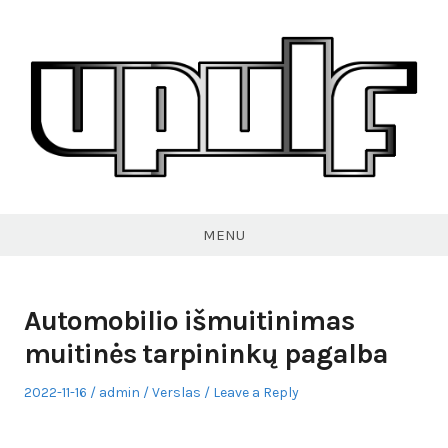
Skip
to
content
VPULF
MENU
Automobilio išmuitinimas
muitinės tarpininkų pagalba
Posted
Author
Posted
2022-11-16
admin
Verslas
Leave a Reply
on
in