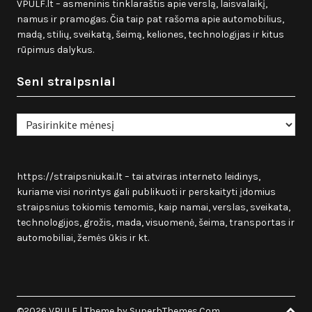
VPULF.lt – asmeninis tinklaraštis apie verslą, laisvalaikį,
namus ir pramogas. Čia taip pat rašoma apie automobilius,
madą, stilių, sveikatą, šeimą, keliones, technologijas ir kitus
rūpimus dalykus.
Seni straipsniai
Seni
straipsniai
https://straipsniukai.lt
– tai atviras interneto leidinys,
kuriame visi norintys gali publikuoti ir perskaityti įdomius
straipsnius tokiomis temomis, kaip namai, verslas, sveikata,
technologijos, grožis, mada, visuomenė, šeima, transportas ir
automobiliai, žemės ūkis ir kt.
©2026 VPULF
| Theme by
SuperbThemes.Com