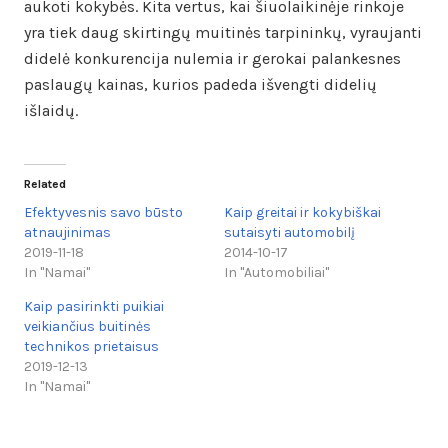
aukoti kokybės. Kita vertus, kai šiuolaikinėje rinkoje
yra tiek daug skirtingų muitinės tarpininkų, vyraujanti
didelė konkurencija nulemia ir gerokai palankesnes
paslaugų kainas, kurios padeda išvengti didelių
išlaidų.
Related
Efektyvesnis savo būsto
Kaip greitai ir kokybiškai
atnaujinimas
sutaisyti automobilį
2019-11-18
2014-10-17
In "Namai"
In "Automobiliai"
Kaip pasirinkti puikiai
veikiančius buitinės
technikos prietaisus
2019-12-13
In "Namai"