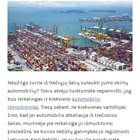
Neužilgo turite iš trečiųjų šalių sulaukti jums skirtų
automobilių? Tokiu atveju turėtumėte nepamiršti, jog
bus reikalingas ir kiekvieno
automobilio
išmuitinimas
. Tiesą sakant, ne kiekvienas vartotojas
žino, kad jei automobilis atkeliauja iš trečiosios
šalies, muitinėje yra reikalinga jo išmuitinimo
procedūra, be kurios nebūtų galimybės jo registruoti
Lietuvoje. Kaip bebūtų, jei su tuo jūs susiduriate