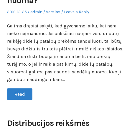
nuoma?
Posted
Author
Posted
2019-12-25
admin
Verslas
Leave a Reply
on
in
Galima drąsiai sakyti, kad gyvename laiku, kai nėra
nieko neįmanomo. Jei anksčiau naujam verslui būtų
reikėję didelių patalpų prekėms sandėliuoti, tai būtų
buvęs didžiulis trukdis plėtrai ir milžiniškos išlaidos.
Šiandien distribucija įmanoma be fizinio prekių
turėjimo, o jei ir reikia patikimų, didelių patalpų,
visuomet galima pasinaudoti sandėlių nuoma. Kuo ji
gali būti naudinga ir kam…
Read
Distribucijos reikšmės