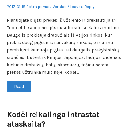
Posted
Author
Posted
2017-01-18
straipsniai
Verslas
Leave a Reply
on
in
Planuojate siųsti prekes iš užsienio ir prekiauti jais?
Tuomet be abejonės jūs susidursite su šalies muitine.
Daugelis prekiauja drabužiais iš Azijos rinkos, kur
prekės daug pigesnės nei vakarų rinkoje, o ir urmu
persisiųsti kainuoja pigiau. Tai daugelis prekybininkų
siunčiasi būtent iš Kinijos, Japonijos, Indijos, dideliais
kiekiais drabužių, batų, aksesuarų, tačiau neretai
prekės užtrunka muitinėje. Kodėl…
Read
Kodėl reikalinga intrastat
ataskaita?