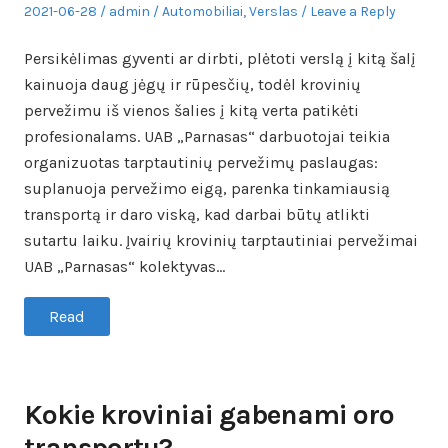
Posted
Author
Posted
2021-06-28
admin
Automobiliai
,
Verslas
Leave a Reply
on
in
Persikėlimas gyventi ar dirbti, plėtoti verslą į kitą šalį
kainuoja daug jėgų ir rūpesčių, todėl krovinių
pervežimu iš vienos šalies į kitą verta patikėti
profesionalams. UAB „Parnasas“ darbuotojai teikia
organizuotas tarptautinių pervežimų paslaugas:
suplanuoja pervežimo eigą, parenka tinkamiausią
transportą ir daro viską, kad darbai būtų atlikti
sutartu laiku. Įvairių krovinių tarptautiniai pervežimai
UAB „Parnasas“ kolektyvas…
Read
Kokie kroviniai gabenami oro
transportu?