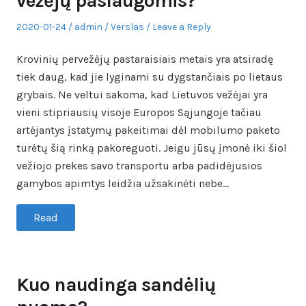
vežėjų paslaugomis?
Posted
Author
Posted
2020-01-24
admin
Verslas
Leave a Reply
on
in
Krovinių pervežėjų pastaraisiais metais yra atsiradę
tiek daug, kad jie lyginami su dygstančiais po lietaus
grybais. Ne veltui sakoma, kad Lietuvos vežėjai yra
vieni stipriausių visoje Europos Sąjungoje tačiau
artėjantys įstatymų pakeitimai dėl mobilumo paketo
turėtų šią rinką pakoreguoti. Jeigu jūsų įmonė iki šiol
vežiojo prekes savo transportu arba padidėjusios
gamybos apimtys leidžia užsakinėti nebe…
Read
Kuo naudinga sandėlių