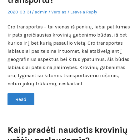
Posted
Author
Posted
2020-03-31
admin
Verslas
Leave a Reply
on
in
Oro transportas – tai vienas iš penkių, labai patikimas
ir pats greičiausias krovinių gabenimo būdas, iš bet
kurios ir į bet kurią pasaulio vietą. Oro transportas
labiausiai pasiteisina ir tuomet, kai atsižvelgiant į
geografinius aspektus bei kitus ypatumus, šis būdas
labiausiai pateisina galimybes. Krovinių gabenimas
oru, lyginant su kitomis transportavimo rūšimis,
neturi jokių trūkumų, neskaitant…
Read
Kaip pradėti naudotis krovinių