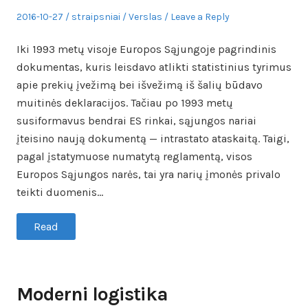
Posted
Author
Posted
2016-10-27
straipsniai
Verslas
Leave a Reply
on
in
Iki 1993 metų visoje Europos Sąjungoje pagrindinis
dokumentas, kuris leisdavo atlikti statistinius tyrimus
apie prekių įvežimą bei išvežimą iš šalių būdavo
muitinės deklaracijos. Tačiau po 1993 metų
susiformavus bendrai ES rinkai, sąjungos nariai
įteisino naują dokumentą — intrastato ataskaitą. Taigi,
pagal įstatymuose numatytą reglamentą, visos
Europos Sąjungos narės, tai yra narių įmonės privalo
teikti duomenis…
Read
Moderni logistika