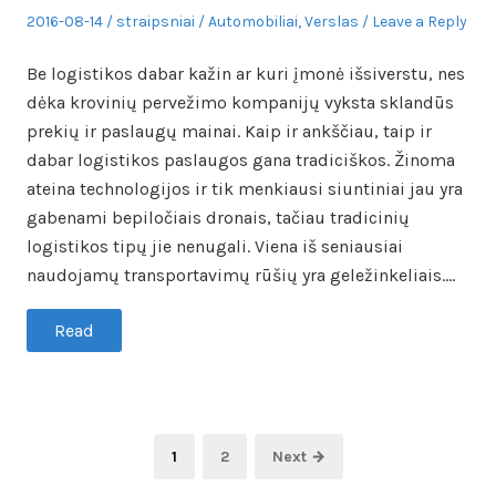
Posted
Author
Posted
2016-08-14
straipsniai
Automobiliai
,
Verslas
Leave a Reply
on
in
Be logistikos dabar kažin ar kuri įmonė išsiverstu, nes
dėka krovinių pervežimo kompanijų vyksta sklandūs
prekių ir paslaugų mainai. Kaip ir ankščiau, taip ir
dabar logistikos paslaugos gana tradiciškos. Žinoma
ateina technologijos ir tik menkiausi siuntiniai jau yra
gabenami bepiločiais dronais, tačiau tradicinių
logistikos tipų jie nenugali. Viena iš seniausiai
naudojamų transportavimų rūšių yra geležinkeliais.…
Read
Įrašų
Page
Page
1
2
Next →
puslapiavimas