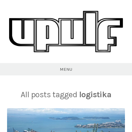
Skip
to
content
VPULF
MENU
All posts tagged
logistika