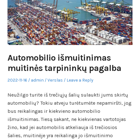
Automobilio išmuitinimas
muitinės tarpininkų pagalba
Posted
Author
Posted
2022-11-16
admin
Verslas
Leave a Reply
on
in
Neužilgo turite iš trečiųjų šalių sulaukti jums skirtų
automobilių? Tokiu atveju turėtumėte nepamiršti, jog
bus reikalingas ir kiekvieno automobilio
išmuitinimas. Tiesą sakant, ne kiekvienas vartotojas
žino, kad jei automobilis atkeliauja iš trečiosios
šalies, muitinėje yra reikalinga jo išmuitinimo