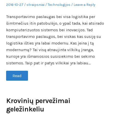
Posted
Author
Posted
2016-10-27
straipsniai
Technologijos
Leave a Reply
on
in
Transportavimo paslaugas bei visa logistika per
šimtmečius itin patobulėjo, o ypač tada, kai atsirado
kompiuterizuotos sistemos bei inovacijos. Tad
transportavimo paslaugos, bei viskas kas susiję su
logistika išties yra labai modernu. Kas įeina į tą
modernumą? Tai visą atnaujinta vilkikų įranga,
kurioje yra išmaniosios susisiekimo bei sekimo
sistemos. Taip pat ir patys vilkikai yra labiau…
Read
Krovinių pervežimai
geležinkeliu