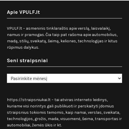
Apie VPULF.lt
VPULF.lt – asmeninis tinklaraštis apie verslą, laisvalaikį,
namus ir pramogas. Čia taip pat rašoma apie automobilius,
madą, stilių, sveikatą, šeimą, keliones, technologijas ir kitus
rūpimus dalykus.
Seni straipsniai
Seni
straipsniai
https://straipsniukai.lt
– tai atviras interneto leidinys,
kuriame visi norintys gali publikuoti ir perskaityti įdomius
straipsnius tokiomis temomis, kaip namai, verslas, sveikata,
technologijos, grožis, mada, visuomenė, šeima, transportas ir
automobiliai, žemės ūkis ir kt.