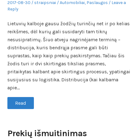
Posted
Author
Posted
2017-08-30
straipsniai
Automobiliai
,
Paslaugos
Leave a
on
in
Reply
Lietuvių kalboje gausu žodžių turinčių net ir po kelias
reikšmes, dėl kurių gali susidaryti tam tikrų
nesusipratimų. Šiuo atveju nagrinėjame terminą –
distribucija, kuris bendrąja prasme gali būti
suprastas, kaip kaip prekių paskirstymas. Tačiau šis
žodis turi ir dvi skirtingas tikslias prasmes,
pritaikytas kalbant apie skirtingus procesus, ypatingai
susijusius su logistika. Distribucija (kai kalbama
apie…
Read
Prekių išmuitinimas