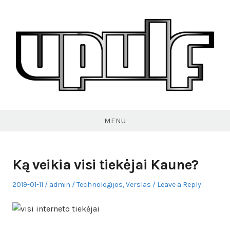
Skip
to
content
VPULF
MENU
Ką veikia visi tiekėjai Kaune?
Posted
Author
Posted
2019-01-11
admin
Technologijos
,
Verslas
Leave a Reply
on
in