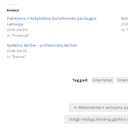
Related
Patikimos ir kokybiškos buhalterinės paslaugos
Aut
Lietuvoje
202
2019-04-05
In 
In "Finansai"
Apdailos darbai – profesionalų darbas
2018-04-10
In "Namai"
Tagged:
internetas
inter
Navigacija
← Matematika ir vartojimo pa
tarp
Steigti mažąją bendriją galite i
įrašų