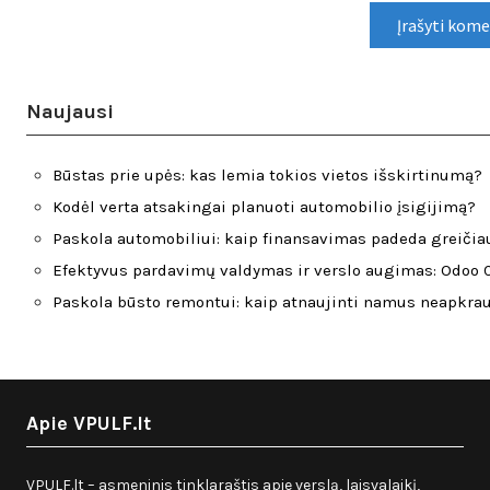
Naujausi
Būstas prie upės: kas lemia tokios vietos išskirtinumą?
Kodėl verta atsakingai planuoti automobilio įsigijimą?
Paskola automobiliui: kaip finansavimas padeda greičiau
Efektyvus pardavimų valdymas ir verslo augimas: Odoo C
Paskola būsto remontui: kaip atnaujinti namus neapkra
Apie VPULF.lt
VPULF.lt – asmeninis tinklaraštis apie verslą, laisvalaikį,