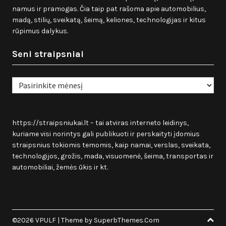
namus ir pramogas. Čia taip pat rašoma apie automobilius,
madą, stilių, sveikatą, šeimą, keliones, technologijas ir kitus
rūpimus dalykus.
Seni straipsniai
Seni
straipsniai
https://straipsniukai.lt
– tai atviras interneto leidinys,
kuriame visi norintys gali publikuoti ir perskaityti įdomius
straipsnius tokiomis temomis, kaip namai, verslas, sveikata,
technologijos, grožis, mada, visuomenė, šeima, transportas ir
automobiliai, žemės ūkis ir kt.
©2026 VPULF
| Theme by
SuperbThemes.Com