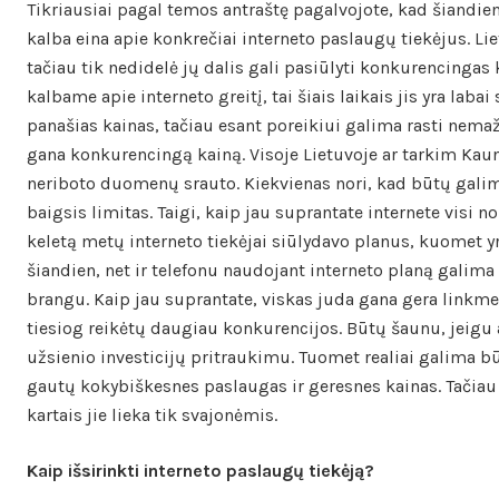
Tikriausiai pagal temos antraštę pagalvojote, kad šiandien
kalba eina apie konkrečiai interneto paslaugų tiekėjus. Li
tačiau tik nedidelė jų dalis gali pasiūlyti konkurencinga
kalbame apie interneto greitį, tai šiais laikais jis yra labai
panašias kainas, tačiau esant poreikiui galima rasti nema
gana konkurencingą kainą. Visoje Lietuvoje ar tarkim Kaune
neriboto duomenų srauto. Kiekvienas nori, kad būtų galima
baigsis limitas. Taigi, kaip jau suprantate internete visi no
keletą metų interneto tiekėjai siūlydavo planus, kuomet
šiandien, net ir telefonu naudojant interneto planą galima
brangu. Kaip jau suprantate, viskas juda gana gera linkme
tiesiog reikėtų daugiau konkurencijos. Būtų šaunu, jeigu 
užsienio investicijų pritraukimu. Tuomet realiai galima b
gautų kokybiškesnes paslaugas ir geresnes kainas. Tačiau 
kartais jie lieka tik svajonėmis.
Kaip išsirinkti interneto paslaugų tiekėją?