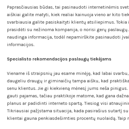
Paprasčiausias būdas, tai pasinaudoti internetinėmis sve
aiškiai galite matyti, kiek realiai kainuoja vieno ar kito t
svarbiausia galite pasiskaityti klientų atsiliepimus. Tokia
prasidėti su nežinoma kompanija, o norisi gerų paslaugų. Ka
naudinga informacija, todėl nepamirškite pasinaudoti įvai
informacijos.
Specialisto rekomendacijos paslaugų tiekėjams
Viename iš straipsnių jau esame minėję, kad labai svarbu, 
daugeliu draugų ir giminaičių tampa aišku, kad praktiškai
senu klientus. Jie gi kiekvieną mėnesį jums neša pinigus. J
gauti pajamas, tačiau praktikoje matome, kad gana dažna
planus ar padidinti interneto spartą. Tiesiog visi atnaujin
Tikriausiai pažįstama situacija, kada pasirašius sutartį s
klientai gauna penkiasdešimties procentų nuolaidą. Taip n