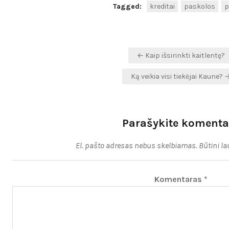
Tagged:
kreditai
paskolos
p
Navigacija
← Kaip išsirinkti kaitlentę?
tarp
Ką veikia visi tiekėjai Kaune? 
įrašų
Parašykite komenta
El. pašto adresas nebus skelbiamas.
Būtini l
Komentaras
*