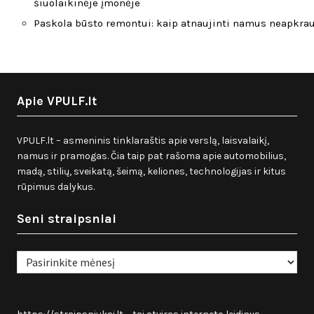
šiuolaikinėje įmonėje
Paskola būsto remontui: kaip atnaujinti namus neapkra
Apie VPULF.lt
VPULF.lt – asmeninis tinklaraštis apie verslą, laisvalaikį,
namus ir pramogas. Čia taip pat rašoma apie automobilius,
madą, stilių, sveikatą, šeimą, keliones, technologijas ir kitus
rūpimus dalykus.
Seni straipsniai
Seni
straipsniai