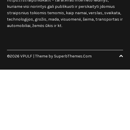
https://straipsniukai.lt
– tai atviras interneto leidinys,
kuriame visi norintys gali publikuoti ir perskaityti įdomius
straipsnius tokiomis temomis, kaip namai, verslas, sveikata,
technologijos, grožis, mada, visuomenė, šeima, transportas ir
automobiliai, žemės ūkis ir kt.
©2026 VPULF
| Theme by
SuperbThemes.Com