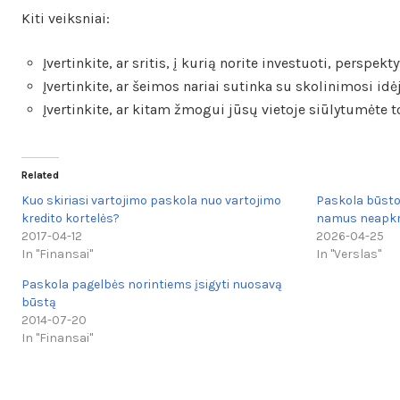
Kiti veiksniai:
Įvertinkite, ar sritis, į kurią norite investuoti, perspekt
Įvertinkite, ar šeimos nariai sutinka su skolinimosi idėj
Įvertinkite, ar kitam žmogui jūsų vietoje siūlytumėte to
Related
Kuo skiriasi vartojimo paskola nuo vartojimo
Paskola būsto 
kredito kortelės?
namus neapkr
2017-04-12
2026-04-25
In "Finansai"
In "Verslas"
Paskola pagelbės norintiems įsigyti nuosavą
būstą
2014-07-20
In "Finansai"