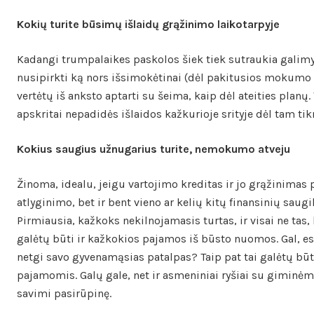
Kokių turite būsimų išlaidų grąžinimo laikotarpyje
Kadangi trumpalaikes paskolos šiek tiek sutraukia galim
nusipirkti ką nors išsimokėtinai (dėl pakitusios mokumo i
vertėtų iš anksto aptarti su šeima, kaip dėl ateities planų. 
apskritai nepadidės išlaidos kažkurioje srityje dėl tam tik
Kokius saugius užnugarius turite, nemokumo atveju
Žinoma, idealu, jeigu vartojimo kreditas ir jo grąžinimas 
atlyginimo, bet ir bent vieno ar kelių kitų finansinių saugi
Pirmiausia, kažkoks nekilnojamasis turtas, ir visai ne tas,
galėtų būti ir kažkokios pajamos iš būsto nuomos. Gal, es
netgi savo gyvenamąsias patalpas? Taip pat tai galėtų bū
pajamomis. Galų gale, net ir asmeniniai ryšiai su giminėmis
savimi pasirūpinę.