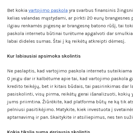
Bet kokia
vartojimo paskola
yra svarbus finansinis žingsn
kelias valandas mąstydami, ar pirkti 20 eurų brangesnes 
ilgiau renkamės pigesnę ar brangesnę batono rūšį, tai tok
paskola internetu būtinai turėtume apgalvoti dar smulkiau
labai dideles sumas. Štai į ką reikėtų atkreipti dėmesį.
Kur labiausiai apsimoka skolintis
Ne paslaptis, kad vartojimo paskola internetu suteikiama
O jeigu dar ir kalbėtume apie tai, kad vartojimo paskola g
kredito teikėjų, bet ir kitais būdais, tai pasirinkimas dar 
pasiskolinti, visų pirma, reikėtų gerai išanalizuoti, kokių y
jums priimtina. Žiūrėkite, kad platforma būtų ne ką tik at
pelniusi pasitikėjimo. Matykite, kiek investuota į svetainės 
aptarnavimą ir pan. Skaitykite ir atsiliepimus, nes ten suž
Kokią tikslią sumą geriausia skolintis