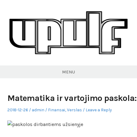
Skip
to
content
VPULF
MENU
Matematika ir vartojimo paskola:
Posted
Author
Posted
2018-12-26
admin
Finansai
,
Verslas
Leave a Reply
on
in