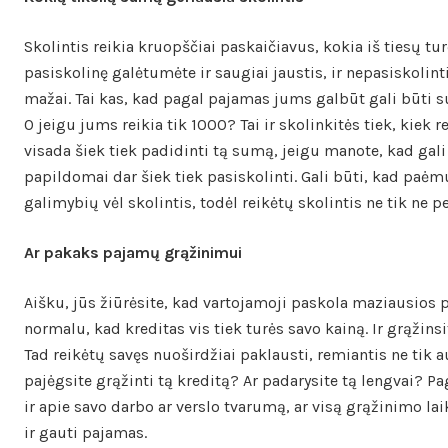
Skolintis reikia kruopščiai paskaičiavus, kokia iš tiesų tu
pasiskolinę galėtumėte ir saugiai jaustis, ir nepasiskolint
mažai. Tai kas, kad pagal pajamas jums galbūt gali būti s
O jeigu jums reikia tik 1000? Tai ir skolinkitės tiek, kiek
visada šiek tiek padidinti tą sumą, jeigu manote, kad gali 
papildomai dar šiek tiek pasiskolinti. Gali būti, kad paėm
galimybių vėl skolintis, todėl reikėtų skolintis ne tik ne p
Ar pakaks pajamų grąžinimui
Aišku, jūs žiūrėsite, kad vartojamoji paskola maziausios 
normalu, kad kreditas vis tiek turės savo kainą. Ir grąžinsi
Tad reikėtų savęs nuoširdžiai paklausti, remiantis ne tik 
pajėgsite grąžinti tą kreditą? Ar padarysite tą lengvai? Pa
ir apie savo darbo ar verslo tvarumą, ar visą grąžinimo lai
ir gauti pajamas.