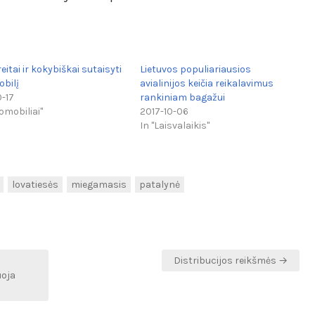
eitai ir kokybiškai sutaisyti
Lietuvos populiariausios
bilį
avialinijos keičia reikalavimus
0-17
rankiniam bagažui
omobiliai"
2017-10-06
In "Laisvalaikis"
lovatiesės
miegamasis
patalynė
Distribucijos reikšmės →
uoja