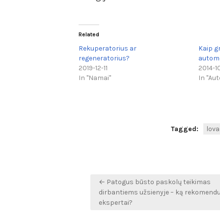
Related
Rekuperatorius ar
Kaip gr
regeneratorius?
automo
2019-12-11
2014-1
In "Namai"
In "Aut
Tagged:
lova
Navigacija
← Patogus būsto paskolų teikimas
tarp
dirbantiems užsienyje – ką rekomend
ekspertai?
įrašų