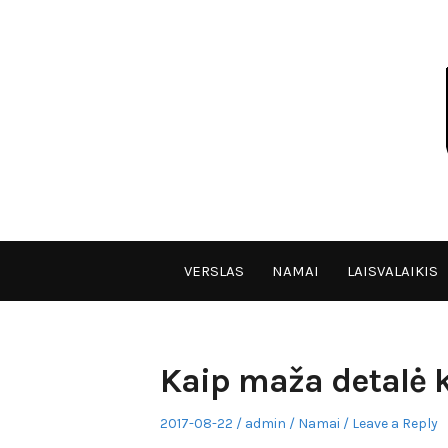
Skip
to
content
VPULF
VERSLAS
NAMAI
LAISVALAIKIS
Kaip maža detalė k
Posted
Author
Posted
2017-08-22
admin
Namai
Leave a Reply
on
in