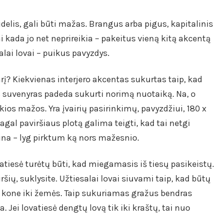
delis, gali būti mažas. Brangus arba pigus, kapitalinis
i kada jo net neprireikia – pakeitus vieną kitą akcentą
lai lovai – puikus pavyzdys.
į? Kiekvienas interjero akcentas sukurtas taip, kad
s suvenyras padeda sukurti norimą nuotaiką. Na, o
kios mažos. Yra įvairių pasirinkimų, pavyzdžiui, 180 x
gal paviršiaus plotą galima teigti, kad tai netgi
ina – lyg pirktum ką nors mažesnio.
ovatiesė turėtų būti, kad miegamasis iš tiesų pasikeistų.
viršių, suklysite. Užtiesalai lovai siuvami taip, kad būtų
stų kone iki žemės. Taip sukuriamas gražus bendras
. Jei lovatiesė dengtų lovą tik iki kraštų, tai nuo