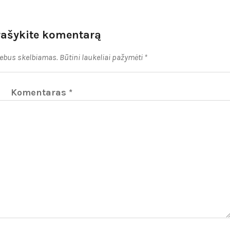
rašykite komentarą
nebus skelbiamas.
Būtini laukeliai pažymėti
*
Komentaras
*