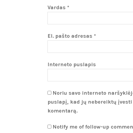
Vardas
*
El. pašto adresas
*
Interneto puslapis
Noriu savo interneto naršyklėje
puslapį, kad jų nebereiktų įvesti
komentarą.
Notify me of follow-up commen