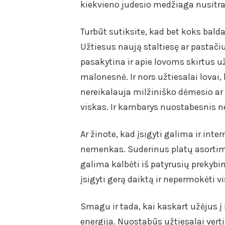
kiekvieno judesio medžiaga nusitr
Turbūt sutiksite, kad bet koks balda
Užtiesus naują staltiesę ar pastač
pasakytina ir apie lovoms skirtus už
malonesnė. Ir nors užtiesalai lovai, 
nereikalauja milžiniško dėmesio ar 
viskas. Ir kambarys nuostabesnis n
Ar žinote, kad įsigyti galima ir inte
nemenkas. Suderinus platų asortime
galima kalbėti iš patyrusių prekybin
įsigyti gerą daiktą ir nepermokėti
Smagu ir tada, kai kaskart užėjus į 
energija. Nuostabūs užtiesalai vert