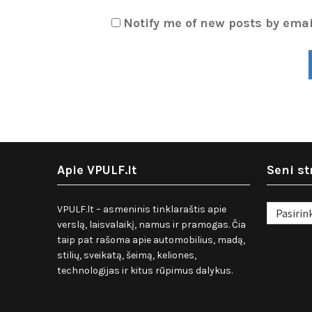
Notify me of new posts by emai
Apie VPULF.lt
Seni st
Seni
VPULF.lt – asmeninis tinklaraštis apie
straipsnia
verslą, laisvalaikį, namus ir pramogas. Čia
taip pat rašoma apie automobilius, madą,
stilių, sveikatą, šeimą, keliones,
technologijas ir kitus rūpimus dalykus.