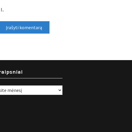
l.
raipsniai
i