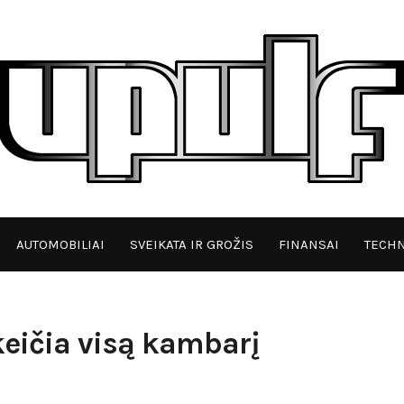
AUTOMOBILIAI
SVEIKATA IR GROŽIS
FINANSAI
TECHN
eičia visą kambarį