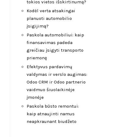
tokios vietos išskirtinumą?
Kodėl verta atsakingai
planuoti automobilio
įsigijimą?
Paskola automobiliui: kaip
finansavimas padeda
greičiau įsigyti transporto
priemonę
Efektyvus pardavimų
valdymas ir verslo augimas:
Odoo CRM ir Odoo partnerio
vaidmuo šiuolaikinėje
įmonėje
Paskola būsto remontui:
kaip atnaujinti namus
neapkraunant biudžeto