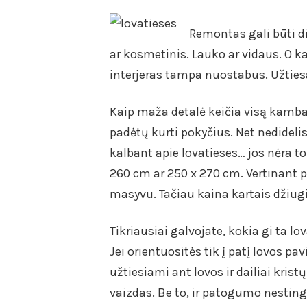
Remontas gali būti di
ar kosmetinis. Lauko ar vidaus. O ka
interjeras tampa nuostabus. Užtiesa
Kaip maža detalė keičia visą kambar
padėtų kurti pokyčius. Net nedideli
kalbant apie lovatieses… jos nėra to
260 cm ar 250 x 270 cm. Vertinant pa
masyvu. Tačiau kaina kartais džiug
Tikriausiai galvojate, kokia gi ta l
Jei orientuositės tik į patį lovos pa
užtiesiami ant lovos ir dailiai kri
vaizdas. Be to, ir patogumo nestinga