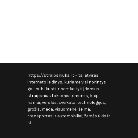
https://straipsniukai.lt
– tai atviras
interneto leidinys, kuriame visi norintys
gali publikuoti ir perskaityti įdomius
straipsnius tokiomis temomis, kaip
namai, verslas, sveikata, technologijos,
grožis, mada, visuomenė, šeima,
transportas ir automobiliai, žemės ūkis ir
kt.