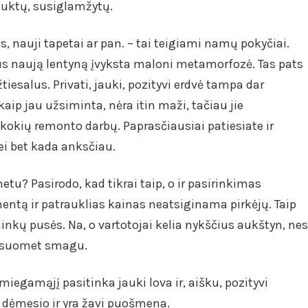
auktų, susiglamžytų.
s, nauji tapetai ar pan. – tai teigiami namų pokyčiai.
ius naują lentyną įvyksta maloni metamorfozė. Tas pats
tiesalus. Privati, jauki, pozityvi erdvė tampa dar
kaip jau užsiminta, nėra itin maži, tačiau jie
kokių remonto darbų. Paprasčiausiai patiesiate ir
ei bet kada anksčiau.
rnetu? Pasirodo, kad tikrai taip, o ir pasirinkimas
ntą ir patrauklias kainas neatsiginama pirkėjų. Taip
inkų pusės. Na, o vartotojai kelia nykščius aukštyn, nes
 visuomet smagu.
miegamąjį pasitinka jauki lova ir, aišku, pozityvi
i dėmesio ir yra žavi puošmena.