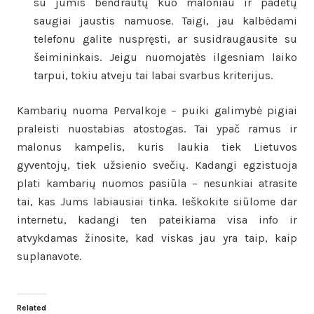
su jumis bendrautų kuo maloniau ir padėtų
saugiai jaustis namuose. Taigi, jau kalbėdami
telefonu galite nuspręsti, ar susidraugausite su
šeimininkais. Jeigu nuomojatės ilgesniam laiko
tarpui, tokiu atveju tai labai svarbus kriterijus.
Kambarių nuoma Pervalkoje – puiki galimybė pigiai
praleisti nuostabias atostogas. Tai ypač ramus ir
malonus kampelis, kuris laukia tiek Lietuvos
gyventojų, tiek užsienio svečių. Kadangi egzistuoja
plati kambarių nuomos pasiūla – nesunkiai atrasite
tai, kas Jums labiausiai tinka. Ieškokite siūlome dar
internetu, kadangi ten pateikiama visa info ir
atvykdamas žinosite, kad viskas jau yra taip, kaip
suplanavote.
Related