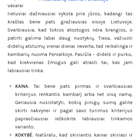
vasarai
lietuviai dažniausiai vyksta prie jūros, kadangi tas
kraštas bene pats gražiausias visoje Lietuvoje.
Svarbiausia, kad tokios atostogos nėra brangios, o
patirti galima labai daug nuotykių. Tiesa, važiuoti
didelių atstumų vienai dienai neverta, tad reikalinga ir
kambarių nuoma Pervalkoje. Pasiūla – didelė ir puiku,
kad kiekvienas žmogus gali atrasti tai, kas jam
labiausiai tinka.
KAINA
. Tai bene pats pirmas ir svarbiausias
kriterijus renkantis kambarį arba net visą namą.
Geriausia nusistatyti, kokią pinigų sumą galite
skirti nakvynei ir pagal savo turimus kriterijus
paprasčiausiai ieškokite labiausiai tinkamos
varianto.
KOKYBĖ
. Natūralu, kad skiriantis kainai skiriasi ir