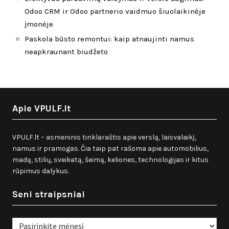
Odoo CRM ir Odoo partnerio vaidmuo šiuolaikinėje
įmonėje
Paskola būsto remontui: kaip atnaujinti namus
neapkraunant biudžeto
Apie VPULF.lt
VPULF.lt – asmeninis tinklaraštis apie verslą, laisvalaikį,
namus ir pramogas. Čia taip pat rašoma apie automobilius,
madą, stilių, sveikatą, šeimą, keliones, technologijas ir kitus
rūpimus dalykus.
Seni straipsniai
Seni