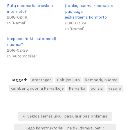
Butų nuoma: kaip ieškoti
Įrankių nuoma – populiari
internetu?
paslauga
2018-02-16
ieškantiems komforto
In "Namai"
2018-03-24
In "Namai"
Kaip pasirinkti automobilį
nuomai?
2016-02-29
In "Automobiliai"
Tagged:
atostogos
Baltijos jūra
kambarių nuoma
kambarių nuoma Pervalkoje
Pervalka
poilsis
vasara
Navigacija
← Sėklos žemės ūkiui: pasiūla ir pasirinkimas
tarp
Lego konstruktoriai – ne tik įdomūs, bet ir