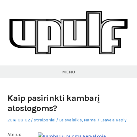
Skip
to
content
VPULF
MENU
Kaip pasirinkti kambarį
atostogoms?
Posted
Author
Posted
2016-08-02
straipsniai
Laisvalaikis
,
Namai
Leave a Reply
on
in
Atėjus