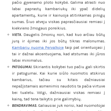
pačio gyvenamo ploto kokybė. Galima atrasti nuo
labai paprastų kambariukų iki ypač didelių
apartamentų, kurie ir kainuoja atitinkamas pinigų
sumas. Šiuo atveju viskas paprasčiausiai remiasi į
kiekvieno žmogaus poreikius.
VIETA
. Daugelis žmonių nori, kad kuo arčiau būtų
jurą ir ėjimas iki jos būtų tikras malonumas.
Kambarių nuoma Pervalkoje
taip pat orientuojasi į
tai ir dažnai akcentuojama, kad atstumas iki jūros
labai minimalus.
PATOGUMAI
. Skiriantis kokybei tuo pačiu gali skirtis
ir patogumai. Kai kurie siūlo nuomotis atskirus
kambarius, tačiau su kitais dažniausiai
nepažįstamais asmenimis naudotis ta pačia virtuve
bei tualetu. Vėlgi, dažniausiai viskas remiasi į
kainą, tad tena taikytis prie galimybių.
BENDRAVIMAS
. Galiausiai juk norisi, kad nuomotojai