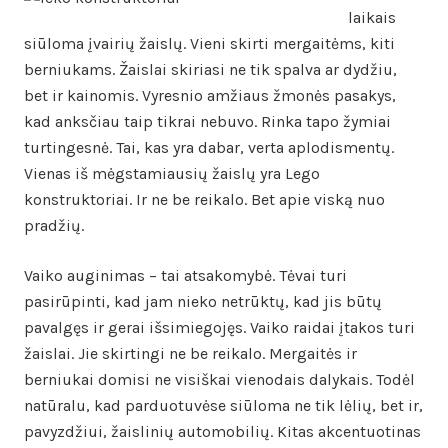
laikais
siūloma įvairių žaislų. Vieni skirti mergaitėms, kiti
berniukams. Žaislai skiriasi ne tik spalva ar dydžiu,
bet ir kainomis. Vyresnio amžiaus žmonės pasakys,
kad anksčiau taip tikrai nebuvo. Rinka tapo žymiai
turtingesnė. Tai, kas yra dabar, verta aplodismentų.
Vienas iš mėgstamiausių žaislų yra Lego
konstruktoriai. Ir ne be reikalo. Bet apie viską nuo
pradžių.
Vaiko auginimas – tai atsakomybė. Tėvai turi
pasirūpinti, kad jam nieko netrūktų, kad jis būtų
pavalgęs ir gerai išsimiegojęs. Vaiko raidai įtakos turi
žaislai. Jie skirtingi ne be reikalo. Mergaitės ir
berniukai domisi ne visiškai vienodais dalykais. Todėl
natūralu, kad parduotuvėse siūloma ne tik lėlių, bet ir,
pavyzdžiui, žaislinių automobilių. Kitas akcentuotinas