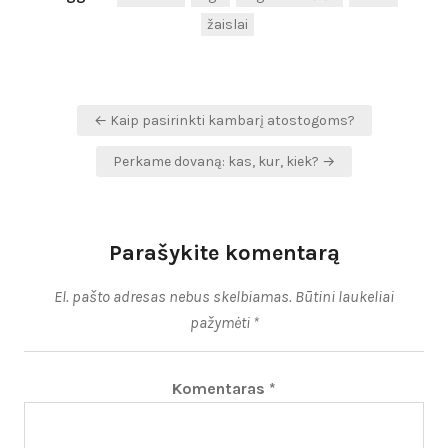
žaislai
Navigacija
← Kaip pasirinkti kambarį atostogoms?
tarp
Perkame dovaną: kas, kur, kiek? →
įrašų
Parašykite komentarą
El. pašto adresas nebus skelbiamas.
Būtini laukeliai
pažymėti
*
Komentaras
*