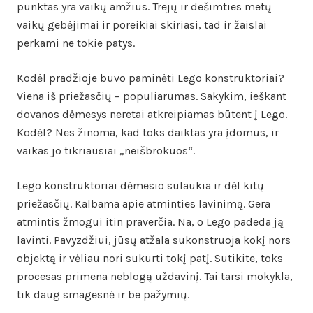
punktas yra vaikų amžius. Trejų ir dešimties metų
vaikų gebėjimai ir poreikiai skiriasi, tad ir žaislai
perkami ne tokie patys.
Kodėl pradžioje buvo paminėti Lego konstruktoriai?
Viena iš priežasčių – populiarumas. Sakykim, ieškant
dovanos dėmesys neretai atkreipiamas būtent į Lego.
Kodėl? Nes žinoma, kad toks daiktas yra įdomus, ir
vaikas jo tikriausiai „neišbrokuos“.
Lego konstruktoriai dėmesio sulaukia ir dėl kitų
priežasčių. Kalbama apie atminties lavinimą. Gera
atmintis žmogui itin praverčia. Na, o Lego padeda ją
lavinti. Pavyzdžiui, jūsų atžala sukonstruoja kokį nors
objektą ir vėliau nori sukurti tokį patį. Sutikite, toks
procesas primena neblogą uždavinį. Tai tarsi mokykla,
tik daug smagesnė ir be pažymių.