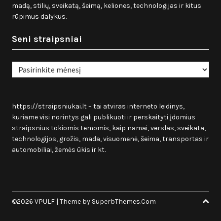
madą, stilių, sveikatą, šeimą, keliones, technologijas ir kitus
rūpimus dalykus.
Seni straipsniai
Seni
straipsniai
https://straipsniukai.lt
– tai atviras interneto leidinys,
kuriame visi norintys gali publikuoti ir perskaityti įdomius
straipsnius tokiomis temomis, kaip namai, verslas, sveikata,
technologijos, grožis, mada, visuomenė, šeima, transportas ir
automobiliai, žemės ūkis ir kt.
©2026 VPULF
| Theme by
SuperbThemes.Com