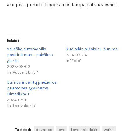
akcijos – jų metu Lego kainos tampa patrauklesnės.
Related
Vaikiško automobilio
Šiuolaikiniai žaislai… šunims
pasirinkimas – paieškos
2014-07-04
gairės
In "Foto"
2023-08-03
In "Automobiliai"
Burnos ir dantų priežiūros
priemonės gyvūnams
Dimedium.lt
2024-08-11
In "Laisvalaikis"
Tagged:
dovanos
lego
Lego kaladėlės
vaikai