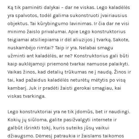
Ką tik paminėti dalykai – dar ne viskas. Lego kaladėlės
yra spalvotos, todėl galima sukonstruoti įvairiausius
objektus. Tai kūrybingumo lavinimas. Ir čia dar ne visi
minimo žaislo privalumai. Apie Lego konstruktorius
teigiamai atsiliepiama ir dėl aliuzijos į tvarką. Sakote,
nuskambėjo rimtai? Taip ir yra. Nelabai smagu
užminti ant kaladėlės, ar ne? Konstruktorius gali būti
kaip auklėjamoji priemonė tvarkai namuose palaikyti.
Vaikas žinos, kad detalių trūkumas ne į naudą. Žinos ir
tai, kad pažaidus kaladėlės neturėtų mėtytis po visą
kambarį. Juk ir pradėti žaisti gerokai smagiau, kai
viskas tvarkinga.
Lego konstruktoriai yra ne tik įdomūs, bet ir naudingi.
Kokių jų siūloma, galite pasižvalgyti internete ir
galbūt išrinkti tokį, kuris suteiks jūsų vaikui
džiaugsmo. Dėmesį patraukia ir žaislams taikomos