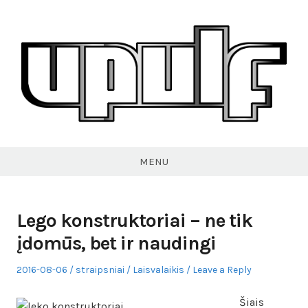
Skip
to
content
VPULF
MENU
Lego konstruktoriai – ne tik
įdomūs, bet ir naudingi
Posted
Author
Posted
2016-08-06
straipsniai
Laisvalaikis
Leave a Reply
on
in
Šiais