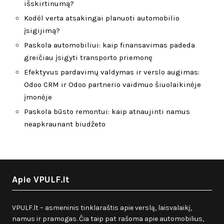
išskirtinumą?
Kodėl verta atsakingai planuoti automobilio
įsigijimą?
Paskola automobiliui: kaip finansavimas padeda
greičiau įsigyti transporto priemonę
Efektyvus pardavimų valdymas ir verslo augimas:
Odoo CRM ir Odoo partnerio vaidmuo šiuolaikinėje
įmonėje
Paskola būsto remontui: kaip atnaujinti namus
neapkraunant biudžeto
Apie VPULF.lt
VPULF.lt – asmeninis tinklaraštis apie verslą, laisvalaikį,
namus ir pramogas. Čia taip pat rašoma apie automobilius,