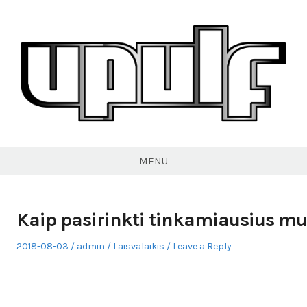
Skip
to
content
VPULF
MENU
Kaip pasirinkti tinkamiausius m
Posted
Author
Posted
2018-08-03
admin
Laisvalaikis
Leave a Reply
on
in