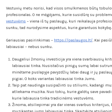
Vestuvių metu norisi, kad visos smulkmenos būtų tobulos. 
profesionalas. O ne mėgėjams, kurie susidūrę su problemo
vestuvėms
– viena iš tų paslaugų, kuri reikalauja profesi
sunku, tad nurodysime aspektus, kurie garantuos kokybę.
Geriausias pasirinkimas –
https://paslaugos.lt/
. Kai pasiū
labiausiai – nebus sunku.
Daugeliui žmonių investicija yra viena svarbiausių krite
labiausiai tinka. Nusistačius pinigų sumą labai sutru
minėtame puslapyje pavyzdžių labai daug ir jų paslaugos
pigiai. O koks variantas labiausiai tinka Jums.
Taip pat naudinga susipažinti su stiliumi, kadangi muz
atliekama muzika. Nuo tokių, kurie galėtų save pavadin
kurie labiausia tinka tradicinėms vestuvėms.
Žinoma, atsiliepimai yra dar vienas svarbus kriterijus, 
muzikantas jums labiausiai tinka. Skaitykite atsiliepim