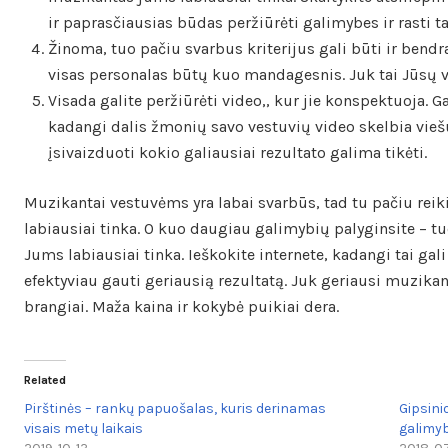
ir paprasčiausias būdas peržiūrėti galimybes ir rasti ta
Žinoma, tuo pačiu svarbus kriterijus gali būti ir bend
visas personalas būtų kuo mandagesnis. Juk tai Jūsų v
Visada galite peržiūrėti video,, kur jie konspektuoja. G
kadangi dalis žmonių savo vestuvių video skelbia vieš
įsivaizduoti kokio galiausiai rezultato galima tikėti.
Muzikantai vestuvėms yra labai svarbūs, tad tu pačiu reiki
labiausiai tinka. O kuo daugiau galimybių palyginsite – tu
Jums labiausiai tinka. Ieškokite internete, kadangi tai gal
efektyviau gauti geriausią rezultatą. Juk geriausi muzikan
brangiai. Maža kaina ir kokybė puikiai dera.
Related
Pirštinės – rankų papuošalas, kuris derinamas
Gipsini
visais metų laikais
galimyb