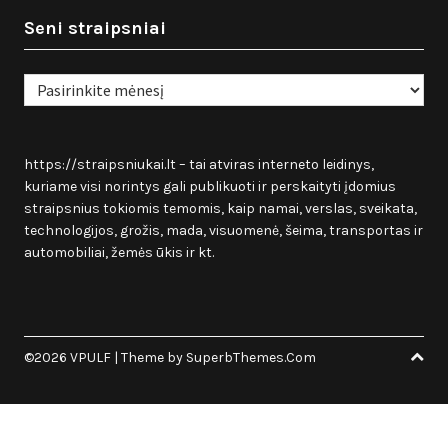
Seni straipsniai
Seni
straipsniai
https://straipsniukai.lt
– tai atviras interneto leidinys,
kuriame visi norintys gali publikuoti ir perskaityti įdomius
straipsnius tokiomis temomis, kaip namai, verslas, sveikata,
technologijos, grožis, mada, visuomenė, šeima, transportas ir
automobiliai, žemės ūkis ir kt.
©2026 VPULF
| Theme by
SuperbThemes.Com