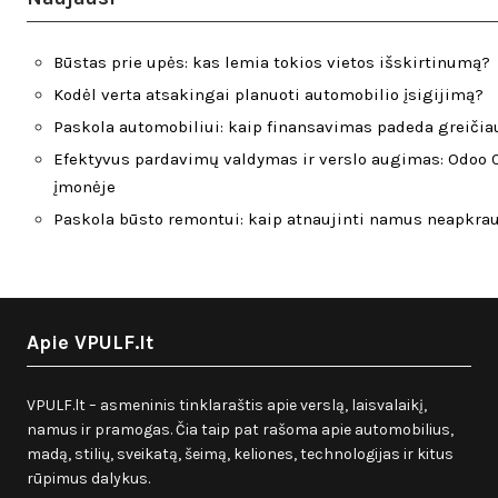
Būstas prie upės: kas lemia tokios vietos išskirtinumą?
Kodėl verta atsakingai planuoti automobilio įsigijimą?
Paskola automobiliui: kaip finansavimas padeda greičiau
Efektyvus pardavimų valdymas ir verslo augimas: Odoo C
įmonėje
Paskola būsto remontui: kaip atnaujinti namus neapkra
Apie VPULF.lt
VPULF.lt – asmeninis tinklaraštis apie verslą, laisvalaikį,
namus ir pramogas. Čia taip pat rašoma apie automobilius,
madą, stilių, sveikatą, šeimą, keliones, technologijas ir kitus
rūpimus dalykus.