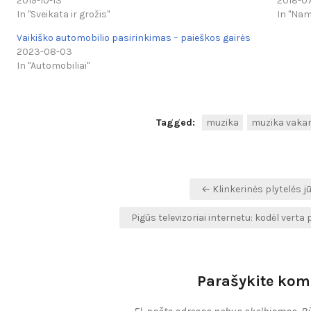
2019-10-13
2018-0
In "Sveikata ir grožis"
In "Nam
Vaikiško automobilio pasirinkimas – paieškos gairės
2023-08-03
In "Automobiliai"
Tagged:
muzika
muzika vaka
Navigacija
← Klinkerinės plytelės 
tarp
Pigūs televizoriai internetu: kodėl verta
įrašų
Parašykite kom