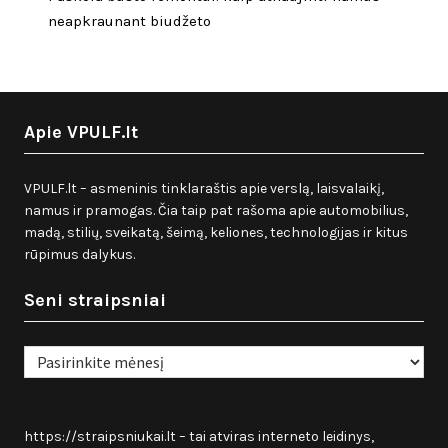
neapkraunant biudžeto
Apie VPULF.lt
VPULF.lt – asmeninis tinklaraštis apie verslą, laisvalaikį,
namus ir pramogas. Čia taip pat rašoma apie automobilius,
madą, stilių, sveikatą, šeimą, keliones, technologijas ir kitus
rūpimus dalykus.
Seni straipsniai
Seni
straipsniai
https://straipsniukai.lt
– tai atviras interneto leidinys,