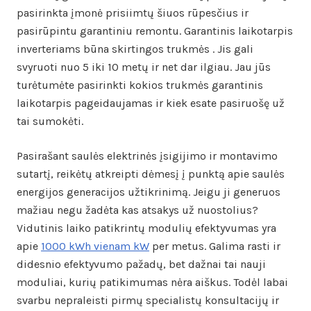
pasirinkta įmonė prisiimtų šiuos rūpesčius ir
pasirūpintu garantiniu remontu. Garantinis laikotarpis
inverteriams būna skirtingos trukmės . Jis gali
svyruoti nuo 5 iki 10 metų ir net dar ilgiau. Jau jūs
turėtumėte pasirinkti kokios trukmės garantinis
laikotarpis pageidaujamas ir kiek esate pasiruošę už
tai sumokėti.
Pasirašant saulės elektrinės įsigijimo ir montavimo
sutartį, reikėtų atkreipti dėmesį į punktą apie saulės
energijos generacijos užtikrinimą. Jeigu ji generuos
mažiau negu žadėta kas atsakys už nuostolius?
Vidutinis laiko patikrintų modulių efektyvumas yra
apie
1000 kWh vienam kW
per metus. Galima rasti ir
didesnio efektyvumo pažadų, bet dažnai tai nauji
moduliai, kurių patikimumas nėra aiškus. Todėl labai
svarbu nepraleisti pirmų specialistų konsultacijų ir