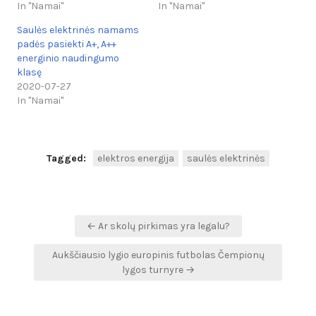
In "Namai"
In "Namai"
Saulės elektrinės namams
padės pasiekti A+, A++
energinio naudingumo
klasę
2020-07-27
In "Namai"
Tagged:
elektros energija
saulės elektrinės
Navigacija
← Ar skolų pirkimas yra legalu?
tarp
Aukščiausio lygio europinis futbolas Čempionų
įrašų
lygos turnyre →