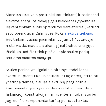
Šiandien Lietuvoje pasirinkti sau tinkantį ir patinkantį
elektros energijos tiekėją gali kiekvienas gyventojas.
Ieškant tinkamiausio sprendimo dera atidžiai įvertinti
savo poreikius ir galimybes. Koks
elektros tiekėjas
bus tinkamiausias pasirinkimas jums? Pastaruoju
metu vis dažniau atsisukamą į natūralios energijos
išteklius. Tad šiek tiek plačiau apie saulės parkų
teikiamą elektros energiją.
Saulės parkas yra ilgalaikis pirkinys, todėl labai
svarbu suprasti kuo jie skiriasi ir į ką derėtų atkreipti
ypatingą dėmesį. Saulės elektrinių pagrindiniai
komponentai yra trys – saulės moduliai, modulius
laikančioji konstrukcija ir ir inventeriai. Labai svarbu,
jog visi šie komponentai turėtų jiems suteiktas