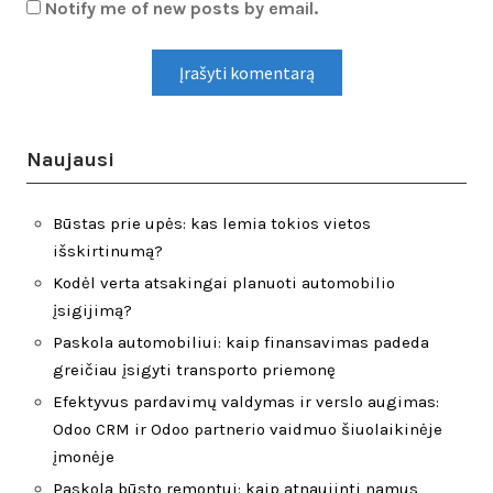
Notify me of new posts by email.
Naujausi
Būstas prie upės: kas lemia tokios vietos
išskirtinumą?
Kodėl verta atsakingai planuoti automobilio
įsigijimą?
Paskola automobiliui: kaip finansavimas padeda
greičiau įsigyti transporto priemonę
Efektyvus pardavimų valdymas ir verslo augimas:
Odoo CRM ir Odoo partnerio vaidmuo šiuolaikinėje
įmonėje
Paskola būsto remontui: kaip atnaujinti namus