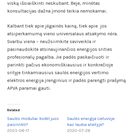
viską išsiaiškinti neskubant. Beje, minėtas
konsultacijas dažna įmonė teikia nemokamai.
Kalbant tiek apie jėgainės kainą, tiek apie jos
atsiperkamumą vieno universalaus atsakymo nėra.
Svarbu viena – neužsiimkite saviveikla ir
pasinaudokite atsinaujinančios energijos srities
profesionalų pagalba. Jie padės paskaičiuoti ir
parinkti pačius ekonomiškiausius ir konkrečioje
srityje tinkamiausius saulės energijos vertimo
elektros energija įrenginius ir padės parengti prašymą
APVA paramai gauti.
Related
Saulės moduliai: kodėl juos
Saulės energija Lietuvoje:
pasirinkti?
kas laukia ateityje?
2023-08-17
2020-07-28