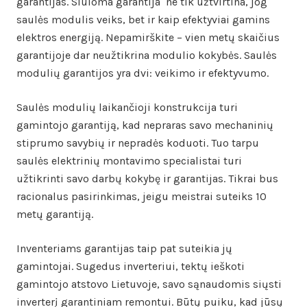
garantijas. Siūloma garantija ne tik užtvirtina, jog
saulės modulis veiks, bet ir kaip efektyviai gamins
elektros energiją. Nepamirškite – vien metų skaičius
garantijoje dar neužtikrina modulio kokybės. Saulės
modulių garantijos yra dvi: veikimo ir efektyvumo.
Saulės modulių laikančioji konstrukcija turi
gamintojo garantiją, kad nepraras savo mechaninių
stiprumo savybių ir nepradės koduoti. Tuo tarpu
saulės elektrinių montavimo specialistai turi
užtikrinti savo darbų kokybę ir garantijas. Tikrai bus
racionalus pasirinkimas, jeigu meistrai suteiks 10
metų garantiją.
Inventeriams garantijas taip pat suteikia jų
gamintojai. Sugedus inverteriui, tektų ieškoti
gamintojo atstovo Lietuvoje, savo sąnaudomis siųsti
inverterį garantiniam remontui. Būtų puiku, kad jūsų