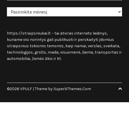
Seni
straipsniai
https://straipsniukai.lt
– tai atviras interneto leidinys,
kuriame visi norintys gali publikuoti ir perskaityti įdomius
straipsnius tokiomis temomis, kaip namai, verslas, sveikata,
technologijos, grožis, mada, visuomenė, šeima, transportas ir
automobiliai, žemės ūkis ir kt.
©2026 VPULF
| Theme by
SuperbThemes.Com