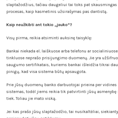
slaptažodžius, tačiau daugeliui tai toks pat skausmingas
procesas, kaip kasmetinis užsirašymas pas dantistą.
Kaip neužkibti ant tokio „jauko“?
Visų pirma, reikia atsiminti auksinę taisyklę:
Bankai niekada el. laiškuose arba telefonu ar socialiniuose
tinkluose neprašo prisijungimo duomenų. Jie yra užšifruo
saugumo sertifikatais, kuriems bankai išleidžia tikrai da
pinigų, kad visa sistema būtų apsaugota.
Prie jūsų duomenų banko darbuotojai prieina per vidines
sistemas, todėl jiems reikia tik patvirtinti jūsų asmenybę 
tiek. Toliau jie mato viską.
Jei kas prašo jūsų slaptažodžio, tai nusikaltėliai, siekiant