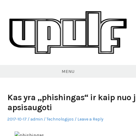
Skip
to
content
VPULF
MENU
Kas yra „phishingas“ ir kaip nuo 
apsisaugoti
Posted
Author
Posted
2017-10-17
admin
Technologijos
Leave a Reply
on
in