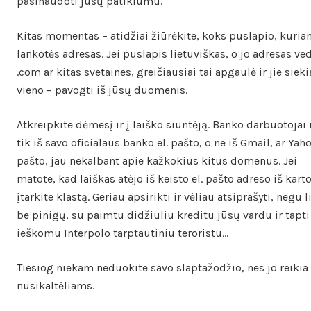
pasinaudoti jūsų patiklumu.
Kitas momentas – atidžiai žiūrėkite, koks puslapio, kuri
lankotės adresas. Jei puslapis lietuviškas, o jo adresas ved
.com ar kitas svetaines, greičiausiai tai apgaulė ir jie sieki
vieno – pavogti iš jūsų duomenis.
Atkreipkite dėmesį ir į laiško siuntėją. Banko darbuotojai 
tik iš savo oficialaus banko el. pašto, o ne iš Gmail, ar Yah
pašto, jau nekalbant apie kažkokius kitus domenus. Jei
matote, kad laiškas atėjo iš keisto el. pašto adreso iš kart
įtarkite klastą. Geriau apsirikti ir vėliau atsiprašyti, negu l
be pinigų, su paimtu didžiuliu kreditu jūsų vardu ir tapti
ieškomu Interpolo tarptautiniu teroristu…
Tiesiog niekam neduokite savo slaptažodžio, nes jo reikia 
nusikaltėliams.