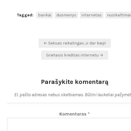
Tagged:
bankai
duomenys
internetas
nusikaltimai
Navigacija
← Seksas reikalingas…ir dar kaip!
tarp
Greitasis kreditas internetu →
įrašų
Parašykite komentarą
El. pašto adresas nebus skelbiamas.
Būtini laukeliai pažymė
Komentaras
*