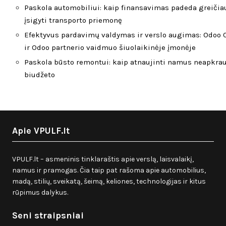
Paskola automobiliui: kaip finansavimas padeda greičia
įsigyti transporto priemonę
Efektyvus pardavimų valdymas ir verslo augimas: Odoo
ir Odoo partnerio vaidmuo šiuolaikinėje įmonėje
Paskola būsto remontui: kaip atnaujinti namus neapkra
biudžeto
Apie VPULF.lt
VPULF.lt – asmeninis tinklaraštis apie verslą, laisvalaikį,
namus ir pramogas. Čia taip pat rašoma apie automobilius,
madą, stilių, sveikatą, šeimą, keliones, technologijas ir kitus
rūpimus dalykus.
Seni straipsniai