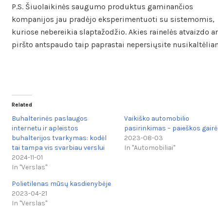
P.S. Šiuolaikinės saugumo produktus gaminančios
kompanijos jau pradėjo eksperimentuoti su sistemomis,
kuriose nebereikia slaptažodžio. Akies rainelės atvaizdo ar
piršto antspaudo taip paprastai nepersiųsite nusikaltėli
Related
Buhalterinės paslaugos
Vaikiško automobilio
internetu ir apleistos
pasirinkimas – paieškos gair
buhalterijos tvarkymas: kodėl
2023-08-03
tai tampa vis svarbiau verslui
In "Automobiliai"
2024-11-01
In "Verslas"
Polietilenas mūsų kasdienybėje
2023-04-21
In "Verslas"