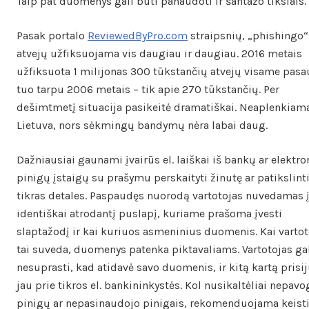
Taip pat duomenys gali būti panaudoti ir šantažo tikslais.
Pasak portalo
ReviewedByPro.com
straipsnių, „phishingo“
atvejų užfiksuojama vis daugiau ir daugiau. 2016 metais
užfiksuota 1 milijonas 300 tūkstančių atvejų visame pasa
tuo tarpu 2006 metais – tik apie 270 tūkstančių. Per
dešimtmetį situacija pasikeitė dramatiškai. Neaplenkiama
Lietuva, nors sėkmingų bandymų nėra labai daug.
Dažniausiai gaunami įvairūs el. laiškai iš bankų ar elektro
pinigų įstaigų su prašymu perskaityti žinutę ar patikslint
tikras detales. Paspaudęs nuorodą vartotojas nuvedamas 
identiškai atrodantį puslapį, kuriame prašoma įvesti
slaptažodį ir kai kuriuos asmeninius duomenis. Kai vartot
tai suveda, duomenys patenka piktavaliams. Vartotojas gal
nesuprasti, kad atidavė savo duomenis, ir kitą kartą prisi
jau prie tikros el. bankininkystės. Kol nusikaltėliai nepavo
pinigų ar nepasinaudojo pinigais, rekomenduojama keist