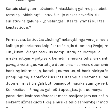
Kartais skaitydami užsienio žiniasklaidą galime pastebėti
terminą „phishing“. Lietuviškai jo niekas neverčia, tik
sulietuvina galūnę – „phishingas“. Kas tai yra? Iš kur tas
keistas žodis?
Pirmiausia, tai žodžio „fishing“ netaisyklinga versija, nes
kalboje ph tariamas kaip f. Ir reiškia jis duomenų žvejojim
Tik „žuvys“ čia yra patiklūs kompiuterių naudotojai, o
meškeriotojas – patyręs kibernetinis nusikaltėlis, siekiant
pavogti vertingus vartotojo duomenis – asmens duomeni
bankinę informaciją, kortelių numerius, el. bankininkystė
prisijungimų slaptažodžius ir t.t. Kas vėliau daroma su ta
duomenimis? Jie gali būti panaudoti nusikalstamoje veikl
Konkrečiau – žmogus gali būti apvogtas, jo duomenys
panaudoti įvairiose aferose ir machinacijose jam net neži
siekiant užmaskuoti tikrąją nusikaltėlio asmenybę ir mot