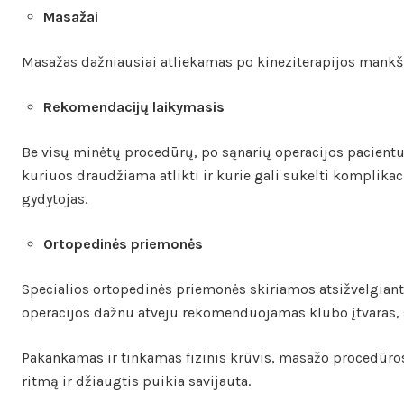
Masažai
Masažas dažniausiai atliekamas po kineziterapijos mankštų
Rekomendacijų laikymasis
Be visų minėtų procedūrų, po sąnarių operacijos pacientu
kuriuos draudžiama atlikti ir kurie gali sukelti komplikac
gydytojas.
Ortopedinės priemonės
Specialios ortopedinės priemonės skiriamos atsižvelgiant
operacijos dažnu atveju rekomenduojamas klubo įtvaras, s
Pakankamas ir tinkamas fizinis krūvis, masažo procedūros 
ritmą ir džiaugtis puikia savijauta.