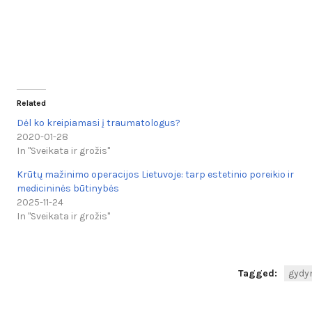
Related
Dėl ko kreipiamasi į traumatologus?
2020-01-28
In "Sveikata ir grožis"
Krūtų mažinimo operacijos Lietuvoje: tarp estetinio poreikio ir
medicininės būtinybės
2025-11-24
In "Sveikata ir grožis"
Tagged:
gydy