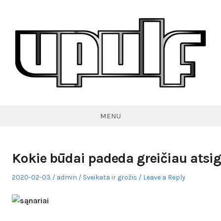
Skip
to
content
VPULF
MENU
Kokie būdai padeda greičiau atsig
Posted
Author
Posted
2020-02-03
admin
Sveikata ir grožis
Leave a Reply
on
in