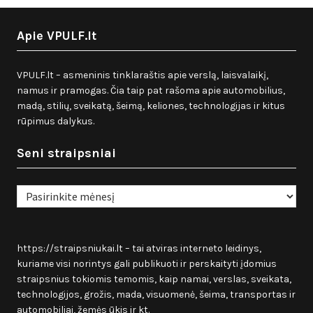
Apie VPULF.lt
VPULF.lt – asmeninis tinklaraštis apie verslą, laisvalaikį,
namus ir pramogas. Čia taip pat rašoma apie automobilius,
madą, stilių, sveikatą, šeimą, keliones, technologijas ir kitus
rūpimus dalykus.
Seni straipsniai
Seni
straipsniai
https://straipsniukai.lt
– tai atviras interneto leidinys,
kuriame visi norintys gali publikuoti ir perskaityti įdomius
straipsnius tokiomis temomis, kaip namai, verslas, sveikata,
technologijos, grožis, mada, visuomenė, šeima, transportas ir
automobiliai, žemės ūkis ir kt.