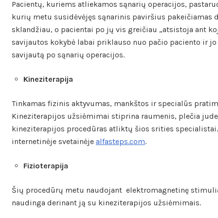
Pacientų, kuriems atliekamos sąnarių operacijos, pastaru
kurių metu susidėvėjęs sąnarinis paviršius pakeičiamas dir
sklandžiau, o pacientai po jų vis greičiau „atsistoja ant 
savijautos kokybė labai priklauso nuo pačio paciento ir jo
savijautą po sąnarių operacijos.
Kineziterapija
Tinkamas fizinis aktyvumas, mankštos ir specialūs prati
Kineziterapijos užsiėmimai stiprina raumenis, plečia jud
kineziterapijos procedūras atliktų šios srities specialista
internetinėje svetainėje
alfasteps.com
.
Fizioterapija
Šių procedūrų metu naudojant elektromagnetinę stimulia
naudinga derinant ją su kineziterapijos užsiėmimais.