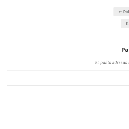
Navigacija
← Dėl
tarp
K
įrašų
Pa
El. pašto adresas