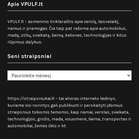
Apie VPULF.lt
VPULF.lt – asmeninis tinklaraštis apie verslą, laisvalaikį,
namus ir pramogas. Čia taip pat rašoma apie automobilius,
madą, stilių, sveikatą, šeimą, keliones, technologijas ir kitus
rūpimus dalykus.
Seni straipsniai
Seni
straipsniai
https://straipsniukai.lt
– tai atviras interneto leidinys,
kuriame visi norintys gali publikuoti ir perskaityti įdomius
straipsnius tokiomis temomis, kaip namai, verslas, sveikata,
technologijos, grožis, mada, visuomenė, šeima, transportas ir
automobiliai, žemės ūkis ir kt.