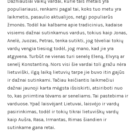
Dažniausiai vaikų vardai, kurie tais metais yra
populiariausi, renkami pagal tai, koks tuo metu yra
laikmetis, pasaulio aktualijos, netgi populiarūs
žmonės. Todėl kai kalbame apie tradicinius, kadaise
visiems dažnai sutinkamus vardus, tokius kaip Jonas,
Anelė, Juozas, Petras, tenka sutikti, jog tėveliai tokių
vardų vengia tiesiog todėl, jog mano, kad jie yra
atgyvena. Turbūt ne vienas turi senelę Eleną, Elvyrą ar
senelį Konstantiną. Nors visi šie vardai toli gražu nėra
lietuviški, ilgą laiką lietuvių tarpe jie buvo itin gajūs
ir dažnai sutinkami. Tačiau keičiantis laikmečiui
dažnai jaunoji karta mėgsta išsiskirti, atsiriboti nuo
to, kas priimtina tėvams ar seneliams. Tai pastebima ir
varduose. Ypač laisvėjant Lietuvai, laisvėjo ir vardų
pasirinkimas, todėl ir tokių tikrai lietuviškų vardų
kaip Aušra, Rasa, Irmantas, Rimas šiandien ir
sutinkame gana retai.