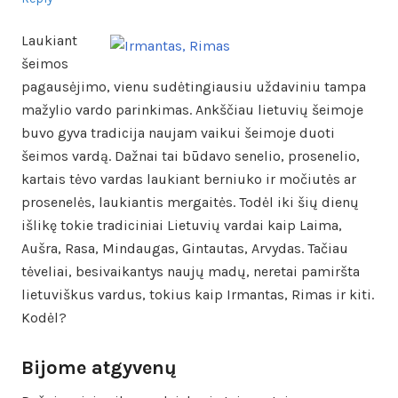
Laukiant
šeimos
pagausėjimo, vienu sudėtingiausiu uždaviniu tampa
mažylio vardo parinkimas. Ankščiau lietuvių šeimoje
buvo gyva tradicija naujam vaikui šeimoje duoti
šeimos vardą. Dažnai tai būdavo senelio, prosenelio,
kartais tėvo vardas laukiant berniuko ir močiutės ar
prosenelės, laukiantis mergaitės. Todėl iki šių dienų
išlikę tokie tradiciniai Lietuvių vardai kaip Laima,
Aušra, Rasa, Mindaugas, Gintautas, Arvydas. Tačiau
tėveliai, besivaikantys naujų madų, neretai pamiršta
lietuviškus vardus, tokius kaip Irmantas, Rimas ir kiti.
Kodėl?
Bijome atgyvenų