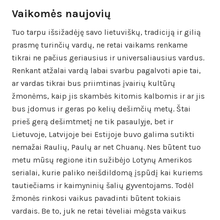
Vaikomės naujovių
Tuo tarpu išsižadėję savo lietuviškų, tradiciją ir gilią
prasmę turinčių vardų, ne retai vaikams renkame
tikrai ne pačius geriausius ir universaliausius vardus.
Renkant atžalai vardą labai svarbu pagalvoti apie tai,
ar vardas tikrai bus priimtinas įvairių kultūrų
žmonėms, kaip jis skambės kitomis kalbomis ir ar jis
bus įdomus ir geras po kelių dešimčių metų. Štai
prieš gerą dešimtmetį ne tik pasaulyje, bet ir
Lietuvoje, Latvijoje bei Estijoje buvo galima sutikti
nemažai Raulių, Paulų ar net Chuanų. Nes būtent tuo
metu mūsų regione itin sužibėjo Lotynų Amerikos
serialai, kurie paliko neišdildomą įspūdį kai kuriems
tautiečiams ir kaimyninių šalių gyventojams. Todėl
žmonės rinkosi vaikus pavadinti būtent tokiais
vardais. Be to, juk ne retai tėveliai mėgsta vaikus