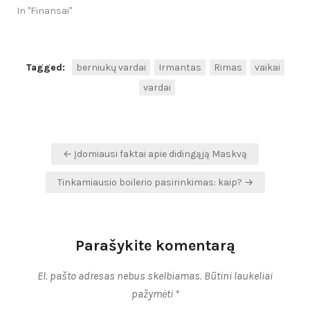
In "Finansai"
Tagged:
berniukų vardai
Irmantas
Rimas
vaikai
vardai
Navigacija
← Įdomiausi faktai apie didingąją Maskvą
tarp
Tinkamiausio boilerio pasirinkimas: kaip? →
įrašų
Parašykite komentarą
El. pašto adresas nebus skelbiamas.
Būtini laukeliai
pažymėti
*