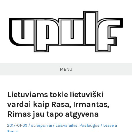
Skip
to
content
VPULF
MENU
Lietuviams tokie lietuviški
vardai kaip Rasa, Irmantas,
Rimas jau tapo atgyvena
Posted
Author
Posted
2017-01-09
straipsniai
Laisvalaikis
,
Paslaugos
Leave a
on
in
Reply