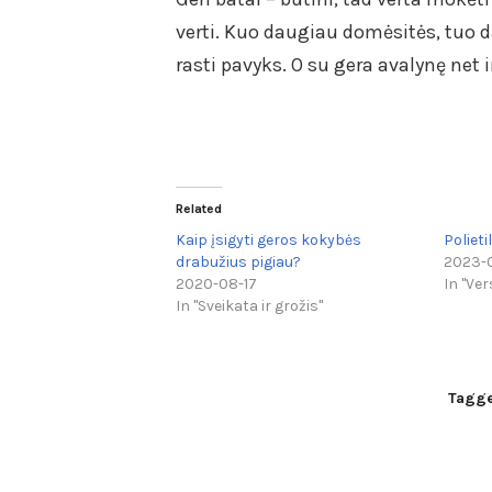
verti. Kuo daugiau domėsitės, tuo d
rasti pavyks. O su gera avalynę net 
Related
Kaip įsigyti geros kokybės
Poliet
drabužius pigiau?
2023-0
2020-08-17
In "Ver
In "Sveikata ir grožis"
Tagg