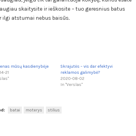
augiau skaitysite ir ieškosite – tuo geresnius batus
ir ilgi atstumai nebus baisūs.
ilenas mūsų kasdienybėje
Skrajutės – vis dar efektyvi
4-21
reklamos galimybė?
slas"
2020-08-02
In "Verslas"
ed:
batai
moterys
stilius