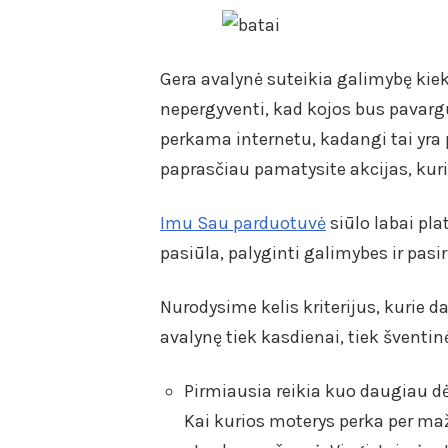
Gera avalynė suteikia galimybę kiek
nepergyventi, kad kojos bus pavar
perkama internetu, kadangi tai yra p
paprasčiau pamatysite akcijas, kur
Imu Sau parduotuvė
siūlo labai pl
pasiūla, palyginti galimybes ir pasir
Nurodysime kelis kriterijus, kurie d
avalynę tiek kasdienai, tiek švent
Pirmiausia reikia kuo daugiau dėm
Kai kurios moterys perka per maž