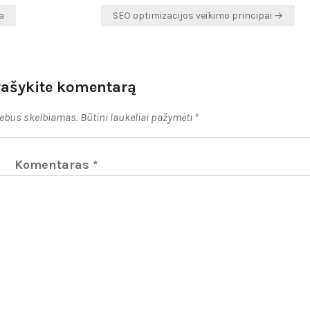
a
SEO optimizacijos veikimo principai →
rašykite komentarą
nebus skelbiamas.
Būtini laukeliai pažymėti
*
Komentaras
*