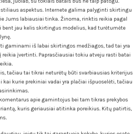
tiesa, juolab, su tokiais batais bus ne taip patogu.
r stiliaus aspektus. Internete galima palyginti skirtingu
rie Jums labiausiai tinka. Žinoma, rinktis reikia pagal
ti bent jau kelis skirtingus modelius, kad turėtumėte
lynę.
ūti gaminami iš labai skirtingos medžiagos, tad tai yra
 reikia įvertinti. Paprasčiausiai tokiu atveju rasti batai
eikia.
 tačiau tai tikrai neturėtų būti svarbiausias kriterijus
 kai kurie prekiniai vadai yra plačiai išpuoselėti, tačiau
asirinkimas.
 komentarus apie gamintojus bei tam tikras prekybos
riantą, kuris geriausiai atitinka poreikius. Kitų patirtis,
ms.
i daugiau, jeigu tik tai garantuoja kokybę, kurios esate