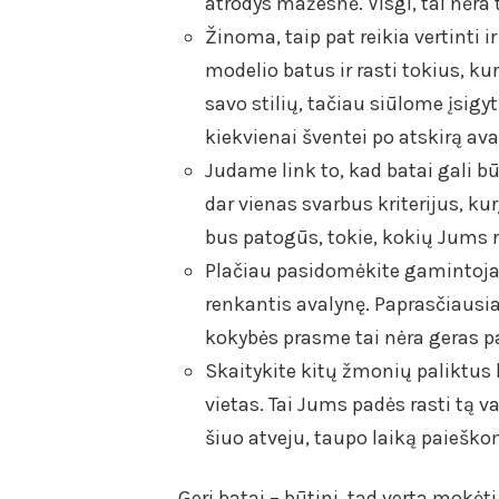
atrodys mažesnė. Visgi, tai nėra 
Žinoma, taip pat reikia vertinti i
modelio batus ir rasti tokius, ku
savo stilių, tačiau siūlome įsigy
kiekvienai šventei po atskirą ava
Judame link to, kad batai gali b
dar vienas svarbus kriterijus, kurį
bus patogūs, tokie, kokių Jums r
Plačiau pasidomėkite gamintojais,
renkantis avalynę. Paprasčiausiai
kokybės prasme tai nėra geras p
Skaitykite kitų žmonių paliktus
vietas. Tai Jums padės rasti tą va
šiuo atveju, taupo laiką paieško
Geri batai – būtini, tad verta mokėt