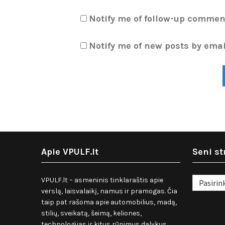
Notify me of follow-up commen
Notify me of new posts by emai
Apie VPULF.lt
Seni st
Seni
VPULF.lt – asmeninis tinklaraštis apie
straipsnia
verslą, laisvalaikį, namus ir pramogas. Čia
taip pat rašoma apie automobilius, madą,
stilių, sveikatą, šeimą, keliones,
technologijas ir kitus rūpimus dalykus.