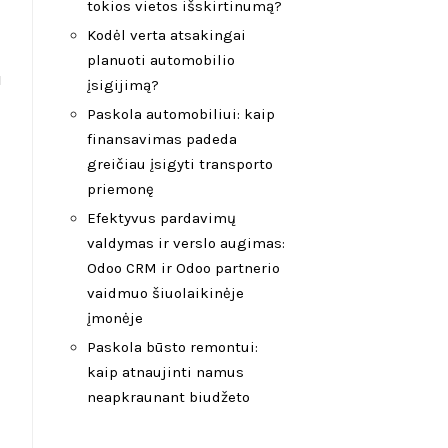
tokios vietos išskirtinumą?
Kodėl verta atsakingai
planuoti automobilio
u
įsigijimą?
Paskola automobiliui: kaip
finansavimas padeda
greičiau įsigyti transporto
priemonę
Efektyvus pardavimų
valdymas ir verslo augimas:
Odoo CRM ir Odoo partnerio
vaidmuo šiuolaikinėje
įmonėje
Paskola būsto remontui:
kaip atnaujinti namus
neapkraunant biudžeto