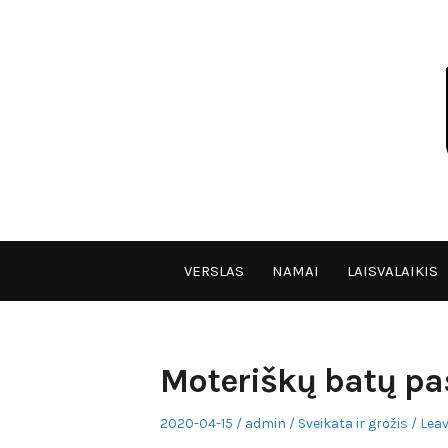
Skip
to
content
VPULF
VERSLAS
NAMAI
LAISVALAIKIS
Moteriškų batų pa
Posted
Author
Posted
2020-04-15
admin
Sveikata ir grožis
Leav
on
in