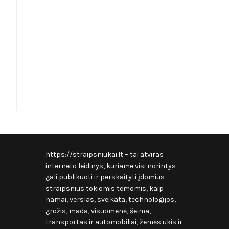
https://straipsniukai.lt
– tai atviras
interneto leidinys, kuriame visi norintys
gali publikuoti ir perskaityti įdomius
straipsnius tokiomis temomis, kaip
namai, verslas, sveikata, technologijos,
grožis, mada, visuomenė, šeima,
transportas ir automobiliai, žemės ūkis ir