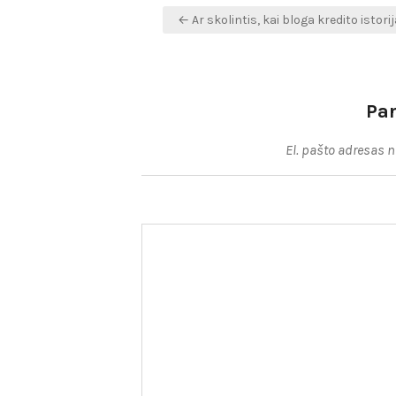
Navigacija
← Ar skolintis, kai bloga kredito istorij
tarp
įrašų
Pa
El. pašto adresas 