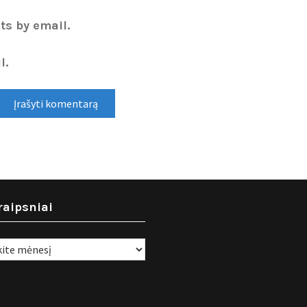
ts by email.
l.
raipsniai
i