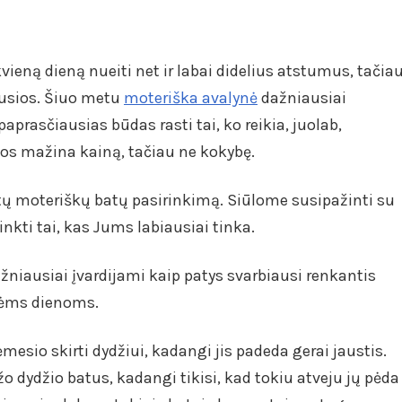
vieną dieną nueiti net ir labai didelius atstumus, tačia
gusios. Šiuo metu
moteriška avalynė
dažniausiai
aprasčiausias būdas rasti tai, ko reikia, juolab,
ios mažina kainą, tačiau ne kokybę.
atų moteriškų batų pasirinkimą. Siūlome susipažinti su
inkti tai, kas Jums labiausiai tinka.
ažniausiai įvardijami kaip patys svarbiausi renkantis
inėms dienoms.
esio skirti dydžiui, kadangi jis padeda gerai jaustis.
o dydžio batus, kadangi tikisi, kad tokiu atveju jų pėda