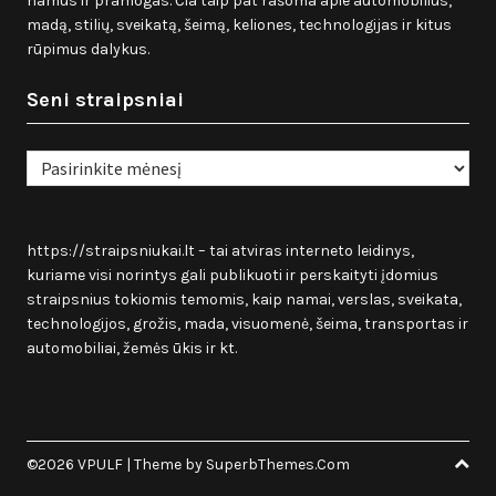
namus ir pramogas. Čia taip pat rašoma apie automobilius,
madą, stilių, sveikatą, šeimą, keliones, technologijas ir kitus
rūpimus dalykus.
Seni straipsniai
Seni
straipsniai
https://straipsniukai.lt
– tai atviras interneto leidinys,
kuriame visi norintys gali publikuoti ir perskaityti įdomius
straipsnius tokiomis temomis, kaip namai, verslas, sveikata,
technologijos, grožis, mada, visuomenė, šeima, transportas ir
automobiliai, žemės ūkis ir kt.
©2026 VPULF
| Theme by
SuperbThemes.Com