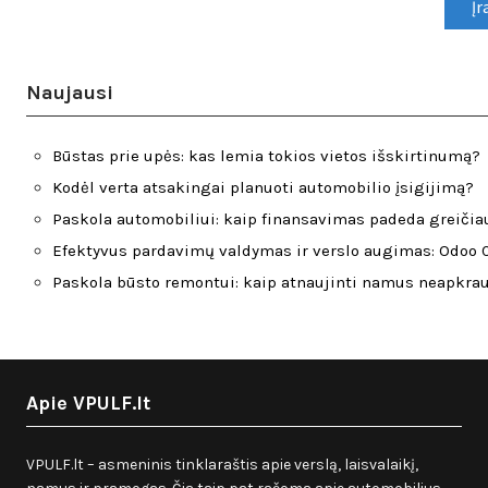
Naujausi
Būstas prie upės: kas lemia tokios vietos išskirtinumą?
Kodėl verta atsakingai planuoti automobilio įsigijimą?
Paskola automobiliui: kaip finansavimas padeda greičiau
Efektyvus pardavimų valdymas ir verslo augimas: Odoo C
Paskola būsto remontui: kaip atnaujinti namus neapkra
Apie VPULF.lt
VPULF.lt – asmeninis tinklaraštis apie verslą, laisvalaikį,