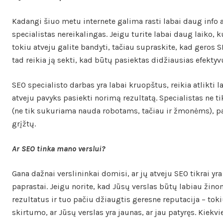
Kadangi šiuo metu internete galima rasti labai daug info a
specialistas nereikalingas. Jeigu turite labai daug laiko, 
tokiu atveju galite bandyti, tačiau supraskite, kad geros 
tad reikia ją sekti, kad būtų pasiektas didžiausias efekty
SEO specialisto darbas yra labai kruopštus, reikia atlikti
atveju pavyks pasiekti norimą rezultatą. Specialistas ne t
(ne tik sukuriama nauda robotams, tačiau ir žmonėms), pad
grįžtų.
Ar SEO tinka mano verslui?
Gana dažnai verslininkai domisi, ar jų atveju SEO tikrai yr
paprastai. Jeigu norite, kad Jūsų verslas būtų labiau žin
rezultatus ir tuo pačiu džiaugtis geresne reputacija – toki
skirtumo, ar Jūsų verslas yra jaunas, ar jau patyręs. Kiekv