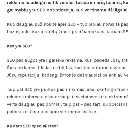
reklama naudinga ne tik verslui, tačiau ir naršytojams, k
galimybių yra SEO optimizacija, kuri vertinama dėl ilgalaik
Kuo daugiau sužinosite apie SEO – tuo labiau norėsite pa
bazinę info, kurią turėtų žinoti pradžiamokslis, kuriam S
Kas yra SEO?
SEO paslaugos yra ilgalaikė reklama, kuri padeda Jūsų int
Šios reklamos tikslas ne tik tas, kad Jūs būtumėte geriau
Jūsų reputaciją, kadangi žmonės dažniausiai palankiau ver
Taip pat SEO yra puikus pasirinkimas labai skirtingo tipo 
reklama internete pasitarnauja ir svetainėms ir elektronin
verta daugiau pasidomėti, taip pat – pasitarti su speciali
pateikia ir Jūsų puslapio vertinimo analizę.
Ką daro SEO specialistas?