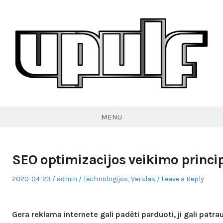
Skip
to
content
VPULF
MENU
SEO optimizacijos veikimo princi
Posted
Author
Posted
2020-04-23
admin
Technologijos
,
Verslas
Leave a Reply
on
in
Gera reklama internete gali padėti parduoti, ji gali patrauk