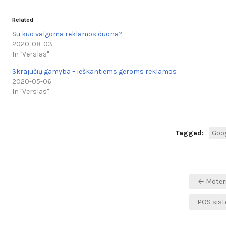
Related
Su kuo valgoma reklamos duona?
2020-08-03
In "Verslas"
Skrajučių gamyba – ieškantiems geroms reklamos
2020-05-06
In "Verslas"
Tagged:
Goo
Navigacija
← Moter
tarp
POS sis
įrašų