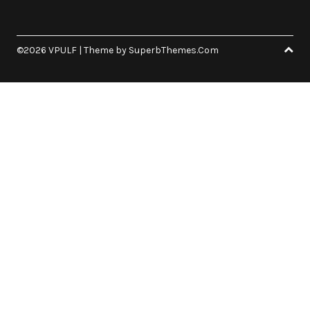
©2026 VPULF
| Theme by
SuperbThemes.Com