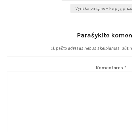
tarp
Vyriška piniginė – kaip ją priž
įrašų
Parašykite komen
El. pašto adresas nebus skelbiamas.
Būtin
Komentaras
*