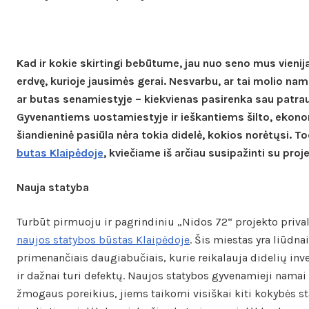
Kad ir kokie skirtingi bebūtume, jau nuo seno mus vienij
erdvę, kurioje jausimės gerai. Nesvarbu, ar tai molio nam
ar butas senamiestyje – kiekvienas pasirenka sau patrauk
Gyvenantiems uostamiestyje ir ieškantiems šilto, ekon
šiandieninė pasiūla nėra tokia didelė, kokios norėtųsi. 
butas Klaipėdoje
, kviečiame iš arčiau susipažinti su pro
Nauja statyba
Turbūt pirmuoju ir pagrindiniu „Nidos 72“ projekto prival
naujos statybos būstas Klaipėdoje
. Šis miestas yra liūdna
primenančiais daugiabučiais, kurie reikalauja didelių inve
ir dažnai turi defektų. Naujos statybos gyvenamieji namai
žmogaus poreikius, jiems taikomi visiškai kiti kokybės st