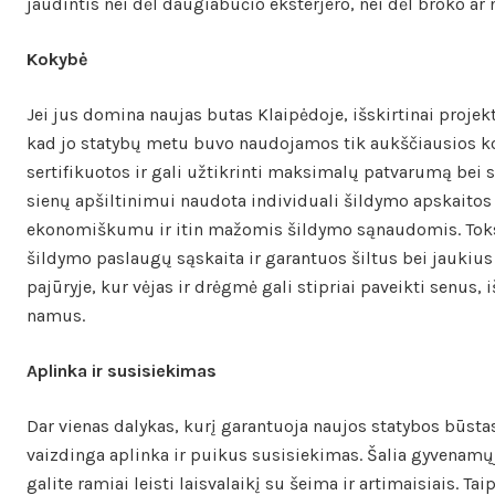
jaudintis nei dėl daugiabučio eksterjero, nei dėl broko a
Kokybė
Jei jus domina naujas butas Klaipėdoje, išskirtinai projekt
kad jo statybų metu buvo naudojamos tik aukščiausios k
sertifikuotos ir gali užtikrinti maksimalų patvarumą bei s
sienų apšiltinimui naudota individuali šildymo apskaitos 
ekonomiškumu ir itin mažomis šildymo sąnaudomis. Toks
šildymo paslaugų sąskaita ir garantuos šiltus bei jaukius
pajūryje, kur vėjas ir drėgmė gali stipriai paveikti senus
namus.
Aplinka ir susisiekimas
Dar vienas dalykas, kurį garantuoja naujos statybos būsta
vaizdinga aplinka ir puikus susisiekimas. Šalia gyvenam
galite ramiai leisti laisvalaikį su šeima ir artimaisiais. Tai