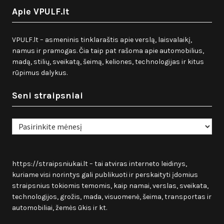
Apie VPULF.lt
VPULF.lt – asmeninis tinklaraštis apie verslą, laisvalaikį,
namus ir pramogas. Čia taip pat rašoma apie automobilius,
madą, stilių, sveikatą, šeimą, keliones, technologijas ir kitus
rūpimus dalykus.
Seni straipsniai
Seni
straipsniai
https://straipsniukai.lt
– tai atviras interneto leidinys,
kuriame visi norintys gali publikuoti ir perskaityti įdomius
straipsnius tokiomis temomis, kaip namai, verslas, sveikata,
technologijos, grožis, mada, visuomenė, šeima, transportas ir
automobiliai, žemės ūkis ir kt.