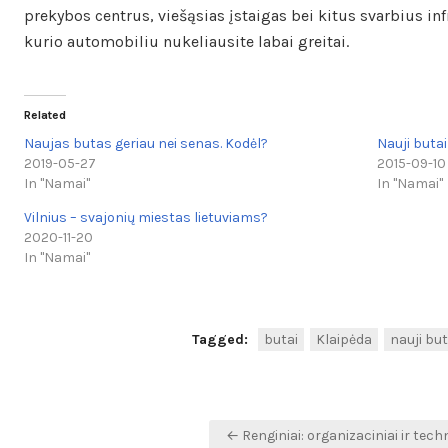
prekybos centrus, viešąsias įstaigas bei kitus svarbius infr
kurio automobiliu nukeliausite labai greitai.
Related
Naujas butas geriau nei senas. Kodėl?
Nauji butai
2019-05-27
2015-09-10
In "Namai"
In "Namai"
Vilnius – svajonių miestas lietuviams?
2020-11-20
In "Namai"
Tagged:
butai
Klaipėda
nauji but
Navigacija
← Renginiai: organizaciniai ir techn