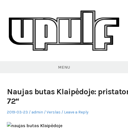
Skip
to
content
VPULF
MENU
Naujas butas Klaipėdoje: pristat
72“
Posted
Author
Posted
2019-03-23
admin
Verslas
Leave a Reply
on
in