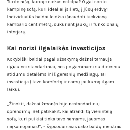
Turite nišą, kurioje niekas netelpa? O gal norite
kampinę sofą, kuri idealiai įsilietų į jūsų erdvę?
Individualūs baldai leidžia išnaudoti kiekvieną
kambario centimetrą, sukuriant jaukų ir funkcionalų
interjerą.
Kai norisi ilgalaikės investicijos
Kokybiški baldai pagal užsakymą dažnai tarnauja
ilgiau nei standartiniai, nes jie gaminami su didesniu
atidumu detalėms ir iš geresnių medžiagų. Tai
investicija į tavo komfortą ir namų jaukumą ilgam
laikui.
„Žinokit, dažnai žmonės bijo nestandartinių
sprendimų. Bet patikėkit, kai atrandi tą vienintelę
sofą, kuri puikiai tinka tavo namams, jausmas
neįkainojamas!“, – šypsodamasis sako baldų meistras