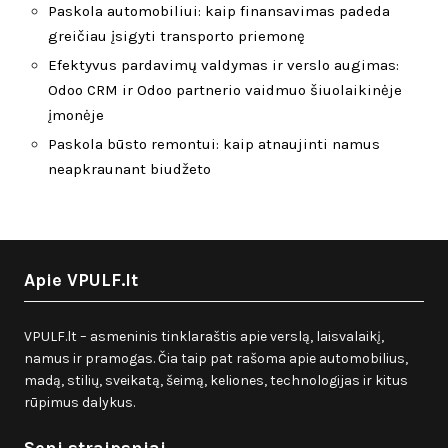
Paskola automobiliui: kaip finansavimas padeda
greičiau įsigyti transporto priemonę
Efektyvus pardavimų valdymas ir verslo augimas:
Odoo CRM ir Odoo partnerio vaidmuo šiuolaikinėje
įmonėje
Paskola būsto remontui: kaip atnaujinti namus
neapkraunant biudžeto
Apie VPULF.lt
VPULF.lt – asmeninis tinklaraštis apie verslą, laisvalaikį,
namus ir pramogas. Čia taip pat rašoma apie automobilius,
madą, stilių, sveikatą, šeimą, keliones, technologijas ir kitus
rūpimus dalykus.
Seni straipsniai