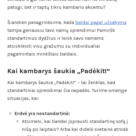
patogi, bet ir taptų tikru kambario akcentu?
Šiandien panagrinėsime, kada
baldai pagal užsakymą
tampa geriausiu tavo namų sprendimu! Pamiršk
standartinius dydžius ir leisk savo namams
atsiskleisti visu gražumu su individualiai
pagamintais minkštais baldais.
Kai kambarys šaukia „Padėkit!“
Kai kambarys šaukia „Padėkit!“ – tai ženklas, kad
standartiniai sprendimai čia nepadės. Turime omenyje
situacijas, kai:
Erdvė yra nestandartinė:
Atsimeni, kai bandei įsprausti standartinę sofą į
nišą po laiptais? Arba kai didelė svetainė atrodė