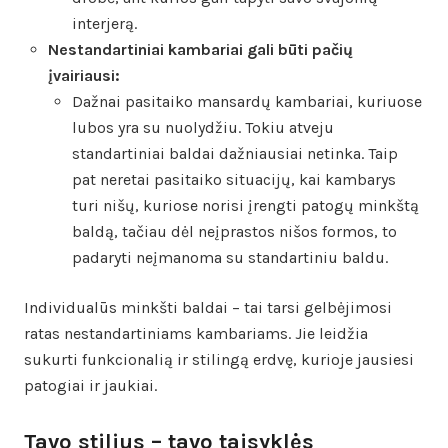
interjerą.
Nestandartiniai kambariai gali būti pačių
įvairiausi:
Dažnai pasitaiko mansardų kambariai, kuriuose
lubos yra su nuolydžiu. Tokiu atveju
standartiniai baldai dažniausiai netinka. Taip
pat neretai pasitaiko situacijų, kai kambarys
turi nišų, kuriose norisi įrengti patogų minkštą
baldą, tačiau dėl neįprastos nišos formos, to
padaryti neįmanoma su standartiniu baldu.
Individualūs minkšti baldai – tai tarsi gelbėjimosi
ratas nestandartiniams kambariams. Jie leidžia
sukurti funkcionalią ir stilingą erdvę, kurioje jausiesi
patogiai ir jaukiai.
Tavo stilius – tavo taisyklės