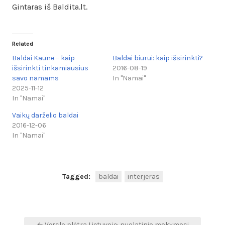
Gintaras iš Baldita.lt.
Related
Baldai Kaune – kaip
Baldai biurui: kaip išsirinkti?
išsirinkti tinkamiausius
2016-08-19
savo namams
In "Namai"
2025-11-12
In "Namai"
Vaikų darželio baldai
2016-12-06
In "Namai"
Tagged:
baldai
interjeras
Navigacija
← Verslo plėtra Lietuvoje: nuolatinio mokymosi