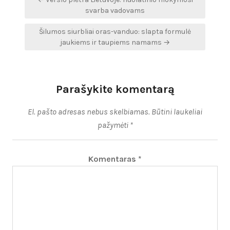
tarp
svarba vadovams
įrašų
Šilumos siurbliai oras-vanduo: slapta formulė
jaukiems ir taupiems namams →
Parašykite komentarą
El. pašto adresas nebus skelbiamas.
Būtini laukeliai
pažymėti
*
Komentaras
*