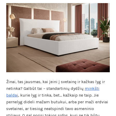
Žinai, tas jausmas, kai įeini į svetainę ir kažkas lyg ir
netinka? Galbūt tai – standartinių dydžių
minkšti
baldai
, kurie lyg ir tinka, bet… kažkaip ne taip. Jie
pernelyg dideli mažam butukui, arba per maži erdviai
svetainei, ar tiesiog neatspindi tavo asmeninio
stiliaus. O gal norisi tokios sofos, kuri ne tik būtų