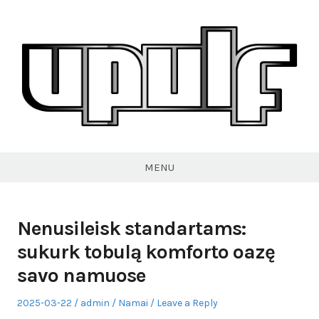
Skip
to
content
VPULF
MENU
Nenusileisk standartams:
sukurk tobulą komforto oazę
savo namuose
Posted
Author
Posted
2025-03-22
admin
Namai
Leave a Reply
on
in