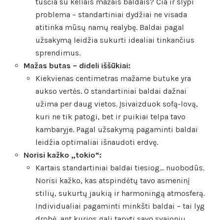
tuščia su keliais mažais baldais? Čia ir slypi
problema – standartiniai dydžiai ne visada
atitinka mūsų namų realybę. Baldai pagal
užsakymą leidžia sukurti idealiai tinkančius
sprendimus.
Mažas butas – dideli iššūkiai:
Kiekvienas centimetras mažame butuke yra
aukso vertės. O standartiniai baldai dažnai
užima per daug vietos. Įsivaizduok sofą-lovą,
kuri ne tik patogi, bet ir puikiai telpa tavo
kambaryje. Pagal užsakymą pagaminti baldai
leidžia optimaliai išnaudoti erdvę.
Norisi kažko „tokio“:
Kartais standartiniai baldai tiesiog… nuobodūs.
Norisi kažko, kas atspindėtų tavo asmeninį
stilių, sukurtų jaukią ir harmoningą atmosferą.
Individualiai pagaminti minkšti baldai – tai lyg
drobė, ant kurios gali tapyti savo svajonių