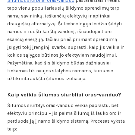
Šilumos siurbliai oras-vanduo
pastaraisiais metais
tapo vienu populiariausių šildymo sprendimų tarp
namų savininkų, ieškančių efektyvių ir aplinkai
draugiškų alternatyvų. Ši technologija leidžia šildyti
namus ir ruošti karštą vandenį, išnaudojant ore
esančią energiją. Tačiau prieš priimant sprendimą
įsigyti tokį įrenginį, svarbu suprasti, kaip jis veikia ir
kokios sąlygos būtinos jo efektyviam naudojimui.
Pažymėtina, kad šis šildymo būdas dažniausiai
tinkamas tik naujos statybos namams, kuriuose
užtikrinta aukšta šilumos izoliacija.
Kaip veikia šilumos siurbliai oras-vanduo?
Šilumos siurblys oras-vanduo veikia paprastu, bet
efektyviu principu – jis paima šilumą iš lauko oro ir
perduoda ją į namo šildymo sistemą. Procesas vyksta
taip: