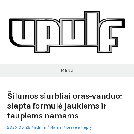
Skip
to
content
VPULF
MENU
Šilumos siurbliai oras-vanduo:
slapta formulė jaukiems ir
taupiems namams
Posted
Author
Posted
2025-03-28
admin
Namai
Leave a Reply
on
in