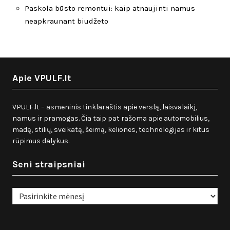
Paskola būsto remontui: kaip atnaujinti namus
neapkraunant biudžeto
Apie VPULF.lt
VPULF.lt – asmeninis tinklaraštis apie verslą, laisvalaikį,
namus ir pramogas. Čia taip pat rašoma apie automobilius,
madą, stilių, sveikatą, šeimą, keliones, technologijas ir kitus
rūpimus dalykus.
Seni straipsniai
Seni
straipsniai