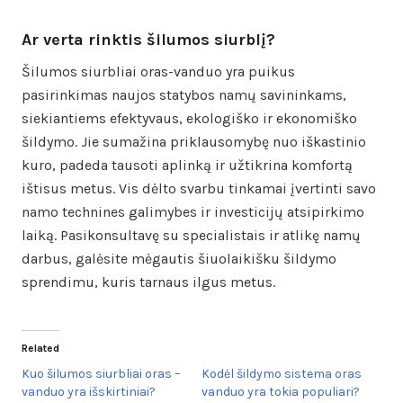
Ar verta rinktis šilumos siurblį?
Šilumos siurbliai oras-vanduo yra puikus
pasirinkimas naujos statybos namų savininkams,
siekiantiems efektyvaus, ekologiško ir ekonomiško
šildymo. Jie sumažina priklausomybę nuo iškastinio
kuro, padeda tausoti aplinką ir užtikrina komfortą
ištisus metus. Vis dėlto svarbu tinkamai įvertinti savo
namo technines galimybes ir investicijų atsipirkimo
laiką. Pasikonsultavę su specialistais ir atlikę namų
darbus, galėsite mėgautis šiuolaikišku šildymo
sprendimu, kuris tarnaus ilgus metus.
Related
Kuo šilumos siurbliai oras –
Kodėl šildymo sistema oras
vanduo yra išskirtiniai?
vanduo yra tokia populiari?