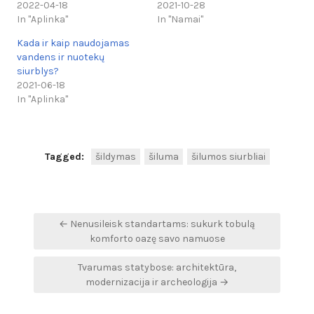
2022-04-18
2021-10-28
In "Aplinka"
In "Namai"
Kada ir kaip naudojamas
vandens ir nuotekų
siurblys?
2021-06-18
In "Aplinka"
Tagged:
šildymas
šiluma
šilumos siurbliai
Navigacija
← Nenusileisk standartams: sukurk tobulą
tarp
komforto oazę savo namuose
įrašų
Tvarumas statybose: architektūra,
modernizacija ir archeologija →