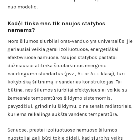
nuo modelio.
Kodėl tinkamas tik naujos statybos
namams?
Nors šilumos siurbliai oras-vanduo yra universalūs, jie
geriausiai veikia gerai izoliuotuose, energetiškai
efektyviuose namuose. Naujos statybos pastatai
dažniausiai atitinka šiuolaikinius energinio
naudingumo standartus (pvz., A+ ar A++ klasę), turi
kokybišką šiltinimą ir sandarias konstrukcijas. Tai
būtina, nes šilumos siurbliai efektyviausiai veikia su
žemesnės temperatūros šildymo sistemomis,
pavyzdžiui, grindiniu šildymu, o ne senais radiatoriais,
kuriems reikalinga aukšta vandens temperatūra.
Senuose, prastai izoliuotuose namuose šilumos
nuostoliai gali būti tokie dideli, kad siurblys veiks