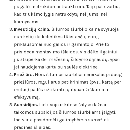
jis galės netrukdomai traukti orą. Taip pat svarbu,
kad triukšmo lygis netrukdytų nei jums, nei
kaimynams.
Investicijų kaina.
Šilumos siurblio kaina svyruoja
nuo kelių iki keliolikos tūkstančių eurų,
priklausomai nuo galios ir gamintojo. Prie to
prisideda montavimo išlaidos. Vis dėlto ilgainiui
jis atsiperka dėl mažesnių šildymo sąnaudų, ypač
jei naudojama kartu su saulės elektrine.
Priežiūra.
Nors šilumos siurbliai nereikalauja daug
priežiūros, reguliarus patikrinimas (pvz., kartą per
metus) padės užtikrinti jų ilgaamžiškumą ir
efektyvumą.
Subsidijos.
Lietuvoje ir kitose šalyse dažnai
taikomos subsidijos šilumos siurbliams įsigyti,
tad verta pasidomėti galimybėmis sumažinti
pradines išlaidas.