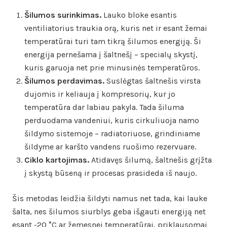
Šilumos surinkimas.
Lauko bloke esantis
ventiliatorius traukia orą, kuris net ir esant žemai
temperatūrai turi tam tikrą šilumos energiją. Ši
energija pernešama į šaltnešį – specialų skystį,
kuris garuoja net prie minusinės temperatūros.
Šilumos perdavimas.
Suslėgtas šaltnešis virsta
dujomis ir keliauja į kompresorių, kur jo
temperatūra dar labiau pakyla. Tada šiluma
perduodama vandeniui, kuris cirkuliuoja namo
šildymo sistemoje – radiatoriuose, grindiniame
šildyme ar karšto vandens ruošimo rezervuare.
Ciklo kartojimas.
Atidavęs šilumą, šaltnešis grįžta
į skystą būseną ir procesas prasideda iš naujo.
Šis metodas leidžia šildyti namus net tada, kai lauke
šalta, nes šilumos siurblys geba išgauti energiją net
esant -20 °C ar žemesnei temperatūrai, priklausomai