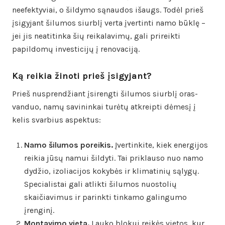
neefektyviai, o šildymo sąnaudos išaugs. Todėl prieš
įsigyjant šilumos siurblį verta įvertinti namo būklę –
jei jis neatitinka šių reikalavimų, gali prireikti
papildomų investicijų į renovaciją.
Ką reikia žinoti prieš įsigyjant?
Prieš nusprendžiant įsirengti šilumos siurblį oras-
vanduo, namų savininkai turėtų atkreipti dėmesį į
kelis svarbius aspektus:
Namo šilumos poreikis.
Įvertinkite, kiek energijos
reikia jūsų namui šildyti. Tai priklauso nuo namo
dydžio, izoliacijos kokybės ir klimatinių sąlygų.
Specialistai gali atlikti šilumos nuostolių
skaičiavimus ir parinkti tinkamo galingumo
įrenginį.
Montavimo vieta.
Lauko blokui reikės vietos, kur