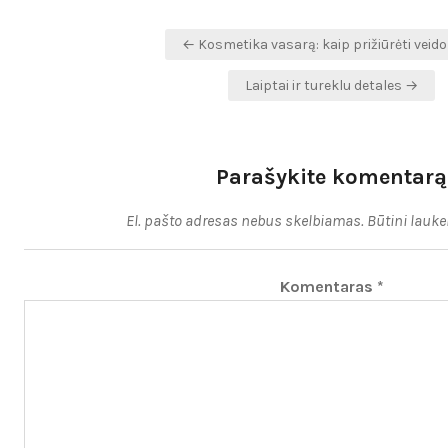
Navigacija
← Kosmetika vasarą: kaip prižiūrėti veid
tarp
Laiptai ir tureklu detales →
įrašų
Parašykite komentarą
El. pašto adresas nebus skelbiamas.
Būtini lauke
Komentaras
*