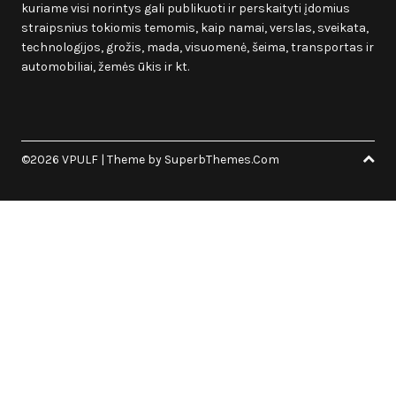
kuriame visi norintys gali publikuoti ir perskaityti įdomius
straipsnius tokiomis temomis, kaip namai, verslas, sveikata,
technologijos, grožis, mada, visuomenė, šeima, transportas ir
automobiliai, žemės ūkis ir kt.
©2026 VPULF
| Theme by
SuperbThemes.Com