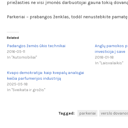
priežasties ne visi įmonės darbuotojai gauna tokią dovaną
Parkeriai – prabangos ženklas, todėl nenustebkite pamatę
Related
Padangos žemės ūkio technikai
Anglų pamokos pr
2016-05-11
investicija į save
In "Automobiliai"
2018-01-18
In "Laisvalaikis"
Kvapo demokratija: kaip kvepalų analogai
keičia parfumerijos industriją
2025-05-18
In "Sveikata ir grožis"
Tagged:
parkeriai
verslo dovano