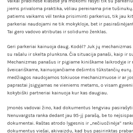
Vaikai pradinėse klasėse yra mokomi rašyti tik su parkeriu
jiems privaloma praktika, vėliau pereinama prie tušinukų
patiems vaikams vėl tenka prisiminti parkerius, tik jau ki
parkeriai naudojami ne tik mokykloje, bet ir pasirašinėja
Tai gero vadovo atributas ir solidumo ženklas.
Geri parkeriai kainuoja daug. Kodėl? Juk jų mechanizmas
su rašalu ir skelta plunksna. Čia situacija panaši, kaip ir s
Mechanizmas panašus ir pigiame kiniškame laikrodyje ir
šveicariškame, kainuojančiame dešimtis tūkstančių eurų.
medžiagos naudojamos tokiuose mechanizmuose ir ar jos 
paprastai įsigyjamas ne vieniems metams, o visam gyvenim
kokybiški partneriai kainuoja kur kas daugiau.
Įmonės vadovai žino, kad dokumentus lengviau pasirašyti
Nenuvargsta ranka dedant jau 95-jį parašą, be to neįsispa
dokumentai. Raštas atrodo lygesnis ir „nečiuožinėja“ ranka
dokumentus viešai, akivaizdu, kad bus pasirinktas praban