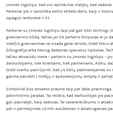
įmonės logotipu, kad visi aplinkiniai matytų, kad vadovai el
Parkeriai yra ir savotiška verslo etiketo dalis, kaip ir kosti
sąsagos rankovėse ir t.t.
Parkeriai su įmonės logotipu taip pat gali būti skirtingi.
graviravimo būdą, tačiau jei tik parkerio korpusas ar jo da
medžio graviravimas ne visada gerai atrodo, todėl tokiu 
šilkografija arba tiesiog dedamas specialus lipdukas. Tech
tačiau akivaizdu viena – parkeris su įmonės logotipu – pu
darbuotojams, tiek klientams, tiek partneriams. Aišku, daž
todėl svarbu pasirūpinti, kad jis būtų padovanojamas su s
galima pasidėti į trofėjų ir apdovanojimų lentyną ir pelnyt
Simbolinė šios dovanos prasmė taip pat labai prasminga
patvirtinimo parašas. Tai reiškia, kad darbuotojas yra pasi
gali pasirašyti, kaip vadovas. Tai savarankiškumo ir atsak
pat ir palinkėjimas užimti aukštesnes ir atsakingesnes par