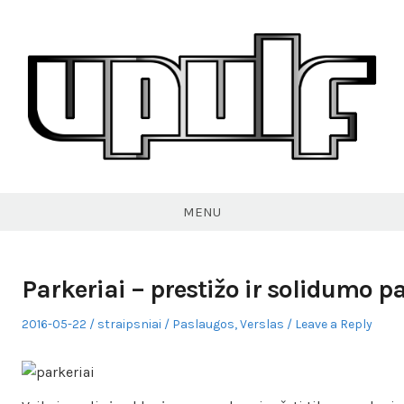
Skip
to
content
VPULF
MENU
Parkeriai – prestižo ir solidumo p
Posted
Author
Posted
2016-05-22
straipsniai
Paslaugos
,
Verslas
Leave a Reply
on
in