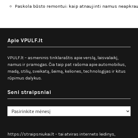
Paskola būsto remontui: kaip atnaujinti namus neapkra
Apie VPULF.lt
VPULF.lt – asmeninis tinklaraštis apie verslą, laisvalaikį,
namus ir pramogas. Čia taip pat rašoma apie automobilius,
madą, stilių, sveikatą, šeimą, keliones, technologijas ir kitus
rūpimus dalykus.
Seni straipsniai
Seni
straipsniai
https://straipsniukai.lt
– tai atviras interneto leidinys,