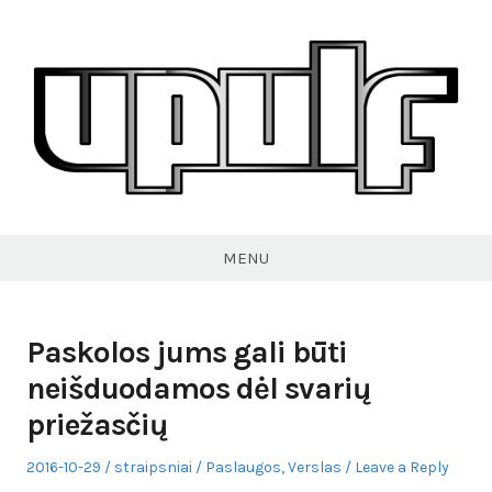
Skip
to
content
VPULF
MENU
Paskolos jums gali būti
neišduodamos dėl svarių
priežasčių
Posted
Author
Posted
2016-10-29
straipsniai
Paslaugos
,
Verslas
Leave a Reply
on
in