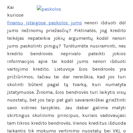
Kai
kuriose
finansų įstaigose paskolos jums
nenori išduoti dėl
jums nežinomų priežasčių? Piktinatės, jog kredito
teikėjas nepateikia jokių argumentų kodėl nenori
jums paskolinti pinigų? Turėtumėte nusiraminti, nes
kredito bendrovės neprivalo pateikti jokios
informacijos apie tai kodėl jums nenori išduoti
vartojimo kredito. Lietuvoje šios bendrovės yra
prižiūrimos, tačiau tai dar nereiškia, kad jos turi
skolinti būtent pagal tą tvarką, kuri numatyta
įstatymuose. Žinoma, šios bendrovės turi laikytis visų
nuostatų, bet jos taip pat gali savarankiškai griežtinti
savo vidines taisykles. Jau dabar galima matyti
skirtingus skolinimo principus, kuriais vadovaujasi
tam tikros kredito bendrovės. Vienos kreditus išduoda
laikantis tik mokumo vertinimo nuostatų bei VKĮ, o