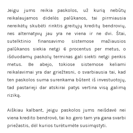
Jeigu jums reikia paskolos, už kurią nebūtų
reikalaujamos didelės palūkanos, tai pirmiausia
nereikėtų skubėti rinktis greitųjų kreditų bendrovių,
nes alternatyvų jau yra ne viena ir ne dvi. Štai,
sutelktinio finansavimo sistemose mažiausios
palūkanos siekia netgi 6 procentus per metus, o
išduodamų paskolų terminas gali siekti netgi penkis
metus. Be abejo, tokiose sistemose keliami
reikalavimai yra dar griežtesni, o svarbiausia tai, kad
ten paskolos suma surenkama būtent iš investuotojų,
tad pastarieji dar atskirai patys vertina visą galimą
riziką.
Aiškiau kalbant, jeigu paskolos jums neišdavė nei
viena kredito bendrovė, tai ko gero tam yra gana svarbi
priežastis, dėl kurios turėtumėte susimąstyti.