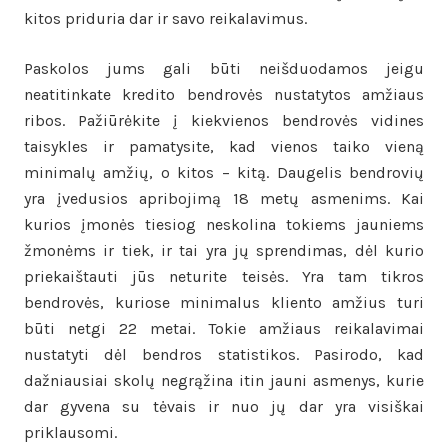
kitos priduria dar ir savo reikalavimus.
Paskolos jums gali būti neišduodamos jeigu
neatitinkate kredito bendrovės nustatytos amžiaus
ribos. Pažiūrėkite į kiekvienos bendrovės vidines
taisykles ir pamatysite, kad vienos taiko vieną
minimalų amžių, o kitos – kitą. Daugelis bendrovių
yra įvedusios apribojimą 18 metų asmenims. Kai
kurios įmonės tiesiog neskolina tokiems jauniems
žmonėms ir tiek, ir tai yra jų sprendimas, dėl kurio
priekaištauti jūs neturite teisės. Yra tam tikros
bendrovės, kuriose minimalus kliento amžius turi
būti netgi 22 metai. Tokie amžiaus reikalavimai
nustatyti dėl bendros statistikos. Pasirodo, kad
dažniausiai skolų negrąžina itin jauni asmenys, kurie
dar gyvena su tėvais ir nuo jų dar yra visiškai
priklausomi.