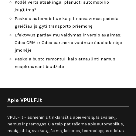
Kodėl verta atsakingai planuoti automobilio
įsigijimą?
Paskola automobiliui: kaip finansavimas padeda
greičiau įsigyti transporto priemonę
Efektyvus pardavimų valdymas ir verslo augimas:
Odoo CRM ir Odoo partnerio vaidmuo šiuolaikinėje
įmonėje
Paskola būsto remontui: kaip atnaujinti namus
neapkraunant biudžeto
Apie VPULF.lt
VPULF.lt – asmeninis tinklaraštis apie verslą, laisvalaikį,
namus ir pramogas. Čia taip pat rašoma apie automobilius,
madą, stilių, sveikatą, šeimą, keliones, technologijas ir kitus