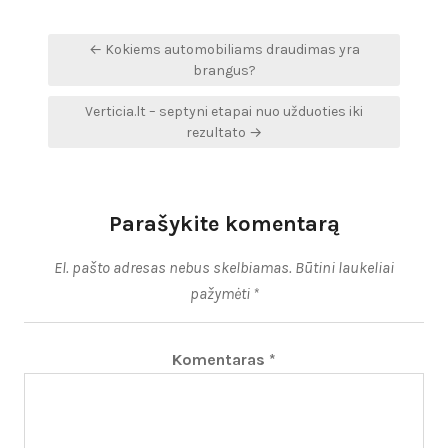
Navigacija
← Kokiems automobiliams draudimas yra
tarp
brangus?
įrašų
Verticia.lt – septyni etapai nuo užduoties iki
rezultato →
Parašykite komentarą
El. pašto adresas nebus skelbiamas.
Būtini laukeliai
pažymėti
*
Komentaras
*