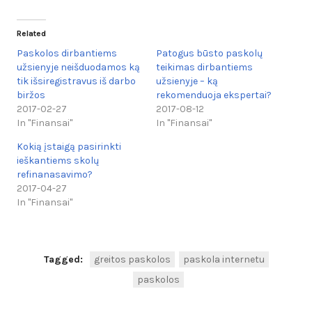
Related
Paskolos dirbantiems
Patogus būsto paskolų
užsienyje neišduodamos ką
teikimas dirbantiems
tik išsiregistravus iš darbo
užsienyje – ką
biržos
rekomenduoja ekspertai?
2017-02-27
2017-08-12
In "Finansai"
In "Finansai"
Kokią įstaigą pasirinkti
ieškantiems skolų
refinanasavimo?
2017-04-27
In "Finansai"
Tagged:
greitos paskolos
paskola internetu
paskolos