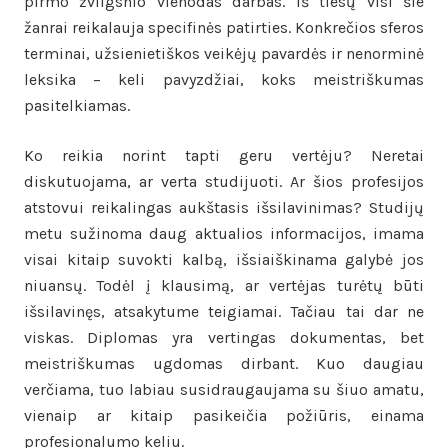
pirmo žvilgsnio vienodas darbas. Iš tiesų visi šie
žanrai reikalauja specifinės patirties. Konkrečios sferos
terminai, užsienietiškos veikėjų pavardės ir nenorminė
leksika – keli pavyzdžiai, koks meistriškumas
pasitelkiamas.
Ko reikia norint tapti geru vertėju? Neretai
diskutuojama, ar verta studijuoti. Ar šios profesijos
atstovui reikalingas aukštasis išsilavinimas? Studijų
metu sužinoma daug aktualios informacijos, imama
visai kitaip suvokti kalbą, išsiaiškinama galybė jos
niuansų. Todėl į klausimą, ar vertėjas turėtų būti
išsilavinęs, atsakytume teigiamai. Tačiau tai dar ne
viskas. Diplomas yra vertingas dokumentas, bet
meistriškumas ugdomas dirbant. Kuo daugiau
verčiama, tuo labiau susidraugaujama su šiuo amatu,
vienaip ar kitaip pasikeičia požiūris, einama
profesionalumo keliu.