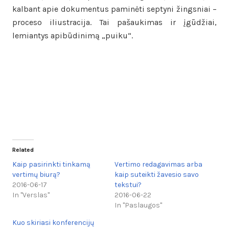
kalbant apie dokumentus paminėti septyni žingsniai –
proceso iliustracija. Tai pašaukimas ir įgūdžiai,
lemiantys apibūdinimą „puiku“.
Related
Kaip pasirinkti tinkamą
Vertimo redagavimas arba
vertimų biurą?
kaip suteikti žavesio savo
2016-06-17
tekstui?
In "Verslas"
2016-06-22
In "Paslaugos"
Kuo skiriasi konferencijų