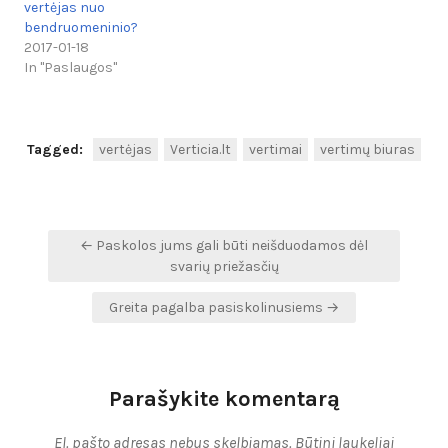
vertėjas nuo
bendruomeninio?
2017-01-18
In "Paslaugos"
Tagged:
vertėjas
Verticia.lt
vertimai
vertimų biuras
Navigacija
← Paskolos jums gali būti neišduodamos dėl
tarp
svarių priežasčių
įrašų
Greita pagalba pasiskolinusiems →
Parašykite komentarą
El. pašto adresas nebus skelbiamas.
Būtini laukeliai