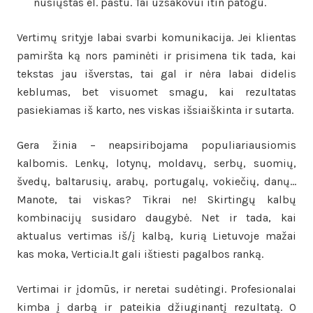
nusiųstas el. paštu. Tai užsakovui itin patogu.
Vertimų srityje labai svarbi komunikacija. Jei klientas
pamiršta ką nors paminėti ir prisimena tik tada, kai
tekstas jau išverstas, tai gal ir nėra labai didelis
keblumas, bet visuomet smagu, kai rezultatas
pasiekiamas iš karto, nes viskas išsiaiškinta ir sutarta.
Gera žinia – neapsiribojama populiariausiomis
kalbomis. Lenkų, lotynų, moldavų, serbų, suomių,
švedų, baltarusių, arabų, portugalų, vokiečių, danų…
Manote, tai viskas? Tikrai ne! Skirtingų kalbų
kombinacijų susidaro daugybė. Net ir tada, kai
aktualus vertimas iš/į kalbą, kurią Lietuvoje mažai
kas moka, Verticia.lt gali ištiesti pagalbos ranką.
Vertimai ir įdomūs, ir neretai sudėtingi. Profesionalai
kimba į darbą ir pateikia džiuginantį rezultatą. O