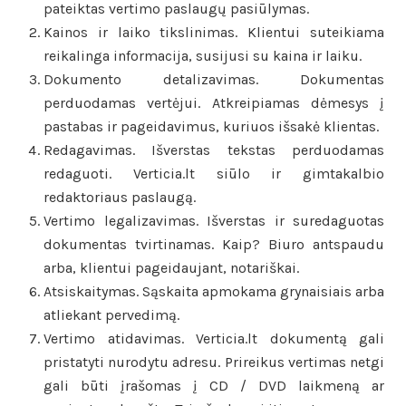
pateiktas vertimo paslaugų pasiūlymas.
Kainos ir laiko tikslinimas. Klientui suteikiama
reikalinga informacija, susijusi su kaina ir laiku.
Dokumento detalizavimas. Dokumentas
perduodamas vertėjui. Atkreipiamas dėmesys į
pastabas ir pageidavimus, kuriuos išsakė klientas.
Redagavimas. Išverstas tekstas perduodamas
redaguoti. Verticia.lt siūlo ir gimtakalbio
redaktoriaus paslaugą.
Vertimo legalizavimas. Išverstas ir suredaguotas
dokumentas tvirtinamas. Kaip? Biuro antspaudu
arba, klientui pageidaujant, notariškai.
Atsiskaitymas. Sąskaita apmokama grynaisiais arba
atliekant pervedimą.
Vertimo atidavimas. Verticia.lt dokumentą gali
pristatyti nurodytu adresu. Prireikus vertimas netgi
gali būti įrašomas į CD / DVD laikmeną ar