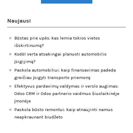
Naujausi
Būstas prie upės: kas lemia tokios vietos
išskirtinumą?
Kodėl verta atsakingai planuoti automobilio
įsigijimą?
Paskola automobiliui: kaip finansavimas padeda
greičiau įsigyti transporto priemonę
Efektyvus pardavimų valdymas ir verslo augimas:
Odoo CRM ir Odoo partnerio vaidmuo šiuolaikinėje
įmonėje
Paskola būsto remontui: kaip atnaujinti namus
neapkraunant biudžeto