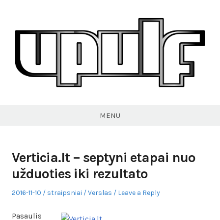
Skip
to
content
VPULF
MENU
Verticia.lt – septyni etapai nuo
užduoties iki rezultato
Posted
Author
Posted
2016-11-10
straipsniai
Verslas
Leave a Reply
on
in
Pasaulis