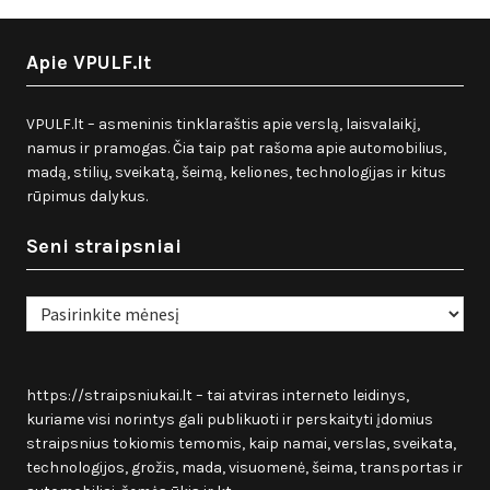
Apie VPULF.lt
VPULF.lt – asmeninis tinklaraštis apie verslą, laisvalaikį,
namus ir pramogas. Čia taip pat rašoma apie automobilius,
madą, stilių, sveikatą, šeimą, keliones, technologijas ir kitus
rūpimus dalykus.
Seni straipsniai
Seni
straipsniai
https://straipsniukai.lt
– tai atviras interneto leidinys,
kuriame visi norintys gali publikuoti ir perskaityti įdomius
straipsnius tokiomis temomis, kaip namai, verslas, sveikata,
technologijos, grožis, mada, visuomenė, šeima, transportas ir