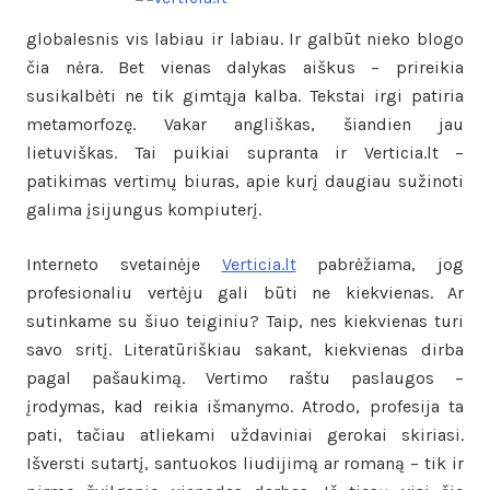
globalesnis vis labiau ir labiau. Ir galbūt nieko blogo
čia nėra. Bet vienas dalykas aiškus – prireikia
susikalbėti ne tik gimtąja kalba. Tekstai irgi patiria
metamorfozę. Vakar angliškas, šiandien jau
lietuviškas. Tai puikiai supranta ir Verticia.lt –
patikimas vertimų biuras, apie kurį daugiau sužinoti
galima įsijungus kompiuterį.
Interneto svetainėje
Verticia.lt
pabrėžiama, jog
profesionaliu vertėju gali būti ne kiekvienas. Ar
sutinkame su šiuo teiginiu? Taip, nes kiekvienas turi
savo sritį. Literatūriškiau sakant, kiekvienas dirba
pagal pašaukimą. Vertimo raštu paslaugos –
įrodymas, kad reikia išmanymo. Atrodo, profesija ta
pati, tačiau atliekami uždaviniai gerokai skiriasi.
Išversti sutartį, santuokos liudijimą ar romaną – tik ir