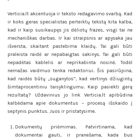
Verticia.lt akcentuoja ir teksto redagavimo svarbą. Kad
ir koks geras specialistas perteiktų tekstą kita kalba,
kad ir kaip susikaupęs jis dėliotų frazes, visgi tai ne
mechaniškas darbas. Ir kai straipsnis ar apysaka jau
išversta, skaitant pastebima klaidų. Tai gali būti
praleista raidė ar nepabaigtas sakinys. Tai gali būti
nepadėtas kablelis ar neprikabinta nosinė. Todėl
nemažas vaidmuo tenka redaktoriui. Šis pasirūpina,
kad raidės būtų „suganytos“, kad vertinys džiugintų
šimtaprocentiniu taisyklingumu. Kaip pasiekti gerą
rezultatą? Uždavinius jo link Verticia.lt apibūdina
kalbėdama apie dokumentus – procesą išskaido į
septynis punktus. Juos ir pristatysime.
Dokumentų priėmimas. Patvirtinama, kad
dokumentai gauti, ir pranešama, kada bus